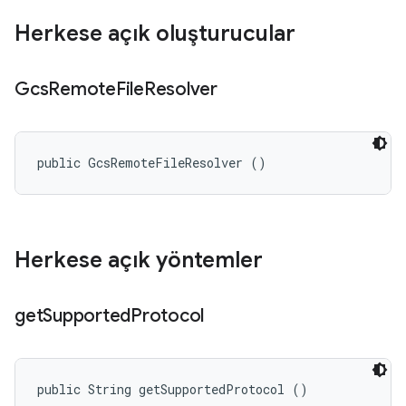
Herkese açık oluşturucular
Gcs
Remote
File
Resolver
public GcsRemoteFileResolver ()
Herkese açık yöntemler
get
Supported
Protocol
public String getSupportedProtocol ()