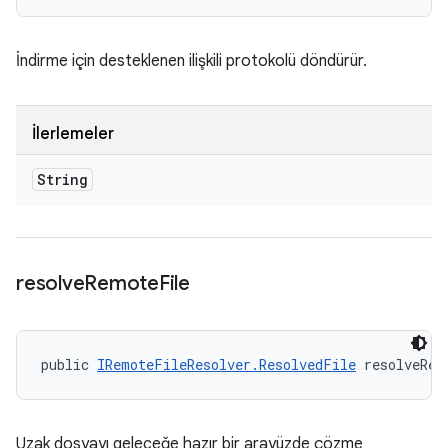
İndirme için desteklenen ilişkili protokolü döndürür.
İlerlemeler
String
resolve
Remote
File
public 
IRemoteFileResolver.ResolvedFile
 resolveRem
Uzak dosyayı geleceğe hazır bir arayüzde çözme