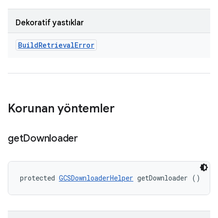
Dekoratif yastıklar
Build
Retrieval
Error
Korunan yöntemler
get
Downloader
protected 
GCSDownloaderHelper
 getDownloader ()