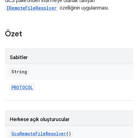
GCS paketinden indirmeye olanak tanıyan
IRemoteFileResolver
özelliğinin uygulanması.
Özet
Sabitler
String
PROTOCOL
Herkese açık oluşturucular
Gcs
Remote
File
Resolver
()