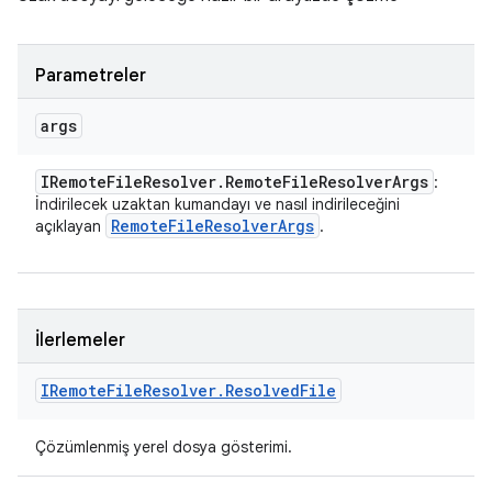
Parametreler
args
IRemote
File
Resolver
.
Remote
File
Resolver
Args
:
İndirilecek uzaktan kumandayı ve nasıl indirileceğini
Remote
File
Resolver
Args
açıklayan
.
İlerlemeler
IRemote
File
Resolver
.
Resolved
File
Çözümlenmiş yerel dosya gösterimi.