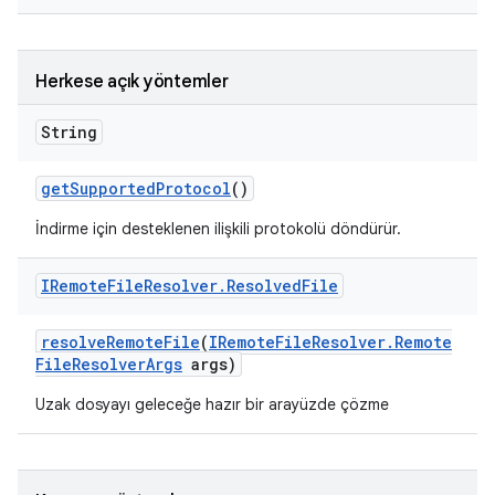
Herkese açık yöntemler
String
get
Supported
Protocol
()
İndirme için desteklenen ilişkili protokolü döndürür.
IRemote
File
Resolver
.
Resolved
File
resolve
Remote
File
(
IRemote
File
Resolver
.
Remote
File
Resolver
Args
args)
Uzak dosyayı geleceğe hazır bir arayüzde çözme