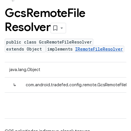
Gcs
Remote
File
Resolver
public class GcsRemoteFileResolver
extends Object
implements
IRemoteFileResolver
java.lang.Object
↳
com.android.tradefed.config.remote.GcsRemoteFileRe