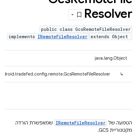
Resolver
public class GcsRemoteFileResolver
implements
IRemoteFileResolver
extends Object
java.lang.Object
ndroid.tradefed.config.remote.GcsRemoteFileResolver
↳
הטמעה של
IRemoteFileResolver
שמאפשרת הורדה
מקטגוריית GCS.