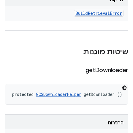
Build
Retrieval
Error
שיטות מוגנות
get
Downloader
protected 
GCSDownloaderHelper
 getDownloader ()
החזרות