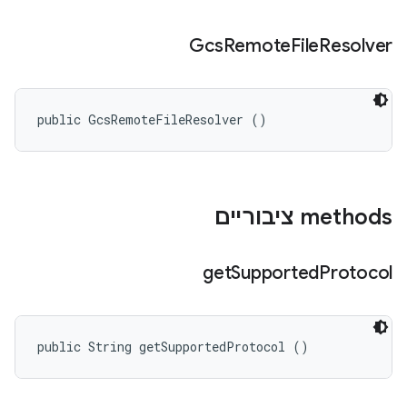
Gcs
Remote
File
Resolver
public GcsRemoteFileResolver ()
‫methods ציבוריים
get
Supported
Protocol
public String getSupportedProtocol ()