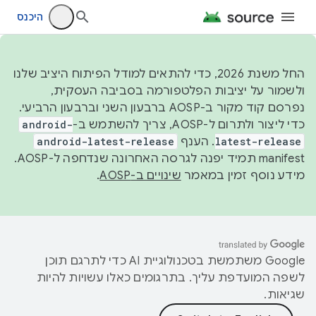
היכנס
החל משנת 2026, כדי להתאים למודל הפיתוח היציב שלנו
ולשמור על יציבות הפלטפורמה בסביבה העסקית,
נפרסם קוד מקור ב-AOSP ברבעון השני וברבעון הרביעי.
כדי ליצור ולתרום ל-AOSP, צריך להשתמש ב-
android-
latest-release
. הענף
android-latest-release
manifest תמיד יפנה לגרסה האחרונה שנדחפה ל-AOSP.
מידע נוסף זמין במאמר
שינויים ב-AOSP
.
‫Google משתמשת בטכנולוגיית AI כדי לתרגם תוכן
לשפה המועדפת עליך. בתרגומים כאלו עשויות להיות
שגיאות.