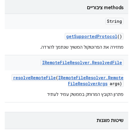
‫methods ציבוריים
String
get
Supported
Protocol
()
מחזירה את הפרוטוקול המשויך שנתמך להורדה.
IRemote
File
Resolver
.
Resolved
File
resolve
Remote
File
(
IRemote
File
Resolver
.
Remote
File
Resolver
Args
args)
פתרון הקובץ המרוחק בממשק עמיד לעתיד
שיטות מוגנות