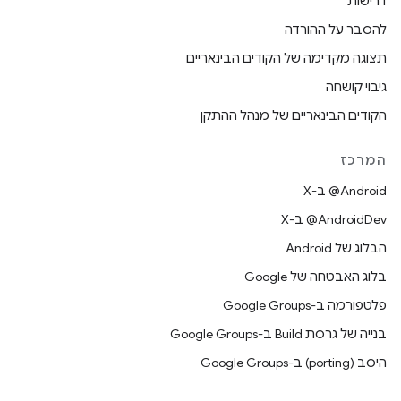
דרישות
להסבר על ההורדה
תצוגה מקדימה של הקודים הבינאריים
גיבוי קושחה
הקודים הבינאריים של מנהל ההתקן
המרכז
‫‎@Android ב-X
‫‎@AndroidDev ב-X
הבלוג של Android
בלוג האבטחה של Google
פלטפורמה ב-Google Groups
בנייה של גרסת Build ב-Google Groups
היסב (porting) ב-Google Groups