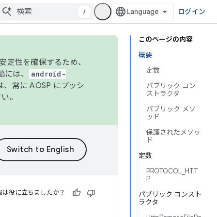
/
ログイン
このページの内容
概要
の安定性を確保するため、
定数
投稿には、
android-
、常に AOSP にプッシ
パブリック コン
ストラクタ
さい。
パブリック メソ
ッド
保護されたメソッ
ド
定数
PROTOCOL_HTT
P
報は役に立ちましたか？
パブリック コンスト
ラクタ