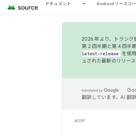
ドキュメント
Android ソース
2026 年より、トラ
第 2 四半期と第 4 四
latest-release
を使用
ュされた最新のリリース
Go
翻訳しています。AI 
AOSP