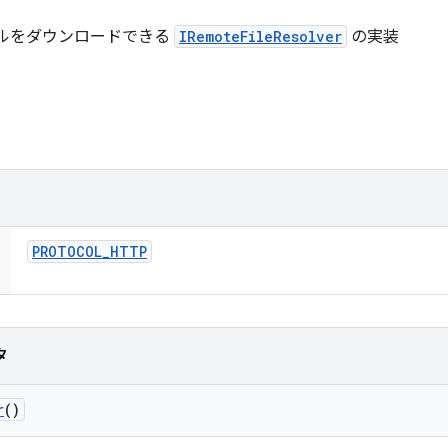
ァイルをダウンロードできる
IRemoteFileResolver
の実装
PROTOCOL
_
HTTP
タ
r
()