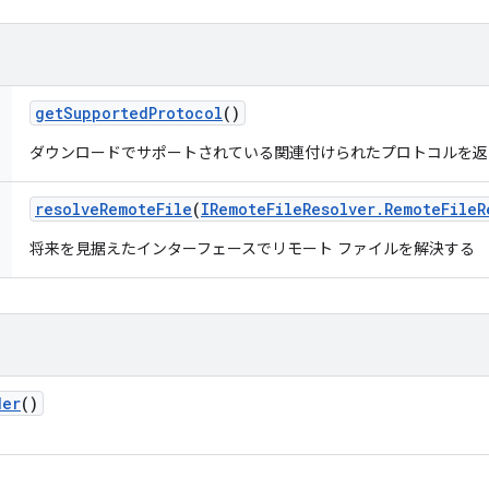
get
Supported
Protocol
()
ダウンロードでサポートされている関連付けられたプロトコルを返
resolve
Remote
File
(
IRemote
File
Resolver
.
Remote
File
R
将来を見据えたインターフェースでリモート ファイルを解決する
der
()