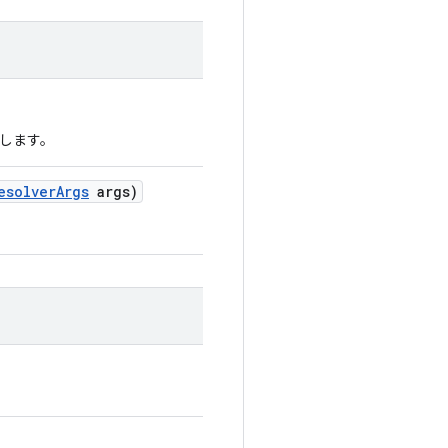
します。
esolver
Args
args)