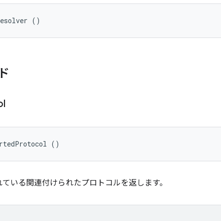
Resolver ()
ド
ol
rtedProtocol ()
れている関連付けられたプロトコルを返します。