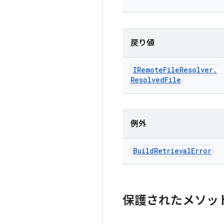
戻り値
IRemote
File
Resolver
.
Resolved
File
例外
Build
Retrieval
Error
保護されたメソッ