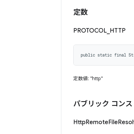
定数
PROTOCOL
_
HTTP
public static final S
定数値: "http"
パブリック コンス
Http
Remote
File
Resol