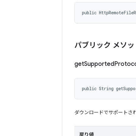
public HttpRemoteFile
パブリック メソッ
get
Supported
Protoc
public String getSuppo
ダウンロードでサポートさ
戻り値