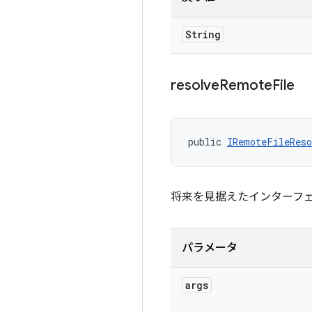
String
resolve
Remote
File
public 
IRemoteFileReso
将来を見据えたインターフェ
パラメータ
args