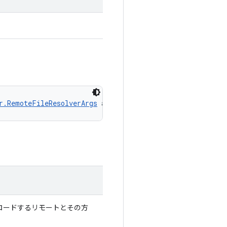
r.RemoteFileResolverArgs
 args)
ンロードするリモートとその方