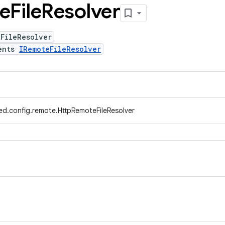
e
File
Resolver
FileResolver
ents
IRemoteFileResolver
ed.config.remote.HttpRemoteFileResolver