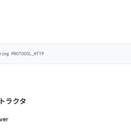
tring PROTOCOL_HTTP
トラクタ
ver