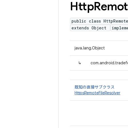
Http
Remot
public class HttpRemote
extends Object
implem
java.lang.Object
↳
com.android.tradef
既知の直接サブクラス
HttpsRemoteFileResolver