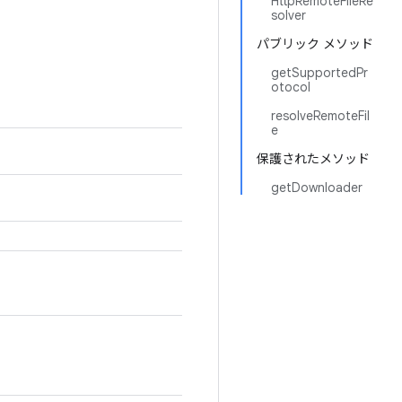
HttpRemoteFileRe
solver
パブリック メソッド
getSupportedPr
otocol
resolveRemoteFil
e
保護されたメソッド
getDownloader