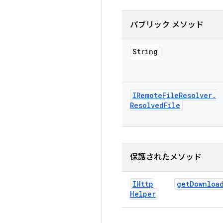
パブリック メソッド
String
IRemote
File
Resolver
.
Resolved
File
保護されたメソッド
IHttp
get
Downloa
Helper