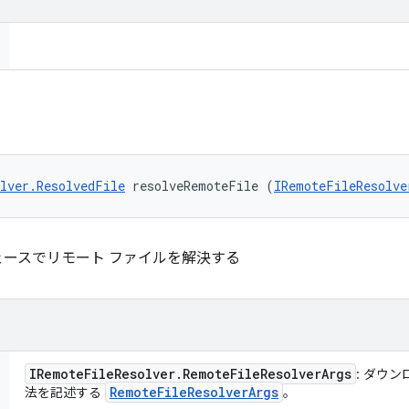
lver.ResolvedFile
 resolveRemoteFile (
IRemoteFileResolve
ースでリモート ファイルを解決する
IRemote
File
Resolver
.
Remote
File
Resolver
Args
: ダウ
Remote
File
Resolver
Args
法を記述する
。