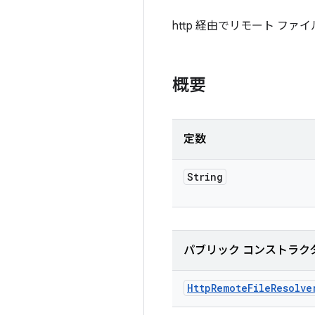
http 経由でリモート フ
概要
定数
String
パブリック コンストラク
Http
Remote
File
Resolve