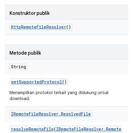
Konstruktor publik
Http
Remote
File
Resolver
()
Metode publik
String
get
Supported
Protocol
()
Menampilkan protokol terkait yang didukung untuk
download.
IRemote
File
Resolver
.
Resolved
File
resolve
Remote
File
(
IRemote
File
Resolver
.
Remote