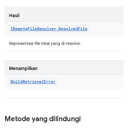
Hasil
IRemote
File
Resolver
.
Resolved
File
Representasi file lokal yang di-resolve.
Menampilkan
Build
Retrieval
Error
Metode yang dilindungi