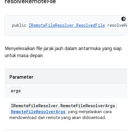
resolve
Remote
File
public 
IRemoteFileResolver.ResolvedFile
 resolveRem
Menyelesaikan file jarak jauh dalam antarmuka yang siap
untuk masa depan
Parameter
args
IRemote
File
Resolver
.
Remote
File
Resolver
Args
:
Remote
File
Resolver
Args
yang menjelaskan cara
mendownload dan remote yang akan didownload.