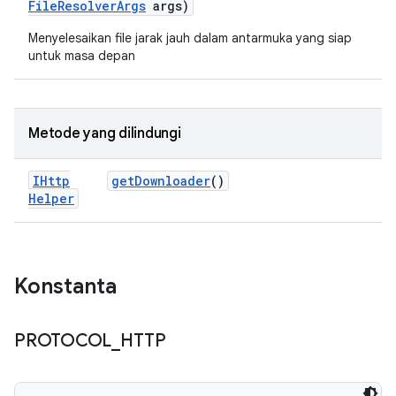
File
Resolver
Args
args)
Menyelesaikan file jarak jauh dalam antarmuka yang siap
untuk masa depan
Metode yang dilindungi
IHttp
get
Downloader
()
Helper
Konstanta
PROTOCOL
_
HTTP