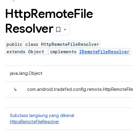
Http
Remote
File
Resolver
public class HttpRemoteFileResolver
extends Object
implements
IRemoteFileResolver
java.lang.Object
↳
com.android.tradefed.config.remote.HttpRemoteFileRe
Subclass langsung yang dikenal
HttpsRemoteFileResolver