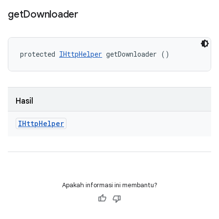
get
Downloader
protected 
IHttpHelper
 getDownloader ()
Hasil
IHttp
Helper
Apakah informasi ini membantu?