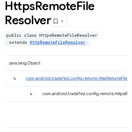
Https
Remote
File
Resolver
public class HttpsRemoteFileResolver
extends
HttpRemoteFileResolver
java.lang.Object
↳
com.android.tradefed.config.remote.HttpRemoteFileRe
↳
com.android.tradefed.config.remote.HttpsRem