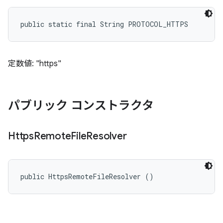
public static final String PROTOCOL_HTTPS
定数値: "https"
パブリック コンストラクタ
Https
Remote
File
Resolver
public HttpsRemoteFileResolver ()