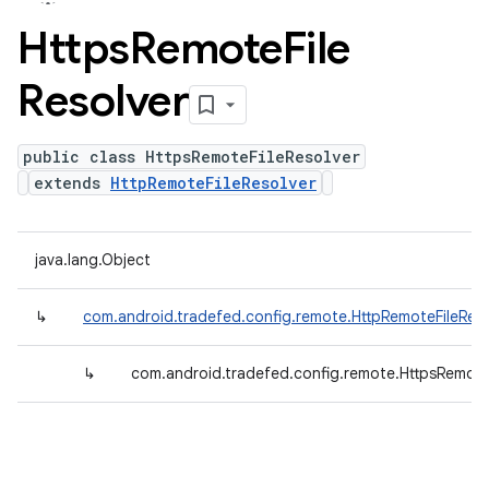
Https
Remote
File
Resolver
public class HttpsRemoteFileResolver
extends
HttpRemoteFileResolver
java.lang.Object
↳
com.android.tradefed.config.remote.HttpRemoteFileReso
↳
com.android.tradefed.config.remote.HttpsRemote