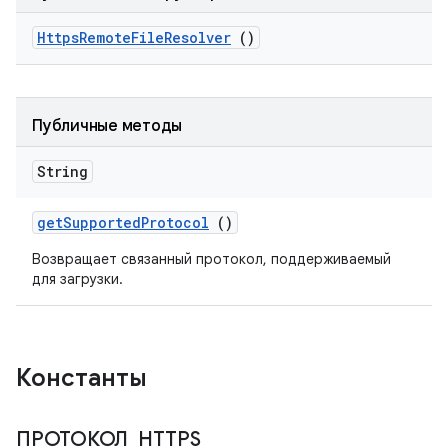
Https
Remote
File
Resolver
()
Публичные методы
String
get
Supported
Protocol
()
Возвращает связанный протокол, поддерживаемый
для загрузки.
Константы
ПРОТОКОЛ
_
HTTPS