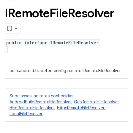
IRemote
File
Resolver
public interface IRemoteFileResolver
com.android.tradefed.config.remote.IRemoteFileResolver
Subclasses indiretas conhecidas
AndroidBuildRemoteFileResolver
,
GcsRemoteFileResolver
,
HttpRemoteFileResolver
,
HttpsRemoteFileResolver
,
LocalFileResolver