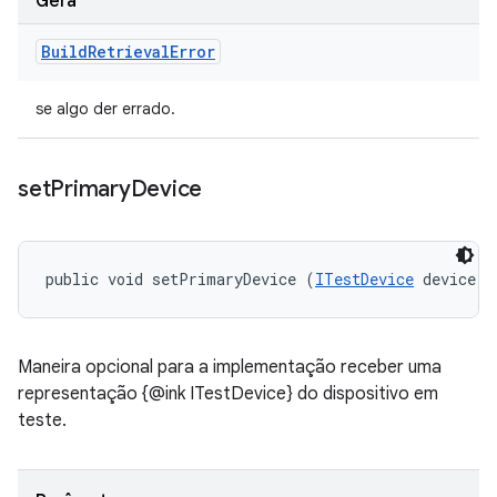
Gera
Build
Retrieval
Error
se algo der errado.
set
Primary
Device
public void setPrimaryDevice (
ITestDevice
 device)
Maneira opcional para a implementação receber uma
representação {@ink ITestDevice} do dispositivo em
teste.