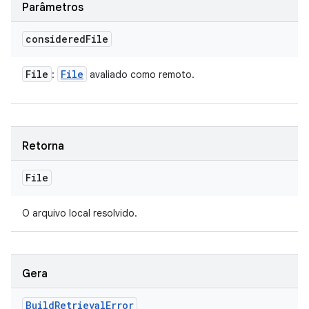
Parâmetros
considered
File
File
File
:
avaliado como remoto.
Retorna
File
O arquivo local resolvido.
Gera
Build
Retrieval
Error