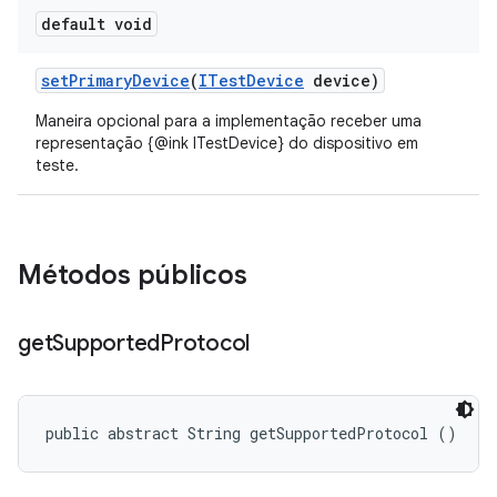
default void
set
Primary
Device
(
ITest
Device
device)
Maneira opcional para a implementação receber uma
representação {@ink ITestDevice} do dispositivo em
teste.
Métodos públicos
get
Supported
Protocol
public abstract String getSupportedProtocol ()