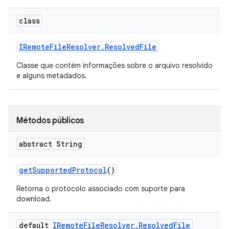
class
IRemote
File
Resolver
.
Resolved
File
Classe que contém informações sobre o arquivo resolvido
e alguns metadados.
Métodos públicos
abstract String
get
Supported
Protocol
()
Retorna o protocolo associado com suporte para
download.
default
IRemote
File
Resolver
.
Resolved
File