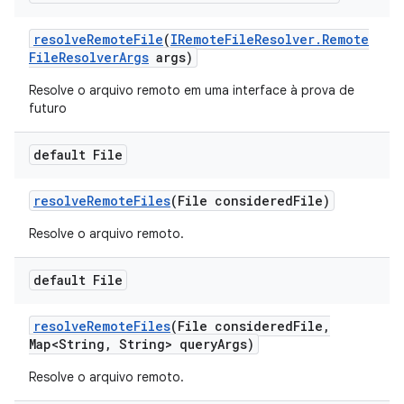
resolve
Remote
File
(
IRemote
File
Resolver
.
Remote
File
Resolver
Args
args)
Resolve o arquivo remoto em uma interface à prova de
futuro
default File
resolve
Remote
Files
(File considered
File)
Resolve o arquivo remoto.
default File
resolve
Remote
Files
(File considered
File
,
Map<String
,
String> query
Args)
Resolve o arquivo remoto.