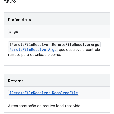
futuro
Parâmetros
args
IRemote
File
Resolver
.
Remote
File
Resolver
Args
:
Remote
File
Resolver
Args
que descreve o controle
remoto para download e como.
Retorna
IRemote
File
Resolver
.
Resolved
File
A representação do arquivo local resolvido.