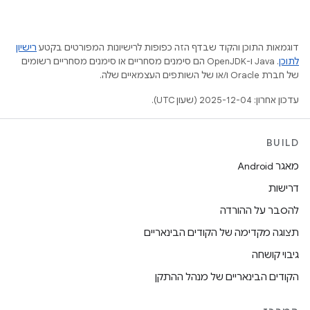
דוגמאות התוכן והקוד שבדף הזה כפופות לרישיונות המפורטים בקטע
רישיון
לתוכן
.‏ Java ו-OpenJDK הם סימנים מסחריים או סימנים מסחריים רשומים
של חברת Oracle ו/או של השותפים העצמאיים שלה.
עדכון אחרון: 2025-12-04 (שעון UTC).
BUILD
מאגר Android
דרישות
להסבר על ההורדה
תצוגה מקדימה של הקודים הבינאריים
גיבוי קושחה
הקודים הבינאריים של מנהל ההתקן