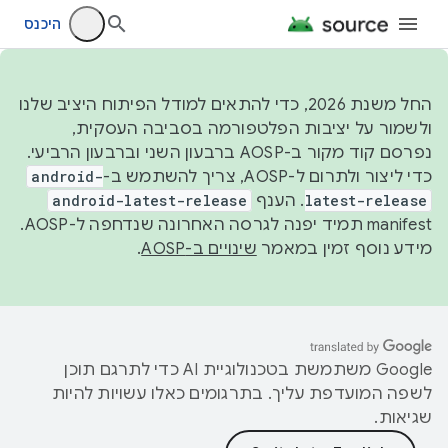
היכנס
החל משנת 2026, כדי להתאים למודל הפיתוח היציב שלנו
ולשמור על יציבות הפלטפורמה בסביבה העסקית,
נפרסם קוד מקור ב-AOSP ברבעון השני וברבעון הרביעי.
כדי ליצור ולתרום ל-AOSP, צריך להשתמש ב-
android-
latest-release
. הענף
android-latest-release
manifest תמיד יפנה לגרסה האחרונה שנדחפה ל-AOSP.
מידע נוסף זמין במאמר
שינויים ב-AOSP
.
‫Google משתמשת בטכנולוגיית AI כדי לתרגם תוכן
לשפה המועדפת עליך. בתרגומים כאלו עשויות להיות
שגיאות.