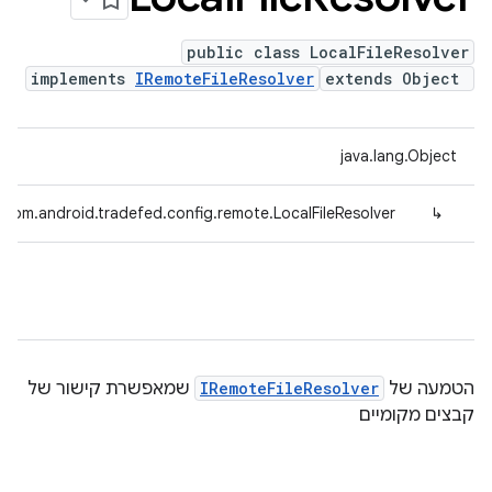
public class LocalFileResolver
implements
IRemoteFileResolver
extends Object
java.lang.Object
com.android.tradefed.config.remote.LocalFileResolver
↳
הטמעה של
IRemoteFileResolver
שמאפשרת קישור של
קבצים מקומיים