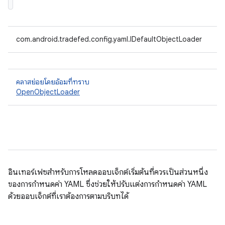
com.android.tradefed.config.yaml.IDefaultObjectLoader
คลาสย่อยโดยอ้อมที่ทราบ
OpenObjectLoader
อินเทอร์เฟซสำหรับการโหลดออบเจ็กต์เริ่มต้นที่ควรเป็นส่วนหนึ่ง
ของการกำหนดค่า YAML ซึ่งช่วยให้ปรับแต่งการกําหนดค่า YAML
ด้วยออบเจ็กต์ที่เราต้องการตามบริบทได้