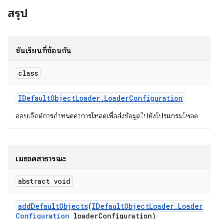
สรุป
ชั้นเรียนที่ซ้อนกัน
class
IDefault
Object
Loader
.
Loader
Configuration
ออบเจ็กต์การกําหนดค่าการโหลดเพื่อส่งข้อมูลไปยังโปรแกรมโหลด
เมธอดสาธารณะ
abstract void
add
Default
Objects
(
IDefault
Object
Loader
.
Loader
Configuration
loader
Configuration)