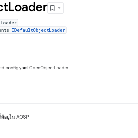
ct
Loader
tLoader
ents
IDefaultObjectLoader
ed.config.yaml.OpenObjectLoader
ี่มีอยู่ใน AOSP