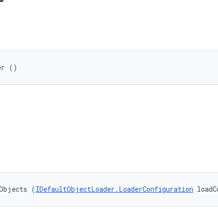
er ()
tObjects (
IDefaultObjectLoader.LoaderConfiguration
 loadC