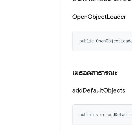
Open
Object
Loader
public OpenObjectLoad
เมธอดสาธารณะ
add
Default
Objects
public void addDefaul