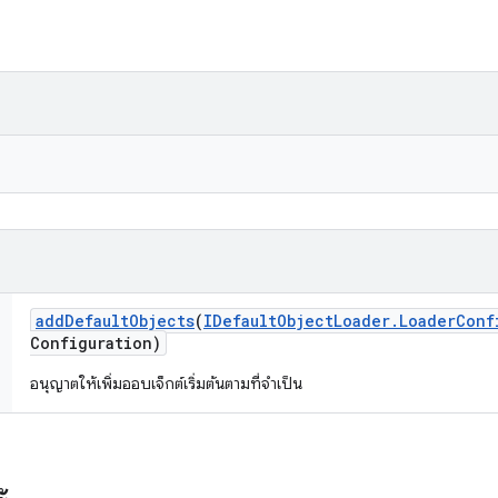
add
Default
Objects
(
IDefault
Object
Loader
.
Loader
Conf
Configuration)
อนุญาตให้เพิ่มออบเจ็กต์เริ่มต้นตามที่จำเป็น
ะ