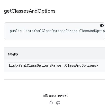
get
Classes
And
Options
public List<YamlClassOptionsParser.ClassAndOptions
ফেরত
List<Yaml
Class
Options
Parser
.
Class
And
Options>
এটি কাজে লেগেছে?