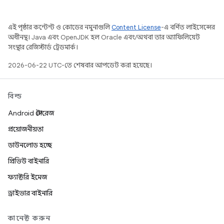
এই পৃষ্ঠার কন্টেন্ট ও কোডের নমুনাগুলি
Content License
-এ বর্ণিত লাইসেন্সের
অধীনস্থ। Java এবং OpenJDK হল Oracle এবং/অথবা তার অ্যাফিলিয়েট
সংস্থার রেজিস্টার্ড ট্রেডমার্ক।
2026-06-22 UTC-তে শেষবার আপডেট করা হয়েছে।
বিল্ড
Android স্টোরেজ
প্রয়োজনীয়তা
ডাউনলোড হচ্ছে
প্রিভিউ বাইনারি
ফ্যাক্টরি ইমেজ
ড্রাইভার বাইনারি
কানেক্ট করুন