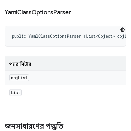
Yaml
Class
Options
Parser
public YamlClassOptionsParser (List<Object> objLi
প্যারামিটার
obj
List
List
জনসাধারণের পদ্ধতি