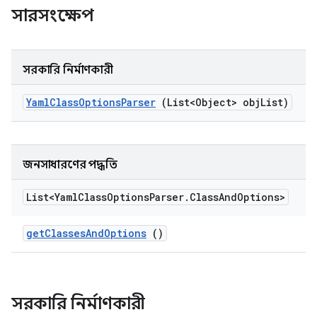
সারসংক্ষেপ
সরকারি নির্মাণকারী
Yaml
Class
Options
Parser
(List<Object> obj
List)
জনসাধারণের পদ্ধতি
List<Yaml
Class
Options
Parser
.
Class
And
Options>
get
Classes
And
Options
()
সরকারি নির্মাণকারী