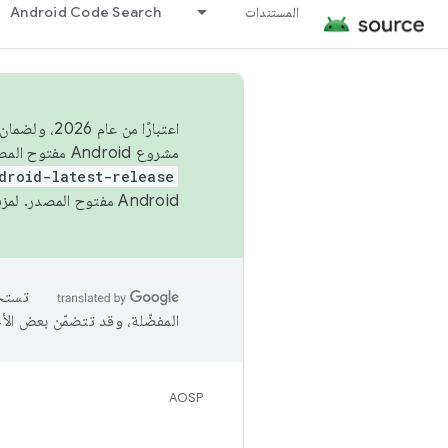
المستندات
Android Code Search
اعتبارًا من
مشروع Android مفتوح المصدر (AOSP) في الربعَين الثاني والرابع. لبناء مشروع Android مفتوح المصدر والمساهمة فيه، استخدِم
droid-latest-release
Android مفتوح المصدر. لمزيد من المعلومات، يُرجى الاطّلاع على
المفضّلة، وقد تتضمّن بعض الأ
AOSP