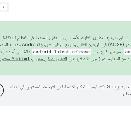
/
 عام 2026، ولضمان اتّساق نموذج التطوير الثابت الأساسي واستقرار المنصة في النظام المت
an
. سيشير فرع بيان
android-latest-release
دائمًا إلى أحدث إ
التغييرات في مشروع Android مفتوح المصدر
تستخدم Google تكنولوجيا الذكاء الاصطناعي لترجمة المحتوى إلى لغتك
خطاء.