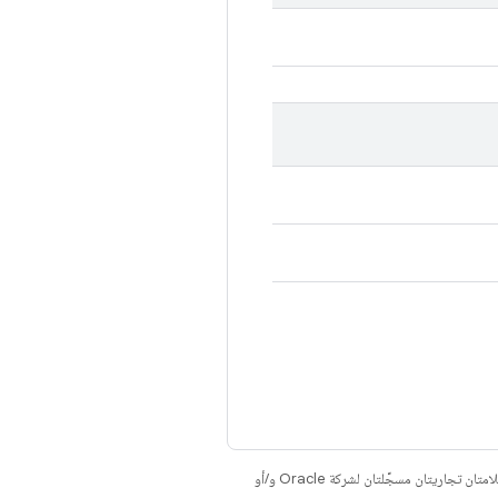
. إنّ Java وOpenJDK هما علامتان تجاريتان مسجَّلتان لشركة Oracle و/أو