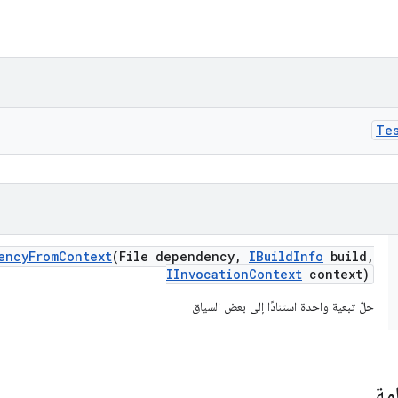
Te
ency
From
Context
(File dependency
,
IBuild
Info
build
,
IInvocation
Context
context)
حلّ تبعية واحدة استنادًا إلى بعض السياق
مة