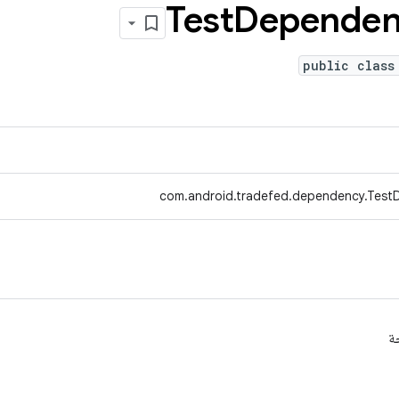
Test
Dependen
public class
com.android.tradefed.dependency.Test
جة