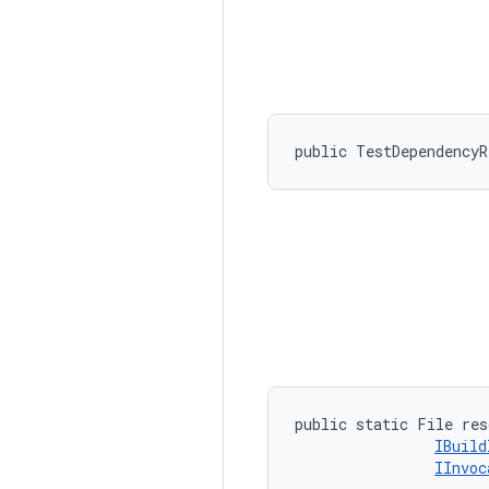
public TestDependency
public static File res
IBuild
IInvoc