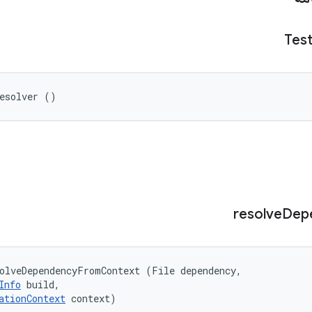
Tes
Resolver ()
resolve
Dep
olveDependencyFromContext (File dependency, 

Info
 build, 

ationContext
 context)