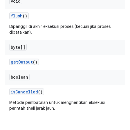
void
flush
()
Dipanggil di akhir eksekusi proses (kecuali jika proses
dibatalkan).
byte[]
get
Output
()
boolean
is
Cancelled
()
Metode pembatalan untuk menghentikan eksekusi
perintah shell jarak jauh.