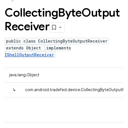
Collecting
Byte
Output
Receiver
public class CollectingByteOutputReceiver
extends Object
implements
IShellOutputReceiver
java.lang.Object
↳
com.android.tradefed.device.CollectingByteOutputRec