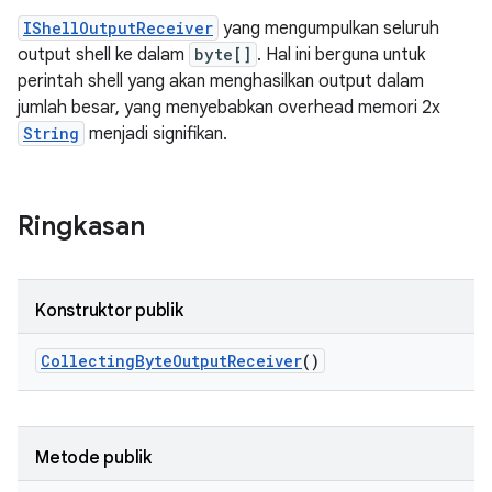
IShellOutputReceiver
yang mengumpulkan seluruh
output shell ke dalam
byte[]
. Hal ini berguna untuk
perintah shell yang akan menghasilkan output dalam
jumlah besar, yang menyebabkan overhead memori 2x
String
menjadi signifikan.
Ringkasan
Konstruktor publik
Collecting
Byte
Output
Receiver
()
Metode publik