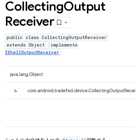
Collecting
Output
Receiver
public class CollectingOutputReceiver
extends Object
implements
IShellOutputReceiver
java.lang.Object
↳
com.android.tradefed.device.CollectingOutputReceive