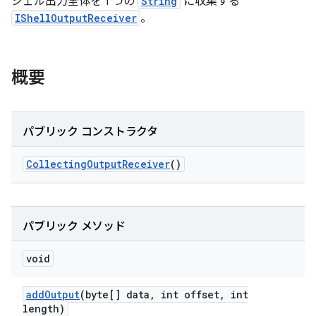
シェル出力全体を 1 つの
String
に収集する
IShellOutputReceiver
。
概要
パブリック コンストラクタ
Collecting
Output
Receiver
()
パブリック メソッド
void
add
Output
(byte[] data
,
int offset
,
int
length)