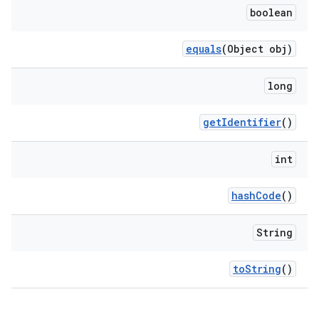
boolean
equals
(Object obj)
long
get
Identifier
()
int
hash
Code
()
String
to
String
()