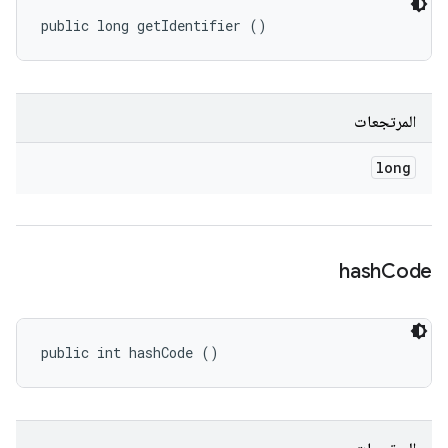
public long getIdentifier ()
المرتجعات
long
hash
Code
public int hashCode ()