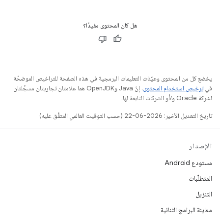
هل كان المحتوى مفيدًا؟
يخضع كل من المحتوى وعيّنات التعليمات البرمجية في هذه الصفحة للتراخيص الموضحّة
في
ترخيص استخدام المحتوى
. إنّ Java وOpenJDK هما علامتان تجاريتان مسجَّلتان
لشركة Oracle و/أو الشركات التابعة لها.
تاريخ التعديل الأخير: 2026-06-22 (حسب التوقيت العالمي المتفَّق عليه)
الإصدار
مستودع Android
المتطلّبات
التنزيل
معاينة البرامج الثنائية