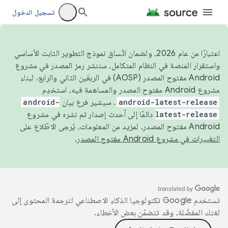
تسجيل الدخول
اعتبارًا من عام 2026، ولضمان اتّساق نموذج التطوير الثابت الأساسي
واستقرار المنصة في النظام المتكامل، سننشر رمز المصدر في مشروع
Android مفتوح المصدر (AOSP) في الربعَين الثاني والرابع. لبناء
مشروع Android مفتوح المصدر والمساهمة فيه، استخدِم
android-latest-release
. سيشير فرع بيان
android-
latest-release
دائمًا إلى أحدث إصدار تم نشره في مشروع
Android مفتوح المصدر. لمزيد من المعلومات، يُرجى الاطّلاع على
التغييرات في مشروع Android مفتوح المصدر
.
تستخدم Google تكنولوجيا الذكاء الاصطناعي لترجمة المحتوى إلى
لغتك المفضّلة، وقد تتضمّن بعض الأخطاء.