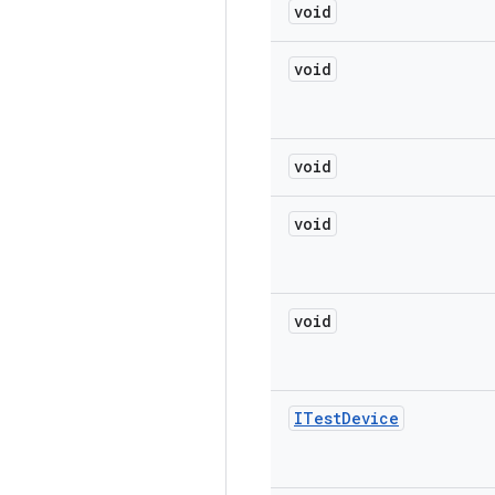
void
void
void
void
void
ITest
Device