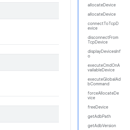
allocateDevice
allocateDevice
connectToTcpD
evice
disconnectFrom
TcpDevice
displayDevicesInf
o
executeCmdOnA
vailableDevice
executeGlobalAd
bCommand
forceAllocateDe
vice
freeDevice
getAdbPath
getAdbVersion