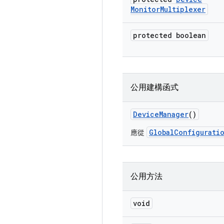
Monitor
Multiplexer
protected boolean
公用建構函式
Device
Manager
()
GlobalConfigurati
應從
公用方法
void