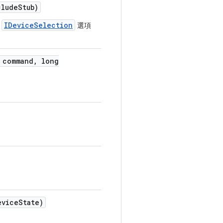
lude
Stub)
IDeviceSelection
用
選項
 command
,
long
vice
State)