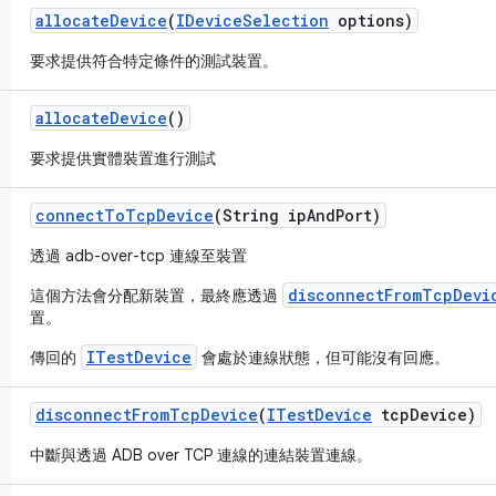
allocate
Device
(
IDevice
Selection
options)
要求提供符合特定條件的測試裝置。
allocate
Device
()
要求提供實體裝置進行測試
connect
To
Tcp
Device
(String ip
And
Port)
透過 adb-over-tcp 連線至裝置
disconnectFromTcpDevi
這個方法會分配新裝置，最終應透過
置。
ITestDevice
傳回的
會處於連線狀態，但可能沒有回應。
disconnect
From
Tcp
Device
(
ITest
Device
tcp
Device)
中斷與透過 ADB over TCP 連線的連結裝置連線。