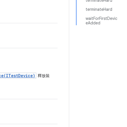
terminateHard
terminateHard
waitForFirstDevic
eAdded
ce(ITestDevice)
釋放裝