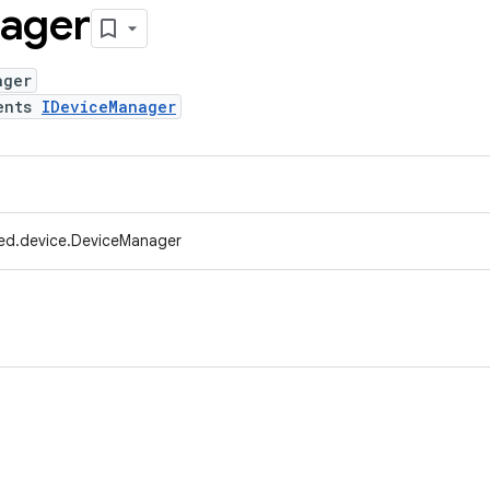
ager
ager
ents
IDeviceManager
ed.device.DeviceManager