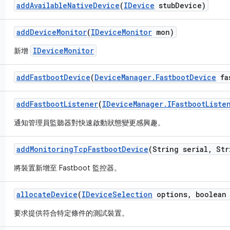
add
Available
Native
Device
(
IDevice
stub
Device)
add
Device
Monitor
(
IDevice
Monitor
mon)
IDeviceMonitor
新增
add
Fastboot
Device
(
Device
Manager
.
Fastboot
Device
fa
add
Fastboot
Listener
(
IDevice
Manager
.
IFastboot
Liste
通知管理員監聽器對快速啟動狀態變更感興趣。
add
Monitoring
Tcp
Fastboot
Device
(String serial
,
Str
將裝置新增至 Fastboot 監控器。
allocate
Device
(
IDevice
Selection
options
,
boolean 
要求提供符合特定條件的測試裝置。