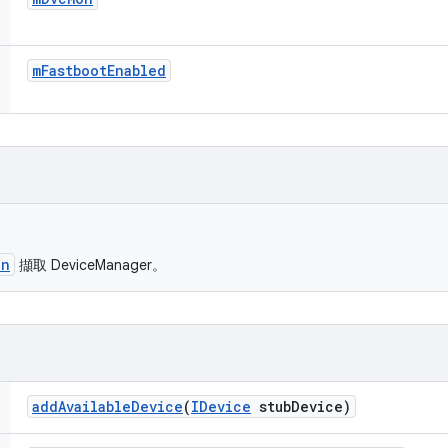
m
Fastboot
Enabled
on
擷取 DeviceManager。
add
Available
Device
(
IDevice
stub
Device)