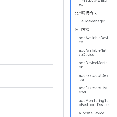
mFastbootEnabl
ed
公用建構函式
DeviceManager
公用方法
addAvailableDevi
ce
addAvailableNati
veDevice
addDeviceMonit
or
addFastbootDev
ice
addFastbootList
ener
addMonitoringTc
pFastbootDevice
allocateDevice