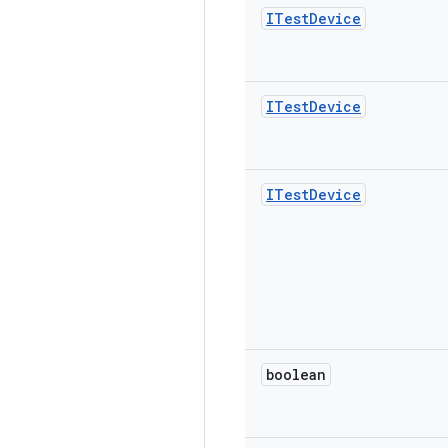
ITest
Device
ITest
Device
ITest
Device
boolean