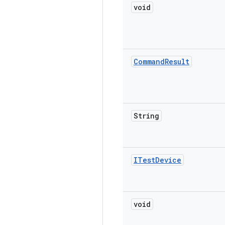
void
Command
Result
String
ITest
Device
void