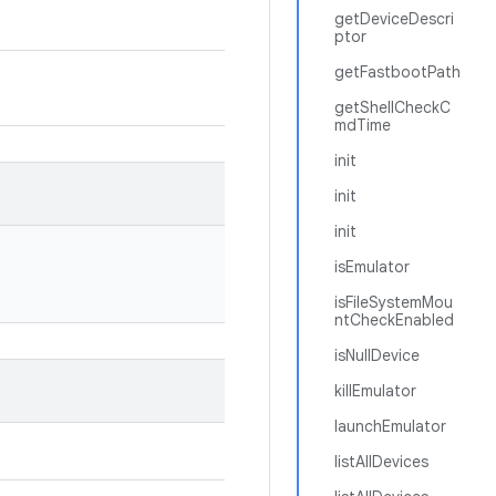
getDeviceDescri
ptor
getFastbootPath
getShellCheckC
mdTime
init
init
init
isEmulator
isFileSystemMou
ntCheckEnabled
isNullDevice
killEmulator
launchEmulator
listAllDevices