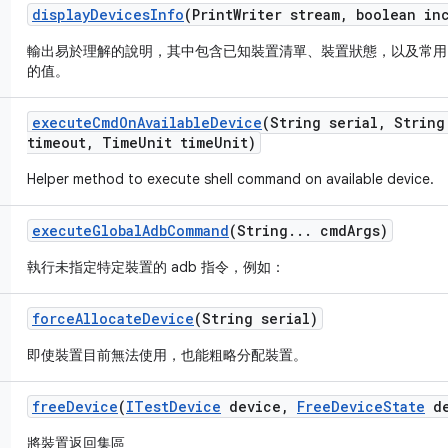
display
Devices
Info
(Print
Writer stream
,
boolean inc
輸出易於理解的說明，其中包含已知裝置清單、裝置狀態，以及常
的值。
execute
Cmd
On
Available
Device
(String serial
,
String
timeout
,
Time
Unit time
Unit)
Helper method to execute shell command on available device.
execute
Global
Adb
Command
(String
.
.
.
cmd
Args)
執行未指定特定裝置的 adb 指令，例如：
force
Allocate
Device
(String serial)
即使裝置目前無法使用，也能粗略分配裝置。
free
Device
(
ITest
Device
device
,
Free
Device
State
de
將裝置返回集區