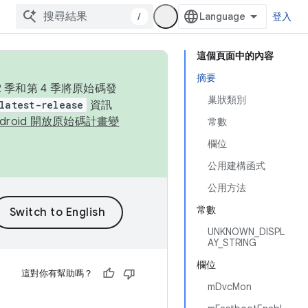
/
登入
這個頁面中的內容
摘要
季和第 4 季將原始碼發
巢狀類別
latest-release
資訊
ndroid 開放原始碼計畫變
常數
欄位
公用建構函式
公用方法
常數
UNKNOWN_DISPL
AY_STRING
欄位
這對你有幫助嗎？
mDvcMon