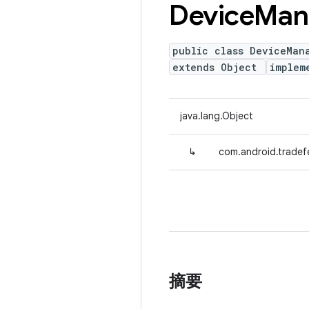
Device
Man
public class DeviceMan
extends Object
implem
java.lang.Object
↳
com.android.tradef
摘要