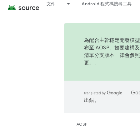
文件
Android 程式碼搜尋工具
為配合主幹穩定開發模型，
布至 AOSP。如要建構及
清單分支版本一律會參照推
更
」。
Go
出錯。
AOSP