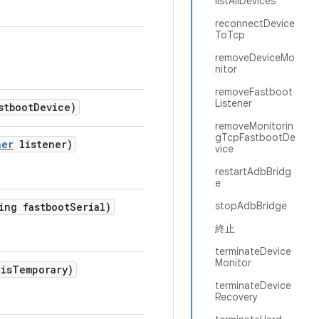
listAllDevices
reconnectDevice
ToTcp
removeDeviceMo
nitor
removeFastboot
Listener
stboot
Device)
removeMonitorin
gTcpFastbootDe
ner
listener)
vice
restartAdbBridg
e
stopAdbBridge
ing fastboot
Serial)
終止
terminateDevice
Monitor
is
Temporary)
terminateDevice
Recovery