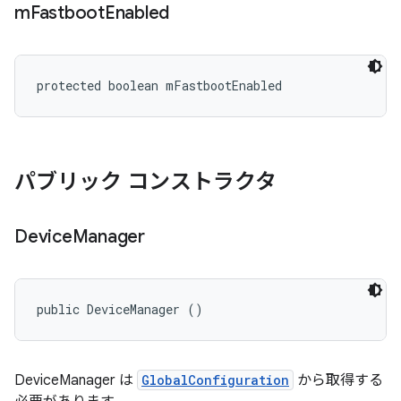
m
Fastboot
Enabled
protected boolean mFastbootEnabled
パブリック コンストラクタ
Device
Manager
public DeviceManager ()
DeviceManager は
GlobalConfiguration
から取得する