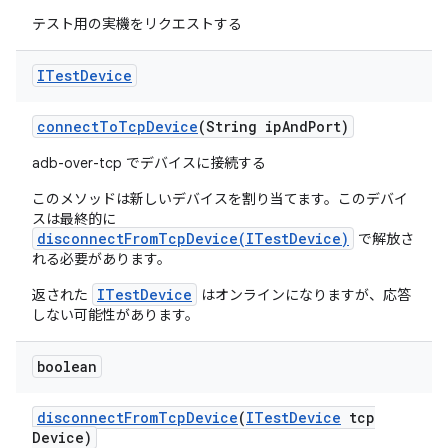
テスト用の実機をリクエストする
ITest
Device
connect
To
Tcp
Device
(String ip
And
Port)
adb-over-tcp でデバイスに接続する
このメソッドは新しいデバイスを割り当てます。このデバイ
スは最終的に
disconnectFromTcpDevice(ITestDevice)
で解放さ
れる必要があります。
ITestDevice
返された
はオンラインになりますが、応答
しない可能性があります。
boolean
disconnect
From
Tcp
Device
(
ITest
Device
tcp
Device)