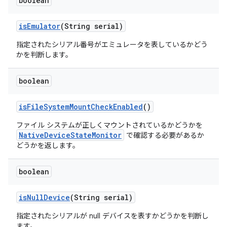
boolean
is
Emulator
(String serial)
指定されたシリアル番号がエミュレータを表しているかどう
かを判断します。
boolean
is
File
System
Mount
Check
Enabled
()
ファイル システムが正しくマウントされているかどうかを
NativeDeviceStateMonitor
で確認する必要があるか
どうかを返します。
boolean
is
Null
Device
(String serial)
指定されたシリアルが null デバイスを表すかどうかを判断し
ます。