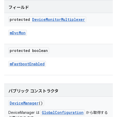
フィールド
protected
Device
Monitor
Multiplexer
m
Dvc
Mon
protected boolean
m
Fastboot
Enabled
パブリック コンストラクタ
Device
Manager
()
GlobalConfiguration
DeviceManager は
から取得する