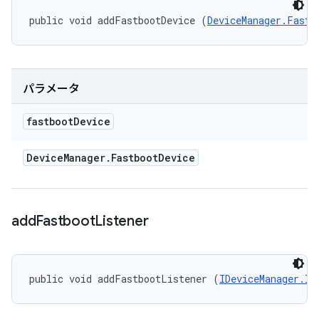
public void addFastbootDevice (
DeviceManager.Fastb
パラメータ
fastboot
Device
Device
Manager
.
Fastboot
Device
add
Fastboot
Listener
public void addFastbootListener (
IDeviceManager.IF