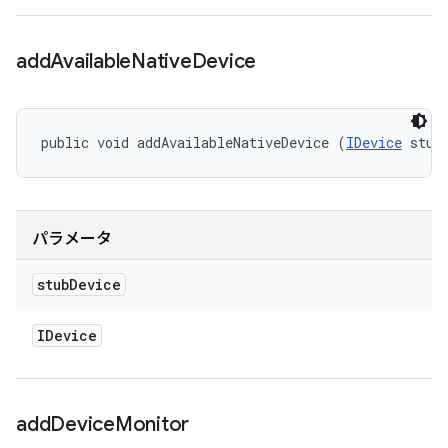
add
Available
Native
Device
public void addAvailableNativeDevice (
IDevice
 stub
パラメータ
stub
Device
IDevice
add
Device
Monitor