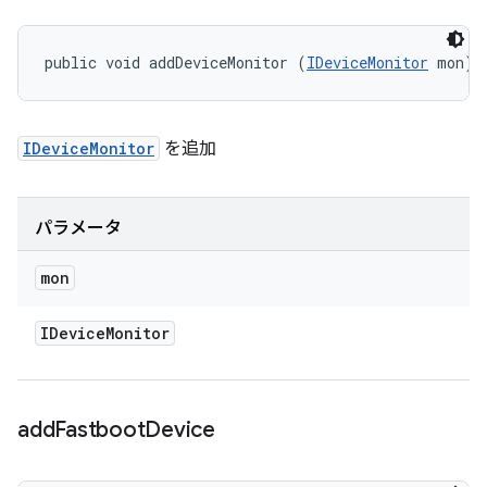
public void addDeviceMonitor (
IDeviceMonitor
 mon)
IDeviceMonitor
を追加
パラメータ
mon
IDevice
Monitor
add
Fastboot
Device