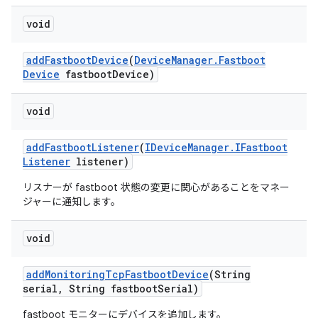
void
add
Fastboot
Device
(
Device
Manager
.
Fastboot
Device
fastboot
Device)
void
add
Fastboot
Listener
(
IDevice
Manager
.
IFastboot
Listener
listener)
リスナーが fastboot 状態の変更に関心があることをマネー
ジャーに通知します。
void
add
Monitoring
Tcp
Fastboot
Device
(String
serial
,
String fastboot
Serial)
fastboot モニターにデバイスを追加します。