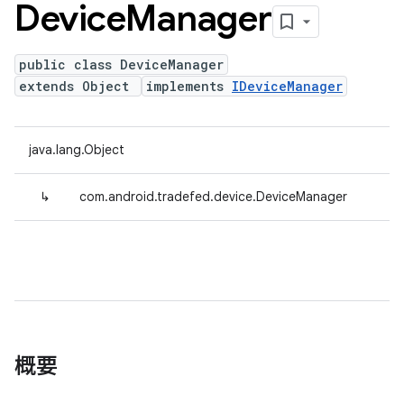
Device
Manager
public class DeviceManager
extends Object
implements
IDeviceManager
java.lang.Object
↳
com.android.tradefed.device.DeviceManager
概要