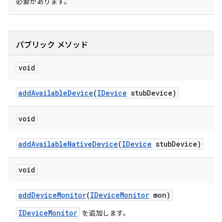
必要があります。
パブリック メソッド
void
add
Available
Device
(
IDevice
stub
Device)
void
add
Available
Native
Device
(
IDevice
stub
Device)
void
add
Device
Monitor
(
IDevice
Monitor
mon)
IDeviceMonitor
を追加します。