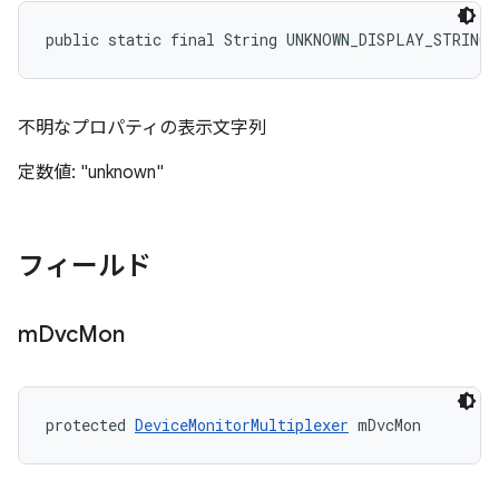
public static final String UNKNOWN_DISPLAY_STRING
不明なプロパティの表示文字列
定数値: "unknown"
フィールド
m
Dvc
Mon
protected 
DeviceMonitorMultiplexer
 mDvcMon