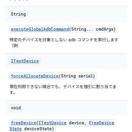
String
execute
Global
Adb
Command
(String
.
.
.
cmd
Args)
特定のデバイスを対象としない adb コマンドを実行します
（例:
ITest
Device
force
Allocate
Device
(String serial)
現在利用できない場合でも、デバイスを強引に割り当てま
す。
void
free
Device
(
ITest
Device
device
,
Free
Device
State
device
State)