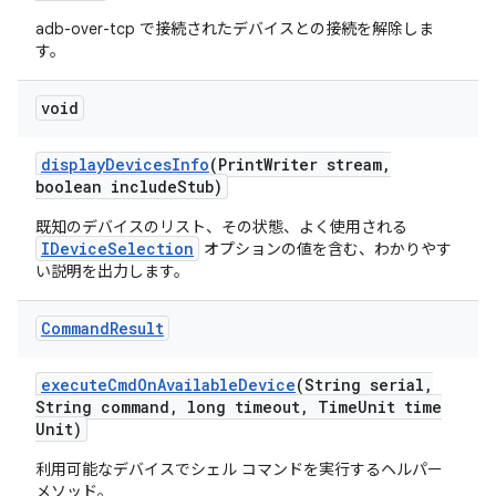
adb-over-tcp で接続されたデバイスとの接続を解除しま
す。
void
display
Devices
Info
(Print
Writer stream
,
boolean include
Stub)
既知のデバイスのリスト、その状態、よく使用される
IDeviceSelection
オプションの値を含む、わかりやす
い説明を出力します。
Command
Result
execute
Cmd
On
Available
Device
(String serial
,
String command
,
long timeout
,
Time
Unit time
Unit)
利用可能なデバイスでシェル コマンドを実行するヘルパー
メソッド。