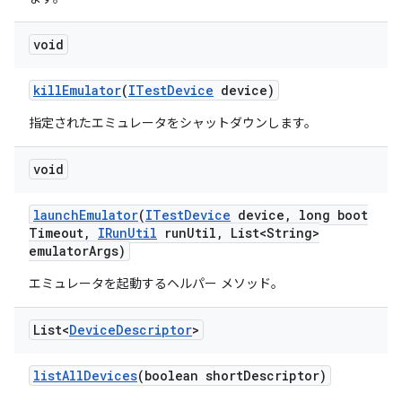
void
kill
Emulator
(
ITest
Device
device)
指定されたエミュレータをシャットダウンします。
void
launch
Emulator
(
ITest
Device
device
,
long boot
Timeout
,
IRun
Util
run
Util
,
List<String>
emulator
Args)
エミュレータを起動するヘルパー メソッド。
List<
Device
Descriptor
>
list
All
Devices
(boolean short
Descriptor)