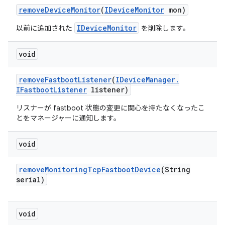
remove
Device
Monitor
(
IDevice
Monitor
mon)
IDeviceMonitor
以前に追加された
を削除します。
void
remove
Fastboot
Listener
(
IDevice
Manager
.
IFastboot
Listener
listener)
リスナーが fastboot 状態の変更に関心を持たなくなったこ
とをマネージャーに通知します。
void
remove
Monitoring
Tcp
Fastboot
Device
(String
serial)
void