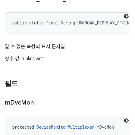
public static final String UNKNOWN_DISPLAY_STRING
알 수 없는 속성의 표시 문자열
상수 값: 'unknown'
필드
m
Dvc
Mon
protected 
DeviceMonitorMultiplexer
 mDvcMon