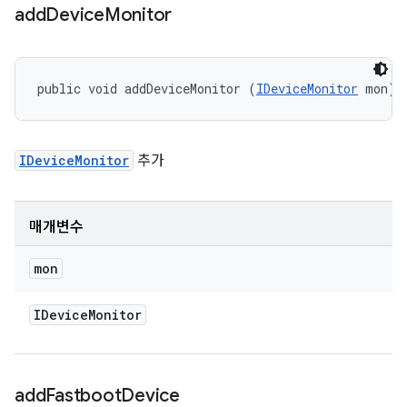
add
Device
Monitor
public void addDeviceMonitor (
IDeviceMonitor
 mon)
IDeviceMonitor
추가
매개변수
mon
IDevice
Monitor
add
Fastboot
Device