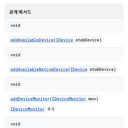
공개 메서드
void
add
Available
Device
(
IDevice
stub
Device)
void
add
Available
Native
Device
(
IDevice
stub
Device)
void
add
Device
Monitor
(
IDevice
Monitor
mon)
IDeviceMonitor
추가
void