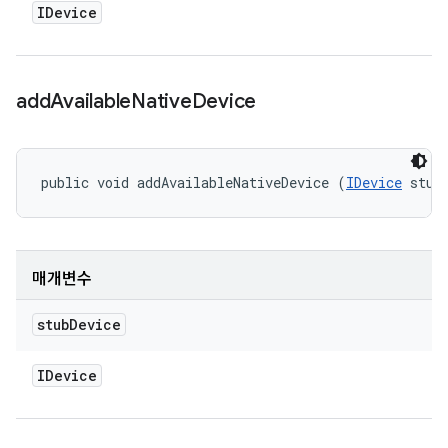
IDevice
add
Available
Native
Device
public void addAvailableNativeDevice (
IDevice
 stub
매개변수
stub
Device
IDevice