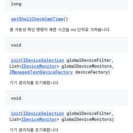
long
get
Shell
Check
Cmd
Time
()
셸 가용성 확인 명령의 제한 시간을 ms 단위로 가져옵니다.
void
init
(
IDevice
Selection
global
Device
Filter
,
List<
IDevice
Monitor
> global
Device
Monitors
,
IManaged
Test
Device
Factory
device
Factory)
기기 관리자를 초기화합니다.
void
init
(
IDevice
Selection
global
Device
Filter
,
List<
IDevice
Monitor
> global
Device
Monitors)
기기 관리자를 초기화합니다.