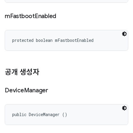
m
Fastboot
Enabled
protected boolean mFastbootEnabled
공개 생성자
Device
Manager
public DeviceManager ()