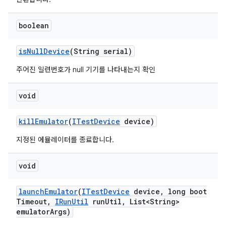
boolean
is
Null
Device
(String serial)
주어진 일련번호가 null 기기를 나타내는지 확인
void
kill
Emulator
(
ITest
Device
device)
지정된 에뮬레이터를 종료합니다.
void
launch
Emulator
(
ITest
Device
device
,
long boot
Timeout
,
IRun
Util
run
Util
,
List<String>
emulator
Args)