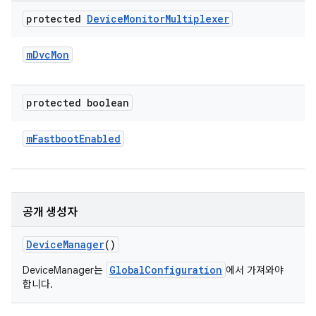
protected
Device
Monitor
Multiplexer
m
Dvc
Mon
protected boolean
m
Fastboot
Enabled
공개 생성자
Device
Manager
()
GlobalConfiguration
DeviceManager는
에서 가져와야
합니다.