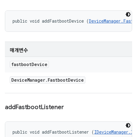
public void addFastbootDevice (
DeviceManager.Fastb
매개변수
fastboot
Device
Device
Manager
.
Fastboot
Device
add
Fastboot
Listener
public void addFastbootListener (
IDeviceManager.IF