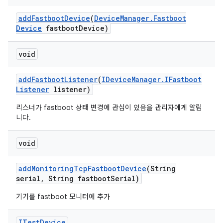
add
Fastboot
Device
(
Device
Manager
.
Fastboot
Device
fastboot
Device)
void
add
Fastboot
Listener
(
IDevice
Manager
.
IFastboot
Listener
listener)
리스너가 fastboot 상태 변경에 관심이 있음을 관리자에게 알립
니다.
void
add
Monitoring
Tcp
Fastboot
Device
(String
serial
,
String fastboot
Serial)
기기를 fastboot 모니터에 추가
ITest
Device