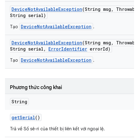
Device
Not
Available
Exception
(String msg
,
Throwable
String serial)
DeviceNotAvailableException
Tạo
.
Device
Not
Available
Exception
(String msg
,
Throwable
String serial
,
Error
Identifier
error
Id)
DeviceNotAvailableException
Tạo
.
Phương thức công khai
String
get
Serial
()
Trả về Số sê-ri của thiết bị liên kết với ngoại lệ.