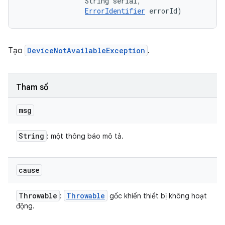
                String serial, 

ErrorIdentifier
 errorId)
Tạo
DeviceNotAvailableException
.
Tham số
msg
String
: một thông báo mô tả.
cause
Throwable
Throwable
:
gốc khiến thiết bị không hoạt
động.