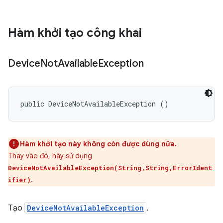
Hàm khởi tạo công khai
Device
Not
Available
Exception
public DeviceNotAvailableException ()
Hàm khởi tạo này không còn được dùng nữa.
Thay vào đó, hãy sử dụng
DeviceNotAvailableException(String,String,ErrorIdent
.
ifier)
Tạo
DeviceNotAvailableException
.