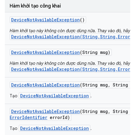
Hàm khởi tạo công khai
Device
Not
Available
Exception
()
Hàm khởi tạo này không còn được dùng nữa. Thay vào đó, hãy s
DeviceNotAvailableException(String,String,ErrorI
Device
Not
Available
Exception
(String msg)
Hàm khởi tạo này không còn được dùng nữa. Thay vào đó, hãy s
DeviceNotAvailableException(String,String,ErrorI
Device
Not
Available
Exception
(String msg
,
String se
DeviceNotAvailableException
Tạo
.
Device
Not
Available
Exception
(String msg
,
String se
Error
Identifier
error
Id)
DeviceNotAvailableException
Tạo
.