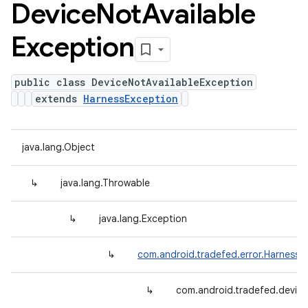
Device
Not
Available
Exception
public class DeviceNotAvailableException
extends
HarnessException
java.lang.Object
↳
java.lang.Throwable
↳
java.lang.Exception
↳
com.android.tradefed.error.HarnessE
↳
com.android.tradefed.device