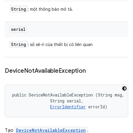
String
: một thông báo mô tả.
serial
String
: số sê-ri của thiết bị có liên quan
Device
Not
Available
Exception
public DeviceNotAvailableException (String msg, 

                String serial, 

ErrorIdentifier
 errorId)
Tạo
DeviceNotAvailableException
.