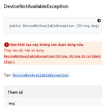
Device
Not
Available
Exception
public DeviceNotAvailableException (String msg)
Hàm khởi tạo này không còn được dùng nữa.
Thay vào đó, hãy sử dụng
DeviceNotAvailableException(String,String,ErrorIdent
.
ifier)
Tạo
DeviceNotAvailableException
.
Tham số
msg