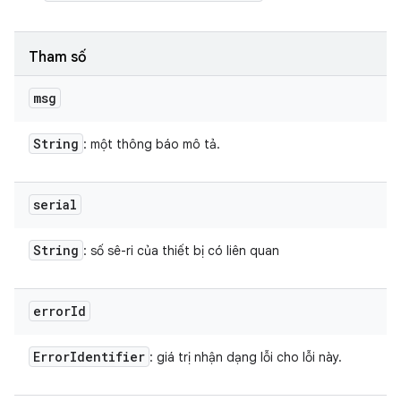
Tham số
msg
String
: một thông báo mô tả.
serial
String
: số sê-ri của thiết bị có liên quan
error
Id
Error
Identifier
: giá trị nhận dạng lỗi cho lỗi này.