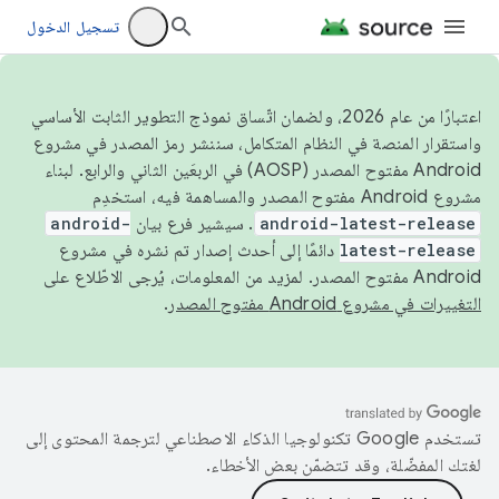
تسجيل الدخول
اعتبارًا من عام 2026، ولضمان اتّساق نموذج التطوير الثابت الأساسي
واستقرار المنصة في النظام المتكامل، سننشر رمز المصدر في مشروع
Android مفتوح المصدر (AOSP) في الربعَين الثاني والرابع. لبناء
مشروع Android مفتوح المصدر والمساهمة فيه، استخدِم
android-latest-release
. سيشير فرع بيان
android-
latest-release
دائمًا إلى أحدث إصدار تم نشره في مشروع
Android مفتوح المصدر. لمزيد من المعلومات، يُرجى الاطّلاع على
التغييرات في مشروع Android مفتوح المصدر
.
تستخدم Google تكنولوجيا الذكاء الاصطناعي لترجمة المحتوى إلى
لغتك المفضّلة، وقد تتضمّن بعض الأخطاء.