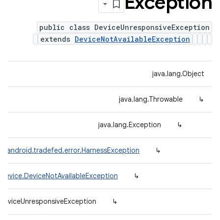
Exception
public class DeviceUnresponsiveException
extends
DeviceNotAvailableException
java.lang.Object
java.lang.Throwable
↳
java.lang.Exception
↳
m.android.tradefed.error.HarnessException
↳
.device.DeviceNotAvailableException
↳
.DeviceUnresponsiveException
↳