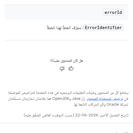
error
Id
Error
Identifier
: معرّف الخطأ لهذا الخطأ
هل كان المحتوى مفيدًا؟
يخضع كل من المحتوى وعيّنات التعليمات البرمجية في هذه الصفحة للتراخيص الموضحّة
في
ترخيص استخدام المحتوى
. إنّ Java وOpenJDK هما علامتان تجاريتان مسجَّلتان
لشركة Oracle و/أو الشركات التابعة لها.
تاريخ التعديل الأخير: 2026-06-22 (حسب التوقيت العالمي المتفَّق عليه)