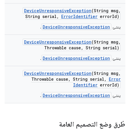
Device
Unresponsive
Exception
(String msg
,
String serial
,
Error
Identifier
error
Id)
DeviceUnresponsiveException
ينشئ
.
Device
Unresponsive
Exception
(String msg
,
Throwable cause
,
String serial)
DeviceUnresponsiveException
ينشئ
.
Device
Unresponsive
Exception
(String msg
,
Throwable cause
,
String serial
,
Error
Identifier
error
Id)
DeviceUnresponsiveException
ينشئ
.
طُرق وضع التصميم العامة