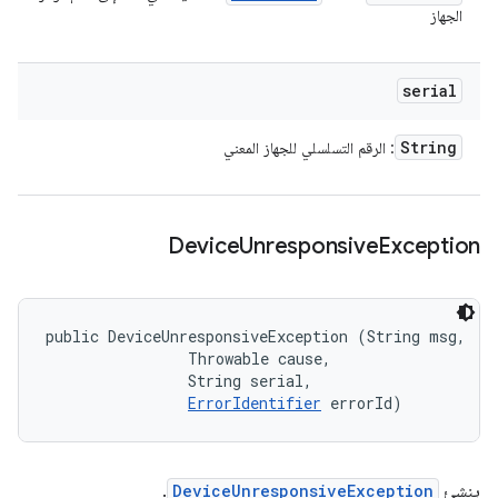
الجهاز
serial
String
: الرقم التسلسلي للجهاز المعني
Device
Unresponsive
Exception
public DeviceUnresponsiveException (String msg, 

                Throwable cause, 

                String serial, 

ErrorIdentifier
 errorId)
ينشئ
DeviceUnresponsiveException
.