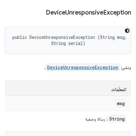
Device
Unresponsive
Exception
public DeviceUnresponsiveException (String msg, 

                String serial)
ينشئ
DeviceUnresponsiveException
.
المعلَمات
msg
String
: رسالة وصفية