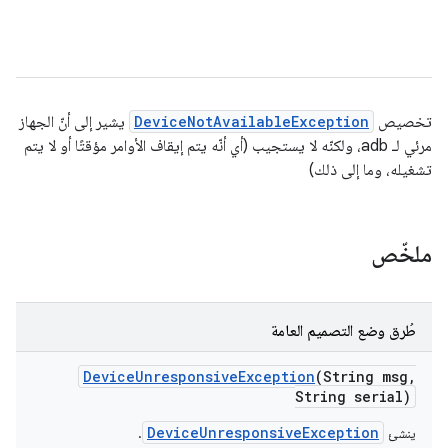
تخصيص
DeviceNotAvailableException
يشير إلى أنّ الجهاز
مرئي لـ adb، ولكنّه لا يستجيب (أي أنّه يتم إيقاف الأوامر مؤقتًا أو لا يتم
تشغيله، وما إلى ذلك)
ملخّص
طُرق وضع التصميم العامة
Device
Unresponsive
Exception
(String msg
,
String serial)
DeviceUnresponsiveException
ينشئ
.