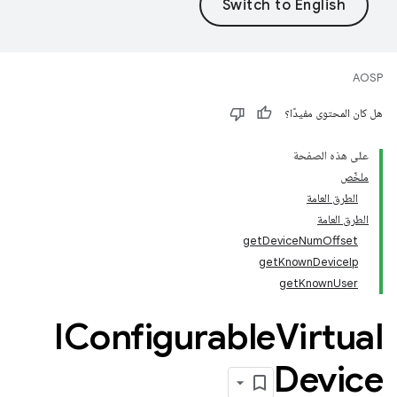
AOSP
هل كان المحتوى مفيدًا؟
على هذه الصفحة
ملخّص
الطرق العامة
الطرق العامة
getDeviceNumOffset
getKnownDeviceIp
getKnownUser
IConfigurable
Virtual
Device