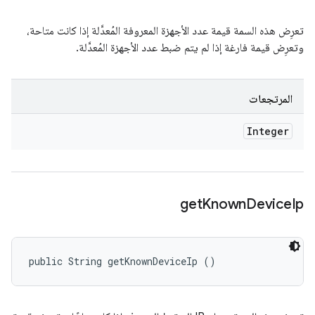
تعرِض هذه السمة قيمة عدد الأجهزة المعروفة المُعدَّلة إذا كانت متاحة،
وتعرِض قيمة فارغة إذا لم يتم ضبط عدد الأجهزة المُعدَّلة.
المرتجعات
Integer
get
Known
Device
Ip
public String getKnownDeviceIp ()