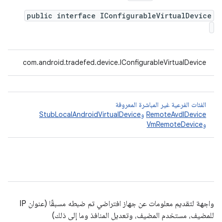
public interface IConfigurableVirtualDevice
com.android.tradefed.device.IConfigurableVirtualDevice
الفئات الفرعية غير المباشرة المعروفة
RemoteAvdIDevice
و
StubLocalAndroidVirtualDevice
و
VmRemoteDevice
واجهة لتقديم معلومات عن جهاز افتراضي تم ضبطه مسبقًا (عنوان IP
للمضيف، مستخدم المضيف، وتعديل المنافذ وما إلى ذلك)