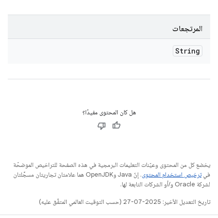
المرتجعات
String
هل كان المحتوى مفيدًا؟
يخضع كل من المحتوى وعيّنات التعليمات البرمجية في هذه الصفحة للتراخيص الموضحّة
في
ترخيص استخدام المحتوى
. إنّ Java وOpenJDK هما علامتان تجاريتان مسجَّلتان
لشركة Oracle و/أو الشركات التابعة لها.
تاريخ التعديل الأخير: 2025-07-27 (حسب التوقيت العالمي المتفَّق عليه)