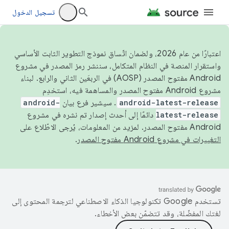
تسجيل الدخول
اعتبارًا من عام 2026، ولضمان اتّساق نموذج التطوير الثابت الأساسي
واستقرار المنصة في النظام المتكامل، سننشر رمز المصدر في مشروع
Android مفتوح المصدر (AOSP) في الربعَين الثاني والرابع. لبناء
مشروع Android مفتوح المصدر والمساهمة فيه، استخدِم
android-latest-release
. سيشير فرع بيان
android-
latest-release
دائمًا إلى أحدث إصدار تم نشره في مشروع
Android مفتوح المصدر. لمزيد من المعلومات، يُرجى الاطّلاع على
التغييرات في مشروع Android مفتوح المصدر
.
تستخدم Google تكنولوجيا الذكاء الاصطناعي لترجمة المحتوى إلى
لغتك المفضّلة، وقد تتضمّن بعض الأخطاء.