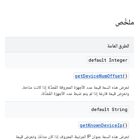
ملخّص
الطرق العامة
default Integer
get
Device
Num
Offset
()
تعرِض هذه السمة قيمة عدد الأجهزة المعروفة المُعدَّلة إذا كانت متاحة،
وتعرِض قيمة فارغة إذا لم يتم ضبط عدد الأجهزة المُعدَّلة.
default String
get
Known
Device
Ip
()
تعرِض هذه السمة عنوان IP المرتبط المعروف إذا كان متاحًا، وتعرِض قيمة