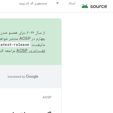
اسناد
جستجوی کد اندروید
از سال ۲۰۲۶، برای ه
چهارم در AOSP منتشر خواهیم کرد. برای ساخت و مشارکت در AOSP،
مانیفست
latest-release
تغییرات در AOSP
مراجعه کنی
ا
AOSP