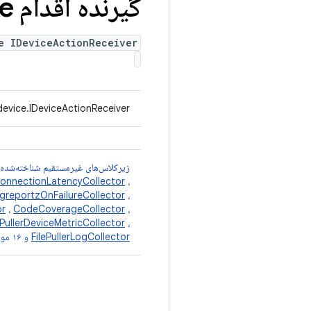
گیرنده اقدام IDevice
e IDeviceActionReceiver
evice.IDeviceActionReceiver
زیرکلاس‌های غیرمستقیم شناخته‌شده
onnectionLatencyCollector
،
greportzOnFailureCollector
،
or
،
CodeCoverageCollector
،
ePullerDeviceMetricCollector
،
FilePullerLogCollector
و ۱۶ مورد دیگر.