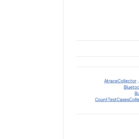
AtraceCollector
Blueto
B
CountTestCasesColle