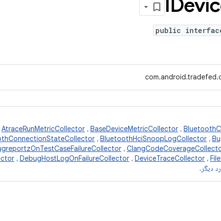
public interfac
com.android.tradefed.d
،
AtraceRunMetricCollector
،
BaseDeviceMetricCollector
،
BluetoothC
othConnectionStateCollector
،
BluetoothHciSnoopLogCollector
،
Bu
ugreportzOnTestCaseFailureCollector
،
ClangCodeCoverageCollect
ctor
،
DebugHostLogOnFailureCollector
،
DeviceTraceCollector
،
Fil