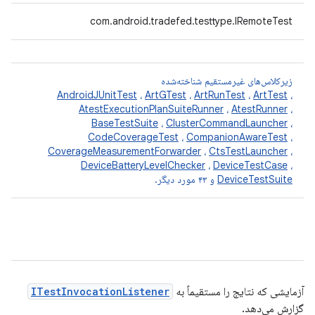
com.android.tradefed.testtype.IRemoteTest
زیرکلاس‌های غیرمستقیم شناخته‌شده
AndroidJUnitTest
،
ArtGTest
،
ArtRunTest
،
ArtTest
،
AtestExecutionPlanSuiteRunner
،
AtestRunner
،
BaseTestSuite
،
ClusterCommandLauncher
،
CodeCoverageTest
،
CompanionAwareTest
،
CoverageMeasurementForwarder
،
CtsTestLauncher
،
DeviceBatteryLevelChecker
،
DeviceTestCase
،
DeviceTestSuite
و ۴۳ مورد دیگر.
آزمایشی که نتایج را مستقیماً به
ITestInvocationListener
گزارش می‌دهد.