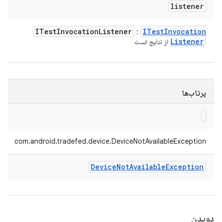
listener
ITest
Invocation
Listener
ITest
Invocation
:
Listener
از نتایج تست
پرتاب‌ها
com.android.tradefed.device.DeviceNotAvailableException
Device
Not
Available
Exception
دویدن