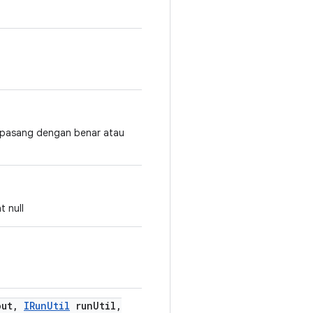
erpasang dengan benar atau
 null
out
,
IRun
Util
run
Util
,