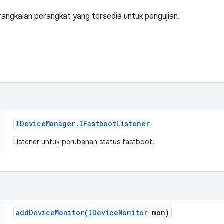
angkaian perangkat yang tersedia untuk pengujian.
IDevice
Manager
.
IFastboot
Listener
Listener untuk perubahan status fastboot.
add
Device
Monitor
(
IDevice
Monitor
mon)