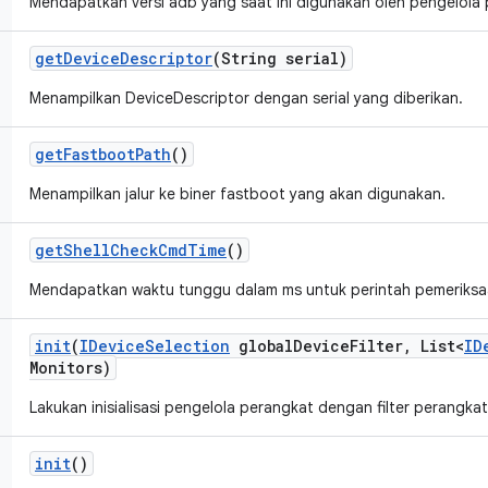
Mendapatkan versi adb yang saat ini digunakan oleh pengelola 
get
Device
Descriptor
(String serial)
Menampilkan DeviceDescriptor dengan serial yang diberikan.
get
Fastboot
Path
()
Menampilkan jalur ke biner fastboot yang akan digunakan.
get
Shell
Check
Cmd
Time
()
Mendapatkan waktu tunggu dalam ms untuk perintah pemeriksaa
init
(
IDevice
Selection
global
Device
Filter
,
List<
ID
Monitors)
Lakukan inisialisasi pengelola perangkat dengan filter perangkat
init
()