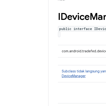
IDevice
Ma
public interface IDevi
com.android.tradefed.devic
Subclass tidak langsung y
DeviceManager