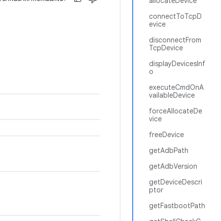
allocateDevice
connectToTcpD
evice
disconnectFrom
TcpDevice
displayDevicesInf
o
executeCmdOnA
vailableDevice
forceAllocateDe
vice
freeDevice
getAdbPath
getAdbVersion
getDeviceDescri
ptor
getFastbootPath