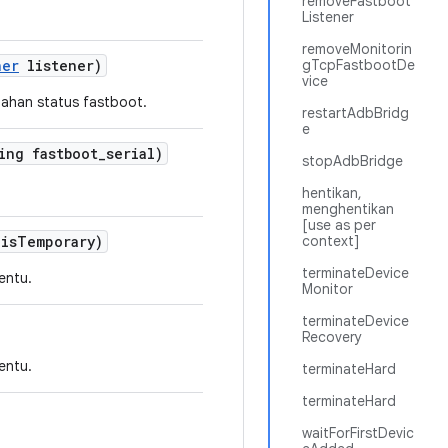
removeFastboot
Listener
removeMonitorin
ner
listener)
gTcpFastbootDe
vice
ahan status fastboot.
restartAdbBridg
e
ing fastboot
_
serial)
stopAdbBridge
hentikan,
menghentikan
[use as per
is
Temporary)
context]
terminateDevice
entu.
Monitor
terminateDevice
Recovery
entu.
terminateHard
terminateHard
waitForFirstDevic