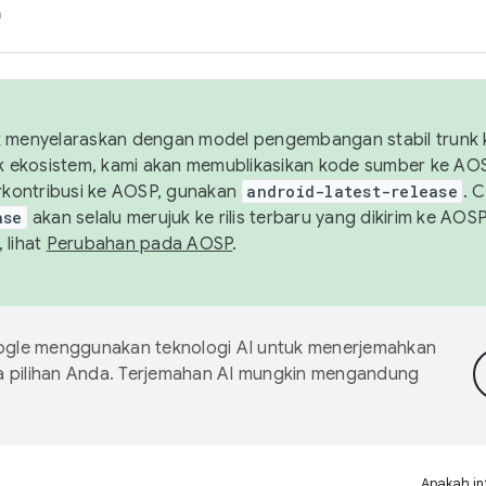
h
uk menyelaraskan dengan model pengembangan stabil trunk
tuk ekosistem, kami akan memublikasikan kode sumber ke A
kontribusi ke AOSP, gunakan
android-latest-release
. 
ase
akan selalu merujuk ke rilis terbaru yang dikirim ke AO
 lihat
Perubahan pada AOSP
.
gle menggunakan teknologi AI untuk menerjemahkan
a pilihan Anda. Terjemahan AI mungkin mengandung
Apakah in