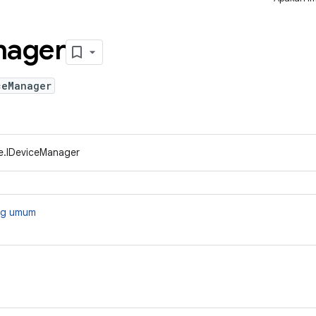
nager
ceManager
e.IDeviceManager
ang umum