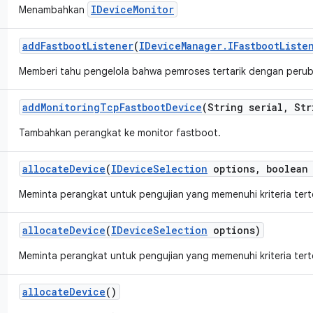
IDeviceMonitor
Menambahkan
add
Fastboot
Listener
(
IDevice
Manager
.
IFastboot
Liste
Memberi tahu pengelola bahwa pemroses tertarik dengan perub
add
Monitoring
Tcp
Fastboot
Device
(String serial
,
Str
Tambahkan perangkat ke monitor fastboot.
allocate
Device
(
IDevice
Selection
options
,
boolean 
Meminta perangkat untuk pengujian yang memenuhi kriteria tert
allocate
Device
(
IDevice
Selection
options)
Meminta perangkat untuk pengujian yang memenuhi kriteria tert
allocate
Device
()