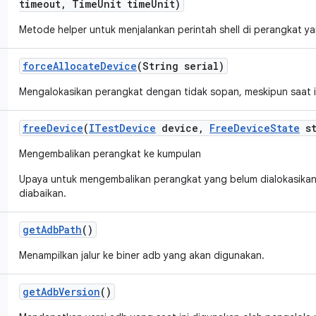
timeout
,
Time
Unit time
Unit)
Metode helper untuk menjalankan perintah shell di perangkat ya
force
Allocate
Device
(String serial)
Mengalokasikan perangkat dengan tidak sopan, meskipun saat in
free
Device
(
ITest
Device
device
,
Free
Device
State
st
Mengembalikan perangkat ke kumpulan
Upaya untuk mengembalikan perangkat yang belum dialokasika
diabaikan.
get
Adb
Path
()
Menampilkan jalur ke biner adb yang akan digunakan.
get
Adb
Version
()