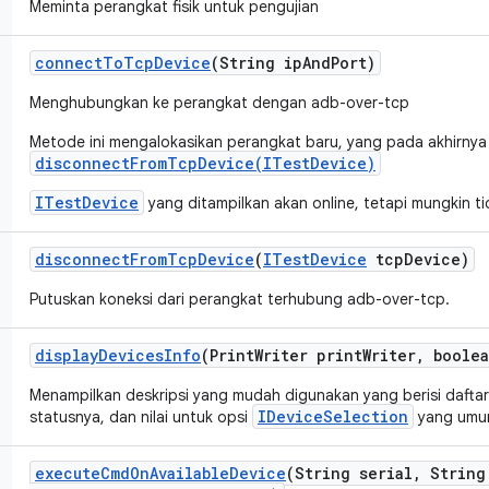
Meminta perangkat fisik untuk pengujian
connect
To
Tcp
Device
(String ip
And
Port)
Menghubungkan ke perangkat dengan adb-over-tcp
Metode ini mengalokasikan perangkat baru, yang pada akhirnya
disconnectFromTcpDevice(ITestDevice)
ITestDevice
yang ditampilkan akan online, tetapi mungkin ti
disconnect
From
Tcp
Device
(
ITest
Device
tcp
Device)
Putuskan koneksi dari perangkat terhubung adb-over-tcp.
display
Devices
Info
(Print
Writer print
Writer
,
boolea
Menampilkan deskripsi yang mudah digunakan yang berisi daftar
IDeviceSelection
statusnya, dan nilai untuk opsi
yang umu
execute
Cmd
On
Available
Device
(String serial
,
String