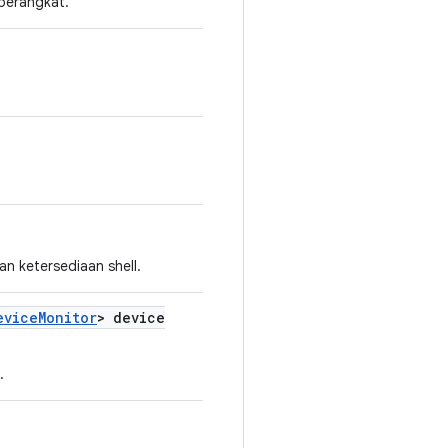
perangkat.
n ketersediaan shell.
evice
Monitor
> device
.