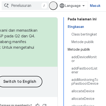
/
Masuk
Pada halaman ini
Ringkasan
 kami dan memastikan
Class bertingkat
OSP pada Q2 dan Q4.
Cabang manifes
Metode publik
SP. Untuk mengetahui
Metode publik
addDeviceMonit
or
addFastbootList
ener
addMonitoringTc
pFastbootDevice
allocateDevice
allocateDevice
formasi ini membantu?