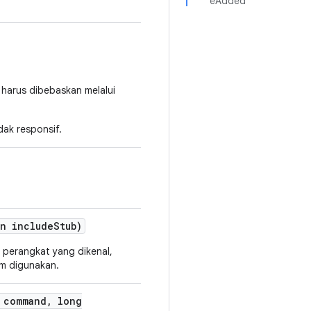
eAdded
 harus dibebaskan melalui
dak responsif.
n include
Stub)
 perangkat yang dikenal,
m digunakan.
 command
,
long