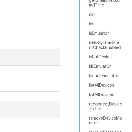
getShellCheckC
mdTime
init
init
isEmulator
isFileSystemMou
ntCheckEnabled
isNullDevice
killEmulator
launchEmulator
listAllDevices
listAllDevices
reconnectDevice
ToTcp
removeDeviceMo
nitor