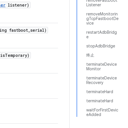
removeFastboot
ner
listener)
Listener
removeMonitorin
gTcpFastbootDe
vice
ing fastboot
_
serial)
restartAdbBridg
e
stopAdbBridge
is
Temporary)
终止
terminateDevice
Monitor
terminateDevice
Recovery
terminateHard
terminateHard
waitForFirstDevic
eAdded