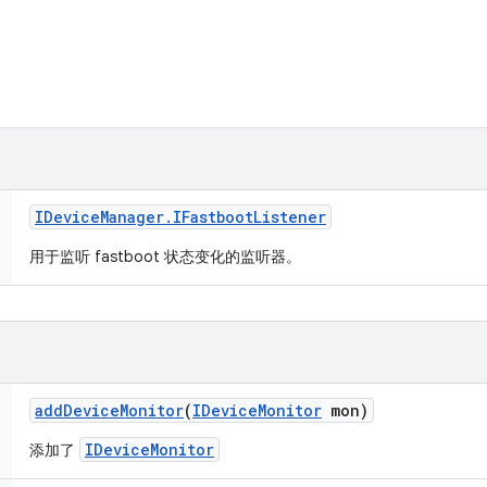
IDevice
Manager
.
IFastboot
Listener
用于监听 fastboot 状态变化的监听器。
add
Device
Monitor
(
IDevice
Monitor
mon)
IDeviceMonitor
添加了