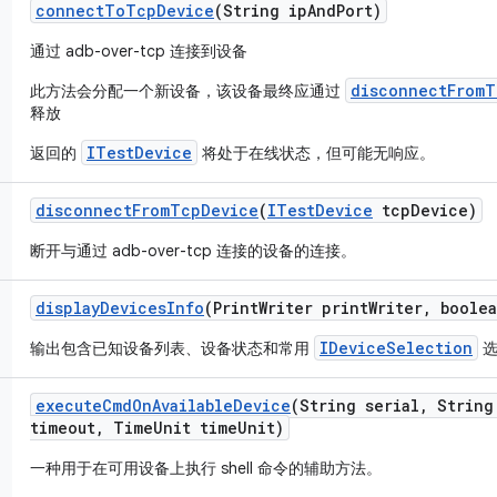
connect
To
Tcp
Device
(String ip
And
Port)
通过 adb-over-tcp 连接到设备
disconnectFromT
此方法会分配一个新设备，该设备最终应通过
释放
ITestDevice
返回的
将处于在线状态，但可能无响应。
disconnect
From
Tcp
Device
(
ITest
Device
tcp
Device)
断开与通过 adb-over-tcp 连接的设备的连接。
display
Devices
Info
(Print
Writer print
Writer
,
boolea
IDeviceSelection
输出包含已知设备列表、设备状态和常用
选
execute
Cmd
On
Available
Device
(String serial
,
String
timeout
,
Time
Unit time
Unit)
一种用于在可用设备上执行 shell 命令的辅助方法。