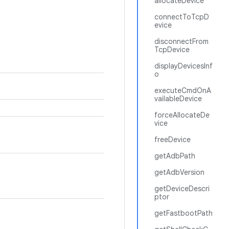
allocateDevice
connectToTcpD
evice
disconnectFrom
TcpDevice
displayDevicesInf
o
executeCmdOnA
vailableDevice
forceAllocateDe
vice
freeDevice
getAdbPath
getAdbVersion
getDeviceDescri
ptor
getFastbootPath