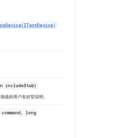
cpDevice(ITestDevice)
n include
Stub)
项值的用户友好型说明。
 command
,
long