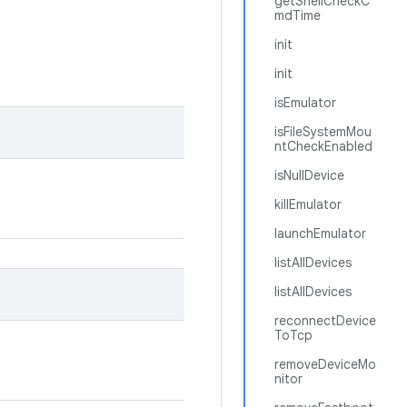
getShellCheckC
mdTime
init
init
isEmulator
isFileSystemMou
ntCheckEnabled
isNullDevice
killEmulator
launchEmulator
listAllDevices
listAllDevices
reconnectDevice
ToTcp
removeDeviceMo
nitor