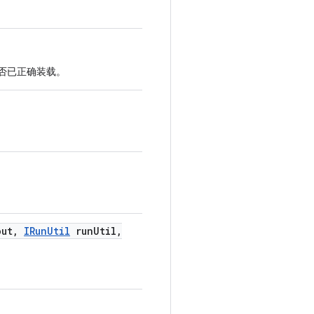
否已正确装载。
out
,
IRun
Util
run
Util
,