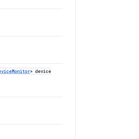
evice
Monitor
> device