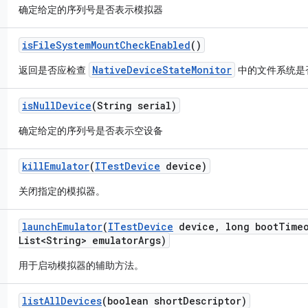
确定给定的序列号是否表示模拟器
is
File
System
Mount
Check
Enabled
()
NativeDeviceStateMonitor
返回是否应检查
中的文件系统是
is
Null
Device
(String serial)
确定给定的序列号是否表示空设备
kill
Emulator
(
ITest
Device
device)
关闭指定的模拟器。
launch
Emulator
(
ITest
Device
device
,
long boot
Time
List<String> emulator
Args)
用于启动模拟器的辅助方法。
list
All
Devices
(boolean short
Descriptor)