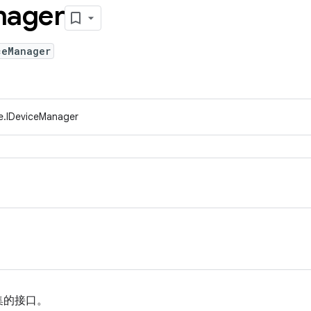
nager
ceManager
e.IDeviceManager
集的接口。