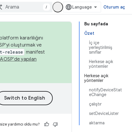
/
Oturum aç
Bu sayfada
Özet
latform kararlılığını
İç içe
SP'yi oluşturmak ve
yerleştirilmiş
t-release
manifest
sınıflar
n
AOSP'de yapılan
Herkese açık
yöntemler
Herkese açık
yöntemler
notifyDeviceStat
eChange
çalıştır
setDeviceLister
aktarma
 size yardımcı oldu mu?