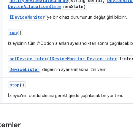
notify
Device
State
Change
(String serial
,
Device
Allo
Device
Allocation
State
new
State)
IDeviceMonitor
'ye bir cihaz durumunun değiştiğini bildirir.
run
()
İzleyicinin tüm @Option alanları ayarlandıktan sonra çağrılacak 
set
Device
Lister
(
IDevice
Monitor
.
Device
Lister
liste
DeviceLister
değerinin ayarlanmasına izin verir.
stop
()
İzleyici'nin durdurulması gerektiğinde çağrılacak bir yöntem.
temler