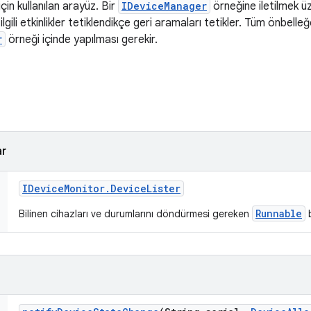
çin kullanılan arayüz. Bir
IDeviceManager
örneğine iletilmek ü
 ilgili etkinlikler tetiklendikçe geri aramaları tetikler. Tüm önbel
r
örneği içinde yapılması gerekir.
ar
IDevice
Monitor
.
Device
Lister
Runnable
Bilinen cihazları ve durumlarını döndürmesi gereken
b