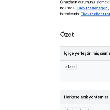
Cihazların durumunu izlemek i
noktada
IDeviceManager
,
işlemlerinin
IDeviceMonito
Özet
İç içe yerleştirilmiş sınıfl
class
Herkese açık yöntemler