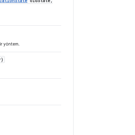
cation
State
old
State
,
bir yöntem.
r)