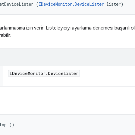
etDeviceLister (
IDeviceMonitor.DeviceLister
 lister)
rlanmasına izin verir. Listeleyiciyi ayarlama denemesi başarılı 
bilir.
IDevice
Monitor
.
Device
Lister
top ()