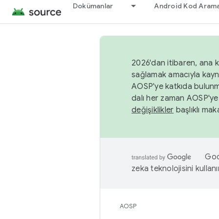
Dokümanlar
Android Kod Arama
2026'dan itibaren, ana k
sağlamak amacıyla kayn
AOSP'ye katkıda bulunm
dalı her zaman AOSP'ye 
değişiklikler
başlıklı maka
Goog
zeka teknolojisini kullanı
AOSP