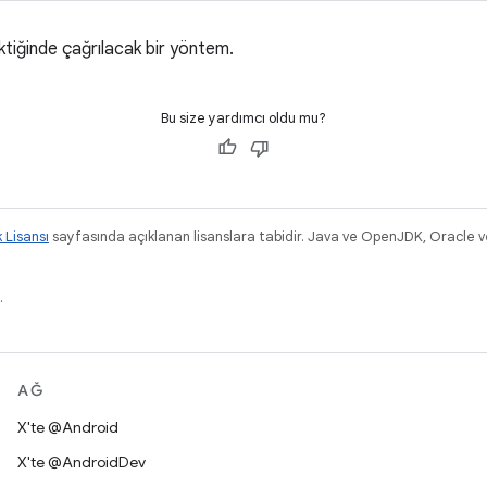
ektiğinde çağrılacak bir yöntem.
Bu size yardımcı oldu mu?
k Lisansı
sayfasında açıklanan lisanslara tabidir. Java ve OpenJDK, Oracle ve/v
.
AĞ
X'te @Android
X'te @AndroidDev