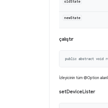
old
State
new
State
çalıştır
public abstract void r
İzleyicinin tüm @Option alan
set
Device
Lister