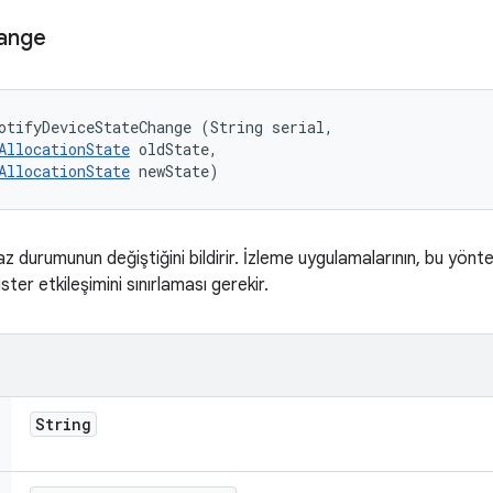
ange
otifyDeviceStateChange (String serial, 

AllocationState
 oldState, 

AllocationState
 newState)
haz durumunun değiştiğini bildirir. İzleme uygulamalarının, bu yönt
r etkileşimini sınırlaması gerekir.
String