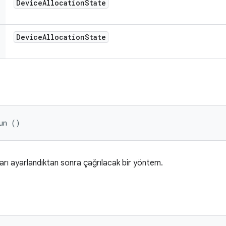
Device
Allocation
State
Device
Allocation
State
un ()
ları ayarlandıktan sonra çağrılacak bir yöntem.