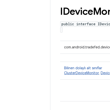
IDevice
Mon
public interface IDevi
com.android.tradefed.devic
Bilinen dolaylı alt sınıflar
ClusterDeviceMonitor
,
Devic