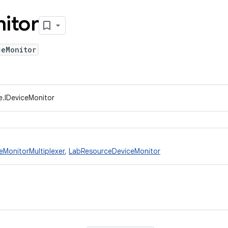
itor
ceMonitor
e.IDeviceMonitor
eMonitorMultiplexer
,
LabResourceDeviceMonitor