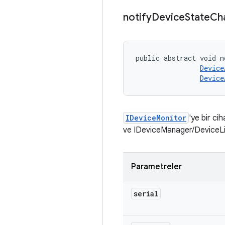
notify
Device
State
Ch
public abstract void n
Device
Device
IDeviceMonitor
'ye bir ci
ve IDeviceManager/DeviceListe
Parametreler
serial