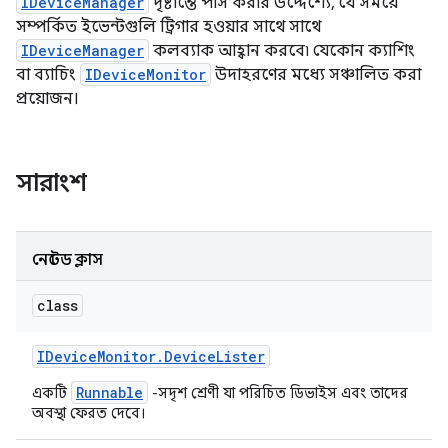
IDeviceManager
দৃষ্টান্তে পাস করার উদ্দেশ্যে, যে সময়ে
সম্পর্কিত ইভেন্টগুলি ট্রিগার হওয়ার সাথে সাথে
IDeviceManager
কলব্যাক আহ্বান করবে৷ যেকোন ক্যাশিং
বা ব্যাচিং
IDeviceMonitor
উদাহরণের মধ্যে সঞ্চালিত করা
প্রয়োজন।
সারাংশ
নেস্টেড ক্লাস
class
IDevice
Monitor
.
Device
Lister
Runnable
একটি
-সদৃশ শ্রেণী যা পরিচিত ডিভাইস এবং তাদের
অবস্থা ফেরত দেবে।