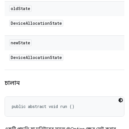
old
State
Device
Allocation
State
new
State
Device
Allocation
State
চালান
public abstract void run ()