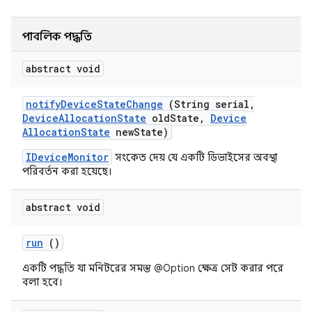
পাবলিক পদ্ধতি
abstract void
notify
Device
State
Change
(String serial
,
Device
Allocation
State
old
State
,
Device
Allocation
State
new
State)
IDeviceMonitor
সংকেত দেয় যে একটি ডিভাইসের অবস্থা
পরিবর্তন করা হয়েছে।
abstract void
run
()
একটি পদ্ধতি যা মনিটরের সমস্ত @Option ক্ষেত্র সেট করার পরে
বলা হবে।