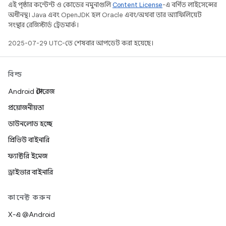
এই পৃষ্ঠার কন্টেন্ট ও কোডের নমুনাগুলি
Content License
-এ বর্ণিত লাইসেন্সের
অধীনস্থ। Java এবং OpenJDK হল Oracle এবং/অথবা তার অ্যাফিলিয়েট
সংস্থার রেজিস্টার্ড ট্রেডমার্ক।
2025-07-29 UTC-তে শেষবার আপডেট করা হয়েছে।
বিল্ড
Android স্টোরেজ
প্রয়োজনীয়তা
ডাউনলোড হচ্ছে
প্রিভিউ বাইনারি
ফ্যাক্টরি ইমেজ
ড্রাইভার বাইনারি
কানেক্ট করুন
X-এ @Android