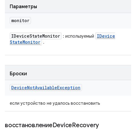
Параметры
monitor
IDevice
State
Monitor
IDevice
: используемый
State
Monitor
.
Броски
Device
Not
Available
Exception
если устройство не удалось восстановить
восстановлениеDevice
Recovery