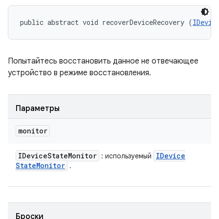
public abstract void recoverDeviceRecovery (
IDevic
Попытайтесь восстановить данное не отвечающее
устройство в режиме восстановления.
Параметры
monitor
IDevice
State
Monitor
IDevice
: используемый
State
Monitor
.
Броски