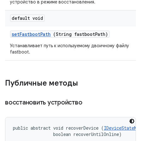
устройство в режиме восстановления.
default void
set
Fastboot
Path
(String fastboot
Path)
Устанавливает путь к используемому двоичному файлу
fastboot.
Публичные методы
восстановить устройство
public abstract void recoverDevice (
IDeviceStateMo
                boolean recoverUntilOnline)