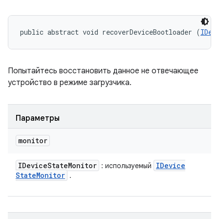
public abstract void recoverDeviceBootloader (
IDev
Попытайтесь восстановить данное не отвечающее
устройство в режиме загрузчика.
Параметры
monitor
IDevice
State
Monitor
IDevice
: используемый
State
Monitor
.