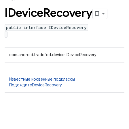
IDevice
Recovery
public interface IDeviceRecovery
com.android.tradefed.device.IDeviceRecovery
Известные косвенные подклассы
ПодождитеDeviceRecovery