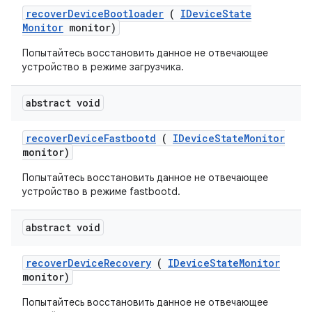
recover
Device
Bootloader
(
IDevice
State
Monitor
monitor)
Попытайтесь восстановить данное не отвечающее
устройство в режиме загрузчика.
abstract void
recover
Device
Fastbootd
(
IDevice
State
Monitor
monitor)
Попытайтесь восстановить данное не отвечающее
устройство в режиме fastbootd.
abstract void
recover
Device
Recovery
(
IDevice
State
Monitor
monitor)
Попытайтесь восстановить данное не отвечающее