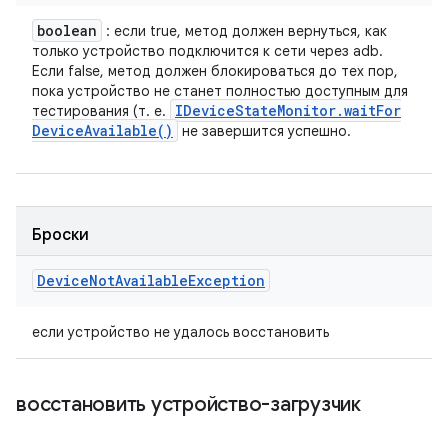
boolean
: если true, метод должен вернуться, как
только устройство подключится к сети через adb.
Если false, метод должен блокироваться до тех пор,
пока устройство не станет полностью доступным для
IDevice
State
Monitor
.
wait
For
тестирования (т. е.
Device
Available(
)
не завершится успешно.
Броски
Device
Not
Available
Exception
если устройство не удалось восстановить
восстановить устройство-загрузчик