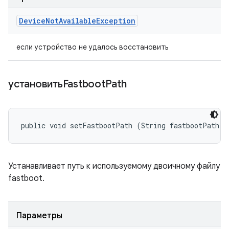
Device
Not
Available
Exception
если устройство не удалось восстановить
установитьFastboot
Path
public void setFastbootPath (String fastbootPath)
Устанавливает путь к используемому двоичному файлу
fastboot.
Параметры