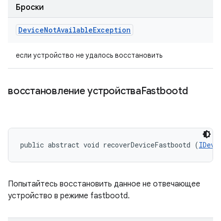
Броски
Device
Not
Available
Exception
если устройство не удалось восстановить
восстановление устройстваFastbootd
public abstract void recoverDeviceFastbootd (
IDevi
Попытайтесь восстановить данное не отвечающее
устройство в режиме fastbootd.