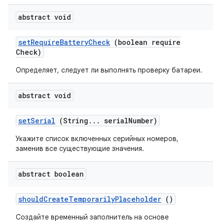
abstract void
set
Require
Battery
Check
(boolean require
Check)
Определяет, следует ли выполнять проверку батареи.
abstract void
set
Serial
(String
.
.
.
serial
Number)
Укажите список включенных серийных номеров,
заменив все существующие значения.
abstract boolean
should
Create
Temporarily
Placeholder
()
Создайте временный заполнитель на основе