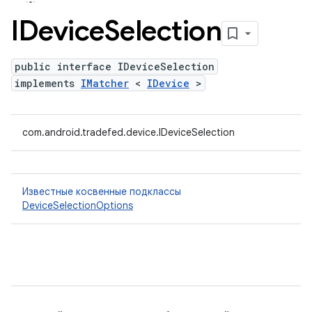
IDevice
Selection
public interface IDeviceSelection
implements
IMatcher
<
IDevice
>
com.android.tradefed.device.IDeviceSelection
Известные косвенные подклассы
DeviceSelectionOptions