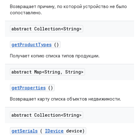
Возвращает причину, по которой устройство не было
сопоставлено.
abstract Collection<String>
get
Product
Types
()
Получает копию списка типов продукции.
abstract Map<String
,
String>
get
Properties
()
Возвращает карту списка объектов недвижимости.
abstract Collection<String>
get
Serials
(
IDevice
device)