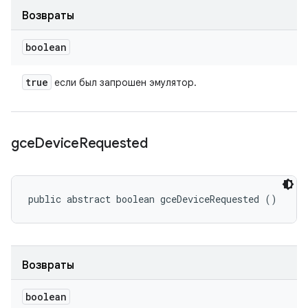
Возвраты
boolean
true
если был запрошен эмулятор.
gce
Device
Requested
public abstract boolean gceDeviceRequested ()
Возвраты
boolean