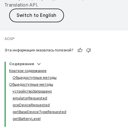
Translation API
.
AOSP
Эта информация оказалась полезной?
Содержание
Краткое содержание
Общедоступные методы
Общедоступные методы
устройствоЗапрошено
emulatorRequested
gceDeviceRequested
getBaseDeviceTypeRequested
getBatteryLevel