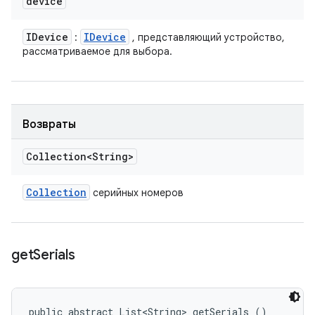
device
IDevice
IDevice
:
, представляющий устройство,
рассматриваемое для выбора.
Возвраты
Collection<String>
Collection
серийных номеров
get
Serials
public abstract List<String> getSerials ()