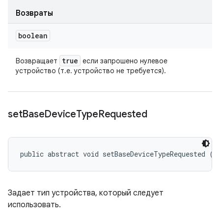
Возвраты
boolean
true
Возвращает
если запрошено нулевое
устройство (т.е. устройство не требуется).
set
Base
Device
Type
Requested
public abstract void setBaseDeviceTypeRequested (
I
Задает тип устройства, который следует
использовать.