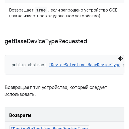
true
Возвращает
, если запрошено устройство GCE
(также известное как удаленное устройство).
get
Base
Device
Type
Requested
public abstract 
IDeviceSelection.BaseDeviceType
 ge
Возвращает тип устройства, который следует
использовать.
Возвраты
IDevice
Selection
.
Base
Device
Type