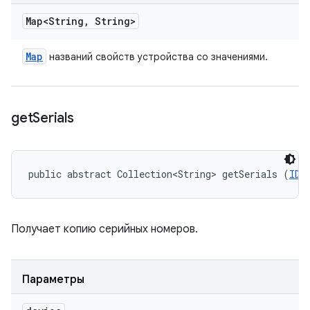
Map<String
,
String>
Map
названий свойств устройства со значениями.
get
Serials
public abstract Collection<String> getSerials (
IDe
Получает копию серийных номеров.
Параметры