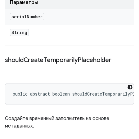
Параметры
serial
Number
String
should
Create
Temporarily
Placeholder
public abstract boolean shouldCreateTemporarilyPla
Создайте временный заполнитель на основе
метаданных.