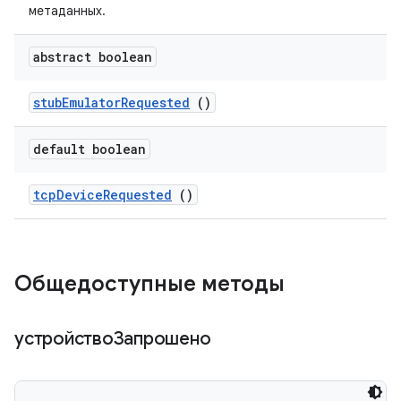
метаданных.
abstract boolean
stub
Emulator
Requested
()
default boolean
tcp
Device
Requested
()
Общедоступные методы
устройствоЗапрошено