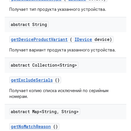
Получает тип продукта указанного устройства.
abstract String
get
Device
Product
Variant
(
IDevice
device)
Получает вариант продукта указанного устройства.
abstract Collection<String>
get
Exclude
Serials
()
Получает копию списка исключений по серийным
номерам.
abstract Map<String
,
String>
get
No
Match
Reason
()