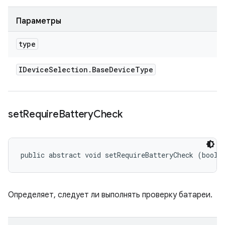
Параметры
type
IDevice
Selection
.
Base
Device
Type
set
Require
Battery
Check
public abstract void setRequireBatteryCheck (boole
Определяет, следует ли выполнять проверку батареи.