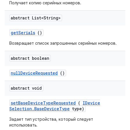
Получает копию серийных номеров.
abstract List<String>
get
Serials
()
Возвращает список запрошенных серийных номеров.
abstract boolean
null
Device
Requested
()
abstract void
set
Base
Device
Type
Requested
(
IDevice
Selection
.
Base
Device
Type
type)
Задает тип устройства, который следует
использовать.