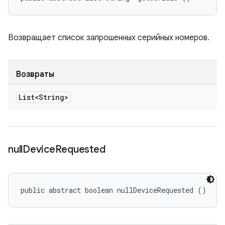
Возвращает список запрошенных серийных номеров.
Возвраты
List<String>
null
Device
Requested
public abstract boolean nullDeviceRequested ()