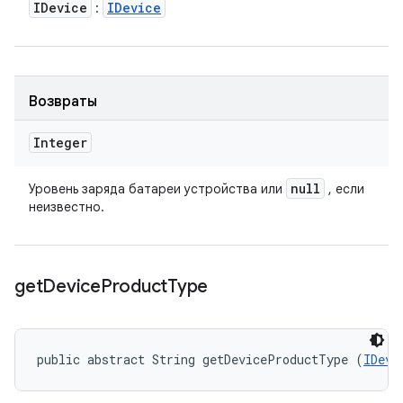
IDevice
IDevice
:
Возвраты
Integer
null
Уровень заряда батареи устройства или
, если
неизвестно.
get
Device
Product
Type
public abstract String getDeviceProductType (
IDevi