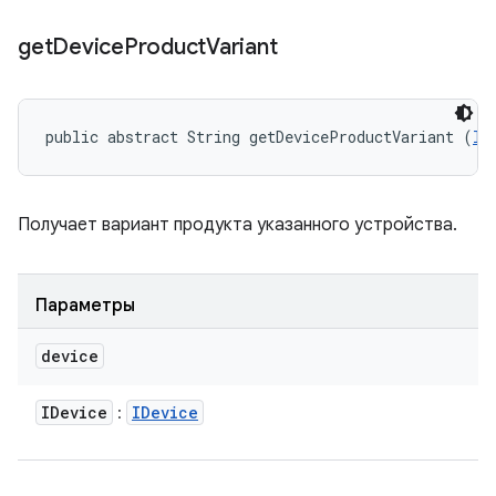
get
Device
Product
Variant
public abstract String getDeviceProductVariant (
ID
Получает вариант продукта указанного устройства.
Параметры
device
IDevice
IDevice
: