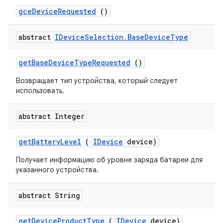
gce
Device
Requested
()
abstract
IDevice
Selection
.
Base
Device
Type
get
Base
Device
Type
Requested
()
Возвращает тип устройства, который следует
использовать.
abstract Integer
get
Battery
Level
(
IDevice
device)
Получает информацию об уровне заряда батареи для
указанного устройства.
abstract String
get
Device
Product
Type
(
IDevice
device)