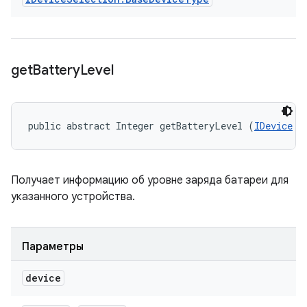
get
Battery
Level
public abstract Integer getBatteryLevel (
IDevice
 d
Получает информацию об уровне заряда батареи для
указанного устройства.
Параметры
device