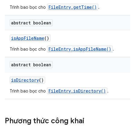
FileEntry.getTime()
Trình bao bọc cho
.
abstract boolean
is
App
File
Name
()
FileEntry.isAppFileName()
Trình bao bọc cho
.
abstract boolean
is
Directory
()
FileEntry.isDirectory()
Trình bao bọc cho
.
Phương thức công khai