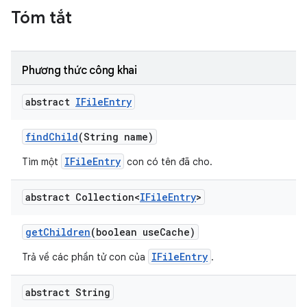
Tóm tắt
Phương thức công khai
abstract
IFile
Entry
find
Child
(String name)
IFileEntry
Tìm một
con có tên đã cho.
abstract Collection<
IFile
Entry
>
get
Children
(boolean use
Cache)
IFileEntry
Trả về các phần tử con của
.
abstract String