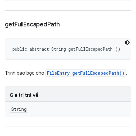
get
Full
Escaped
Path
public abstract String getFullEscapedPath ()
Trình bao bọc cho
FileEntry.getFullEscapedPath()
.
Giá trị trả về
String