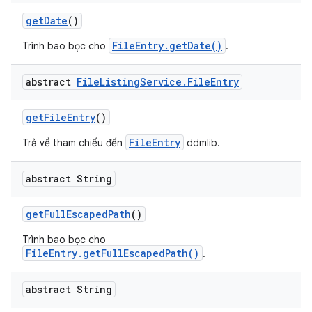
get
Date
()
FileEntry.getDate()
Trình bao bọc cho
.
abstract
File
Listing
Service
.
File
Entry
get
File
Entry
()
FileEntry
Trả về tham chiếu đến
ddmlib.
abstract String
get
Full
Escaped
Path
()
Trình bao bọc cho
FileEntry.getFullEscapedPath()
.
abstract String