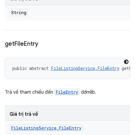
String
get
File
Entry
public abstract 
FileListingService.FileEntry
 getFi
Trả về tham chiếu đến
FileEntry
ddmlib.
Giá trị trả về
File
Listing
Service
.
File
Entry