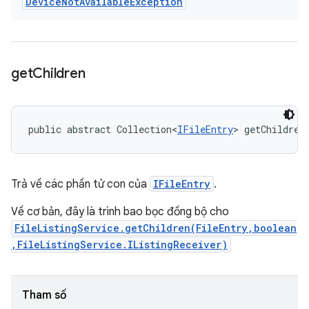
Device
Not
Available
Exception
get
Children
public abstract Collection<
IFileEntry
> getChildren
Trả về các phần tử con của
IFileEntry
.
Về cơ bản, đây là trình bao bọc đồng bộ cho
FileListingService.getChildren(FileEntry,boolean
,FileListingService.IListingReceiver)
Tham số