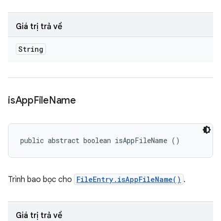
Giá trị trả về
String
is
App
File
Name
public abstract boolean isAppFileName ()
Trình bao bọc cho
FileEntry.isAppFileName()
.
Giá trị trả về