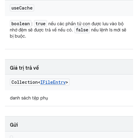
use
Cache
boolean
true
:
nếu các phần tử con được lưu vào bộ
false
nhớ đệm sẽ được trả về nếu có.
nếu lệnh ls mới sẽ
bị buộc.
Giá trị trả về
Collection<
IFile
Entry
>
danh sách tệp phụ
Gửi