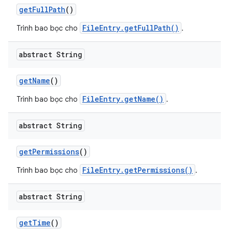
get
Full
Path
()
FileEntry.getFullPath()
Trình bao bọc cho
.
abstract String
get
Name
()
FileEntry.getName()
Trình bao bọc cho
.
abstract String
get
Permissions
()
FileEntry.getPermissions()
Trình bao bọc cho
.
abstract String
get
Time
()