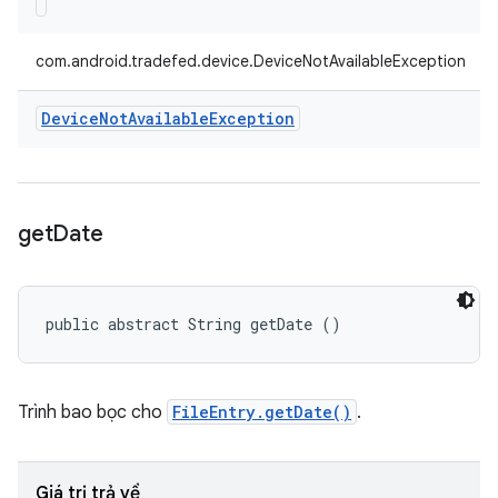
com.android.tradefed.device.DeviceNotAvailableException
Device
Not
Available
Exception
get
Date
public abstract String getDate ()
Trình bao bọc cho
FileEntry.getDate()
.
Giá trị trả về