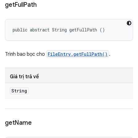
get
Full
Path
public abstract String getFullPath ()
Trình bao bọc cho
FileEntry.getFullPath()
.
Giá trị trả về
String
get
Name