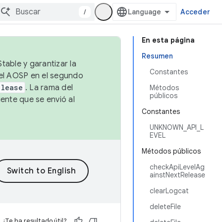
/
Acceder
En esta página
Resumen
table y garantizar la
Constantes
 el AOSP en el segundo
elease
. La rama del
Métodos
públicos
ente que se envió al
Constantes
UNKNOWN_API_L
EVEL
Métodos públicos
checkApiLevelAg
ainstNextRelease
clearLogcat
deleteFile
¿Te ha resultado útil?