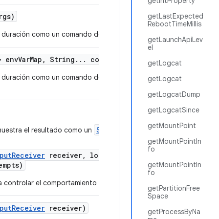
getIntProperty
rgs)
getLastExpected
RebootTimeMillis
a duración como un comando del sistema.
getLaunchApiLev
el
> env
Var
Map
,
String
.
.
.
command
Args)
getLogcat
a duración como un comando del sistema con variables
getLogcat
getLogcatDump
getLogcatSince
getMountPoint
String
uestra el resultado como un
.
getMountPointIn
fo
put
Receiver
receiver
,
long max
Time
To
Output
empts)
getMountPointIn
fo
a controlar el comportamiento del comando.
getPartitionFree
Space
put
Receiver
receiver)
getProcessByNa