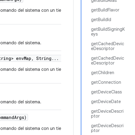
getBuildAlias
getBuildFlavor
comando del sistema con un tiempo de espera
getBuildId
getBuildSigningK
eys
comando del sistema.
getCachedDevic
eDescriptor
ring> env
Map
,
String
.
.
.
command
Args)
getCachedDevic
eDescriptor
comando del sistema con un tiempo de espera
getChildren
getConnection
getDeviceClass
getDeviceDate
comando del sistema.
getDeviceDescri
ptor
mmand
Args)
getDeviceDescri
comando del sistema con un tiempo de espera
ptor