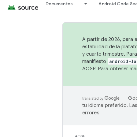
Documentos
Android Code Se
A partir de 2026, para 
estabilidad de la plata
y cuarto trimestre. Para
manifiesto
android-la
AOSP. Para obtener más
Goo
tu idioma preferido. L
errores.
AOSP