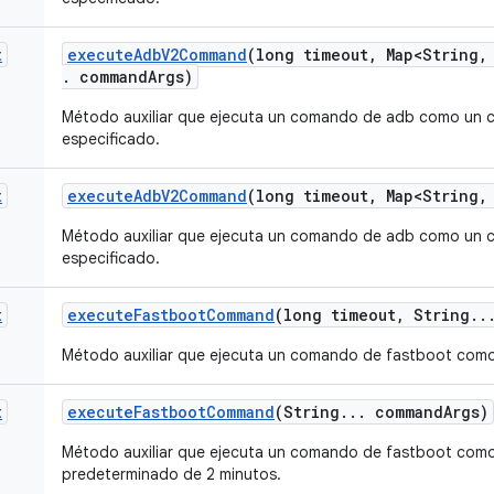
t
execute
Adb
V2Command
(long timeout
,
Map<String
,
.
command
Args)
Método auxiliar que ejecuta un comando de adb como un 
especificado.
t
execute
Adb
V2Command
(long timeout
,
Map<String
,
Método auxiliar que ejecuta un comando de adb como un 
especificado.
t
execute
Fastboot
Command
(long timeout
,
String
.
.
Método auxiliar que ejecuta un comando de fastboot como
t
execute
Fastboot
Command
(String
.
.
.
command
Args)
Método auxiliar que ejecuta un comando de fastboot com
predeterminado de 2 minutos.