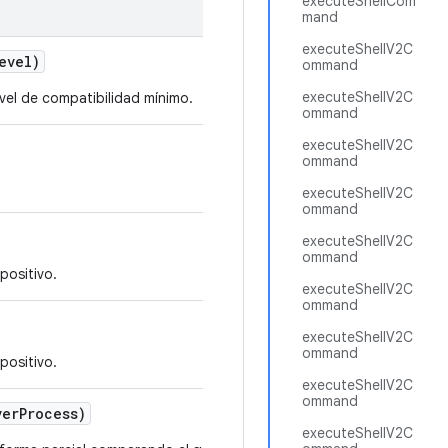
executeShellCom
mand
executeShellV2C
evel)
ommand
executeShellV2C
ivel de compatibilidad mínimo.
ommand
executeShellV2C
ommand
executeShellV2C
ommand
executeShellV2C
ommand
positivo.
executeShellV2C
ommand
executeShellV2C
ommand
positivo.
executeShellV2C
ommand
ver
Process)
executeShellV2C