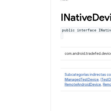
INative
Dev
public interface INati
com.android.tradefed.devic
Subcategorías indirectas c
IManagedTestDevice
,
ITestD
RemoteAndroidDevice
,
Remo