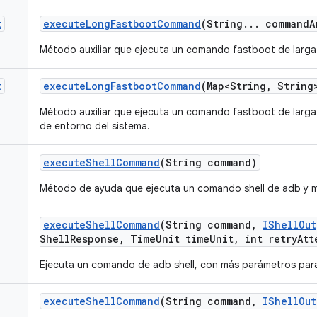
t
execute
Long
Fastboot
Command
(String
.
.
.
command
A
Método auxiliar que ejecuta un comando fastboot de larg
t
execute
Long
Fastboot
Command
(Map<String
,
String
Método auxiliar que ejecuta un comando fastboot de larg
de entorno del sistema.
execute
Shell
Command
(String command)
Método de ayuda que ejecuta un comando shell de adb y m
execute
Shell
Command
(String command
,
IShell
Out
Shell
Response
,
Time
Unit time
Unit
,
int retry
Att
Ejecuta un comando de adb shell, con más parámetros par
execute
Shell
Command
(String command
,
IShell
Out