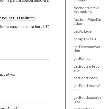
ommand
 de forma parcial comparando el system_server actual con
fastbootOemRa
mdumpNow
ime
Unit time
Unit)
fastbootWipePar
tition
 de forma suave desde la hora UTC desde la época del
getApiLevel
getApiLevelFull
getBasebandVer
sion
getBattery
getBooleanProp
erty
spositivo.
getBootHistory
getBootHistorySi
nce
getBootloaderVe
rsion
mand
Args)