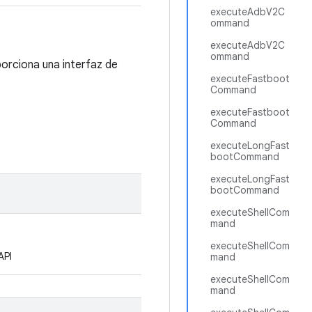
executeAdbV2C
ommand
executeAdbV2C
ommand
porciona una interfaz de
executeFastboot
Command
executeFastboot
Command
executeLongFast
bootCommand
executeLongFast
bootCommand
executeShellCom
mand
executeShellCom
API
mand
executeShellCom
mand