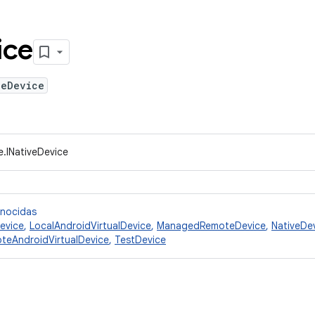
ice
veDevice
e.INativeDevice
onocidas
evice
,
LocalAndroidVirtualDevice
,
ManagedRemoteDevice
,
NativeDe
teAndroidVirtualDevice
,
TestDevice