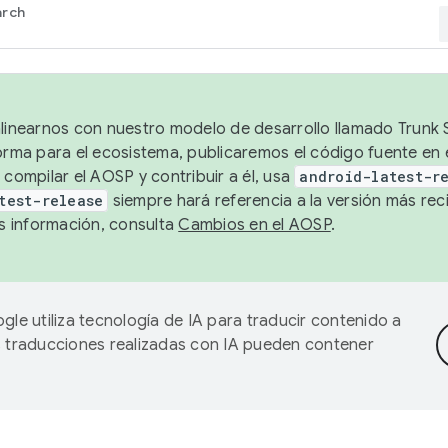
arch
alinearnos con nuestro modelo de desarrollo llamado Trunk S
forma para el ecosistema, publicaremos el código fuente en
 compilar el AOSP y contribuir a él, usa
android-latest-r
test-release
siempre hará referencia a la versión más reci
 información, consulta
Cambios en el AOSP
.
gle utiliza tecnología de IA para traducir contenido a
as traducciones realizadas con IA pueden contener