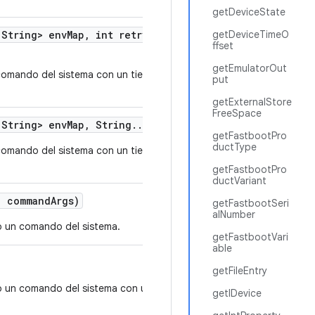
getDeviceState
String> env
Map
,
int retry
Attempts
,
String
getDeviceTimeO
.
.
ffset
getEmulatorOut
comando del sistema con un tiempo de espera
put
getExternalStore
FreeSpace
String> env
Map
,
String
.
.
.
command
Args)
getFastbootPro
ductType
comando del sistema con un tiempo de espera
getFastbootPro
ductVariant
.
command
Args)
getFastbootSeri
alNumber
 un comando del sistema.
getFastbootVari
able
getFileEntry
o un comando del sistema con un tiempo de espera
getIDevice