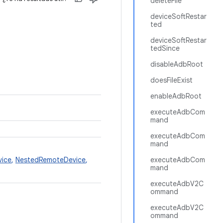
deleteFile
deviceSoftRestar
ted
deviceSoftRestar
tedSince
disableAdbRoot
doesFileExist
enableAdbRoot
executeAdbCom
mand
executeAdbCom
mand
vice
,
NestedRemoteDevice
,
executeAdbCom
mand
executeAdbV2C
ommand
executeAdbV2C
ommand