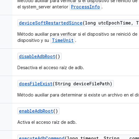
Método auxiliar para verificar si el dispositivo se reinició
ProcessInfo
el system_server anterior
.
device
Soft
Restarted
Since
(long utc
Epoch
Time
,
T
Método auxiliar para verificar si el dispositivo se reinició
TimeUnit
dispositivo y su
.
disable
Adb
Root
()
Desactiva el acceso raíz de adb.
does
File
Exist
(String device
File
Path)
Método auxiliar para determinar si existe un archivo en el di
enable
Adb
Root
()
Activa el acceso raíz de adb.
execute
Adb
Command
(long timeout
,
String
.
.
.
com