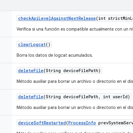
check
Api
Level
Against
Next
Release
(int strict
Min
L
Verifica si una función es compatible actualmente con un n
clear
Logcat
()
Borra los datos de logcat acumulados.
delete
File
(String device
File
Path)
Método auxiliar para borrar un archivo o directorio en el dis
delete
File
(String device
File
Path
,
int user
Id)
Método auxiliar para borrar un archivo o directorio en el dis
device
Soft
Restarted
(
Process
Info
prev
System
Ser