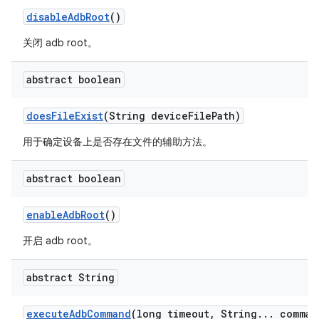
disable
Adb
Root
()
关闭 adb root。
abstract boolean
does
File
Exist
(String device
File
Path)
用于确定设备上是否存在文件的辅助方法。
abstract boolean
enable
Adb
Root
()
开启 adb root。
abstract String
execute
Adb
Command
(long timeout
,
String
.
.
.
comman