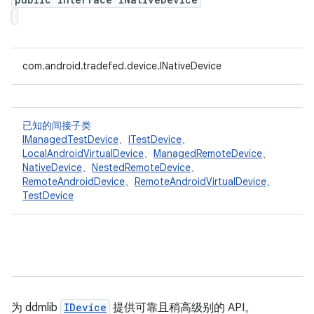
com.android.tradefed.device.INativeDevice
已知的间接子类
IManagedTestDevice
、
ITestDevice
、
LocalAndroidVirtualDevice
、
ManagedRemoteDevice
、
NativeDevice
、
NestedRemoteDevice
、
RemoteAndroidDevice
、
RemoteAndroidVirtualDevice
、
TestDevice
为 ddmlib
IDevice
提供可靠且稍高级别的 API。