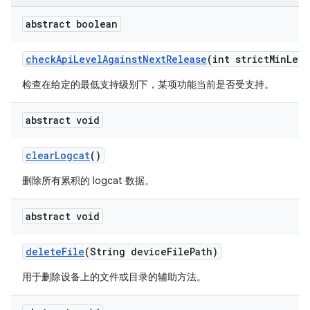
abstract boolean
check
Api
Level
Against
Next
Release
(int strict
Min
Leve
检查在给定的最低支持级别下，某项功能当前是否受支持。
abstract void
clear
Logcat
()
删除所有累积的 logcat 数据。
abstract void
delete
File
(String device
File
Path)
用于删除设备上的文件或目录的辅助方法。