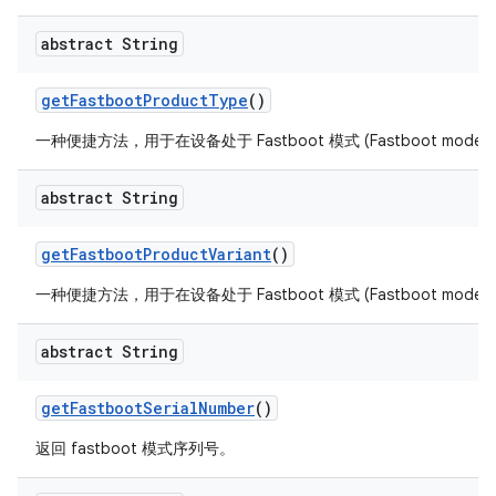
abstract String
get
Fastboot
Product
Type
()
一种便捷方法，用于在设备处于 Fastboot 模式 (Fastboot mod
abstract String
get
Fastboot
Product
Variant
()
一种便捷方法，用于在设备处于 Fastboot 模式 (Fastboot mod
abstract String
get
Fastboot
Serial
Number
()
返回 fastboot 模式序列号。