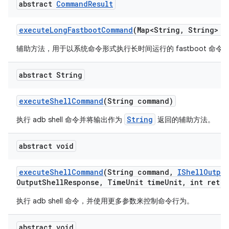
abstract
Command
Result
execute
Long
Fastboot
Command
(Map<String
,
String> e
辅助方法，用于以系统命令形式执行长时间运行的 fastboot 命
abstract String
execute
Shell
Command
(String command)
String
执行 adb shell 命令并将输出作为
返回的辅助方法。
abstract void
execute
Shell
Command
(String command
,
IShell
Output
Output
Shell
Response
,
Time
Unit time
Unit
,
int retry
执行 adb shell 命令，并使用更多参数来控制命令行为。
abstract void