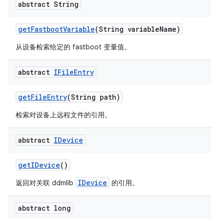
abstract String
get
Fastboot
Variable
(String variable
Name)
从设备检索给定的 fastboot 变量值。
abstract
IFile
Entry
get
File
Entry
(String path)
检索对设备上远程文件的引用。
abstract
IDevice
get
IDevice
()
IDevice
返回对关联 ddmlib
的引用。
abstract long