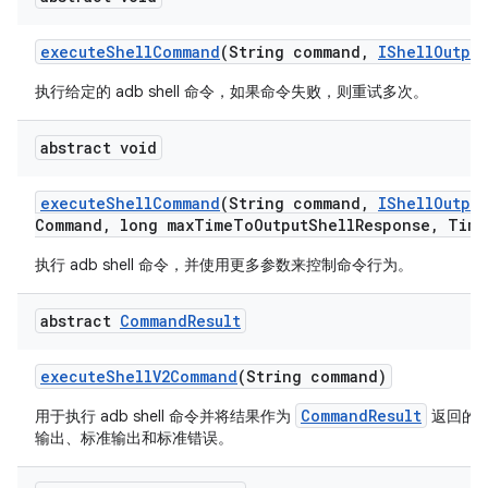
execute
Shell
Command
(String command
,
IShell
Output
执行给定的 adb shell 命令，如果命令失败，则重试多次。
abstract void
execute
Shell
Command
(String command
,
IShell
Output
Command
,
long max
Time
To
Output
Shell
Response
,
Time
执行 adb shell 命令，并使用更多参数来控制命令行为。
abstract
Command
Result
execute
Shell
V2Command
(String command)
CommandResult
用于执行 adb shell 命令并将结果作为
返回的
输出、标准输出和标准错误。