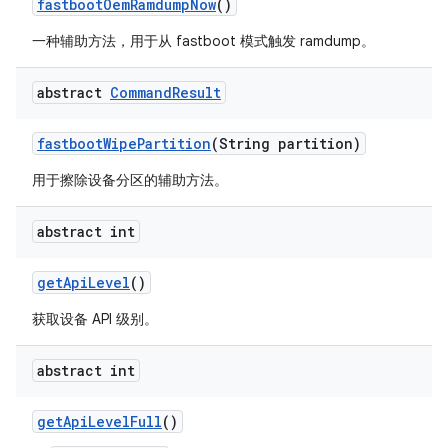
fastboot
Oem
Ramdump
Now
()
一种辅助方法，用于从 fastboot 模式触发 ramdump。
abstract
Command
Result
fastboot
Wipe
Partition
(String partition)
用于擦除设备分区的辅助方法。
abstract int
get
Api
Level
()
获取设备 API 级别。
abstract int
get
Api
Level
Full
()