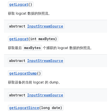
get
Logcat
()
获取 logcat 数据的快照流。
abstract
Input
Stream
Source
get
Logcat
(int max
Bytes)
maxBytes
获取最后
个捕获的 logcat 数据的快照流。
abstract
Input
Stream
Source
get
Logcat
Dump
()
获取设备的当前 logcat 的 dump。
abstract
Input
Stream
Source
get
Logcat
Since
(long date)