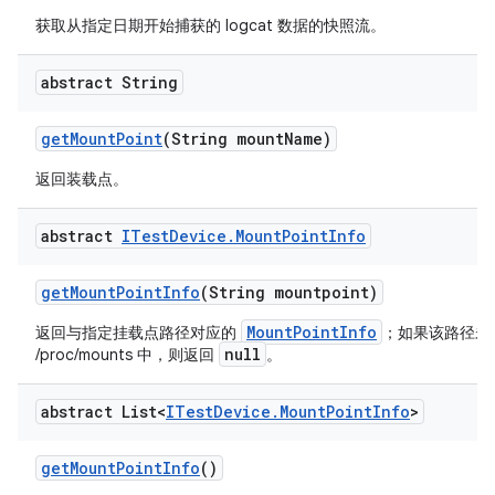
获取从指定日期开始捕获的 logcat 数据的快照流。
abstract String
get
Mount
Point
(String mount
Name)
返回装载点。
abstract
ITest
Device
.
Mount
Point
Info
get
Mount
Point
Info
(String mountpoint)
MountPointInfo
返回与指定挂载点路径对应的
；如果该路径未
null
/proc/mounts 中，则返回
。
abstract List<
ITest
Device
.
Mount
Point
Info
>
get
Mount
Point
Info
()