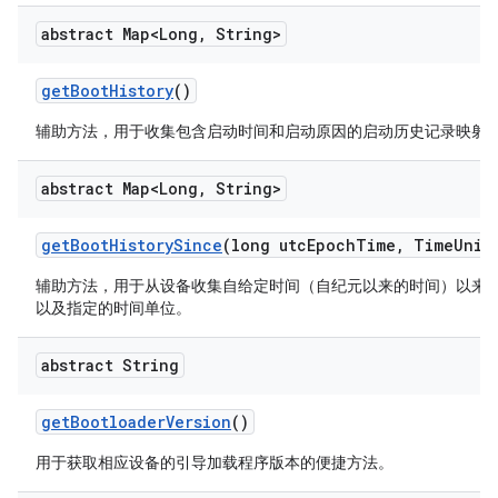
abstract Map<Long
,
String>
get
Boot
History
()
辅助方法，用于收集包含启动时间和启动原因的启动历史记录映射
abstract Map<Long
,
String>
get
Boot
History
Since
(long utc
Epoch
Time
,
Time
Unit
辅助方法，用于从设备收集自给定时间（自纪元以来的时间）以来
以及指定的时间单位。
abstract String
get
Bootloader
Version
()
用于获取相应设备的引导加载程序版本的便捷方法。