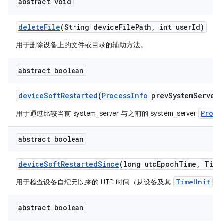
abstract void
delete
File
(String device
File
Path
,
int user
Id)
用于删除设备上的文件或目录的辅助方法。
abstract boolean
device
Soft
Restarted
(
Process
Info
prev
System
Server
Proc
用于通过比较当前 system_server 与之前的 system_server
abstract boolean
device
Soft
Restarted
Since
(long utc
Epoch
Time
,
Tim
TimeUnit
用于检查设备自纪元以来的 UTC 时间（从设备及其
获
abstract boolean