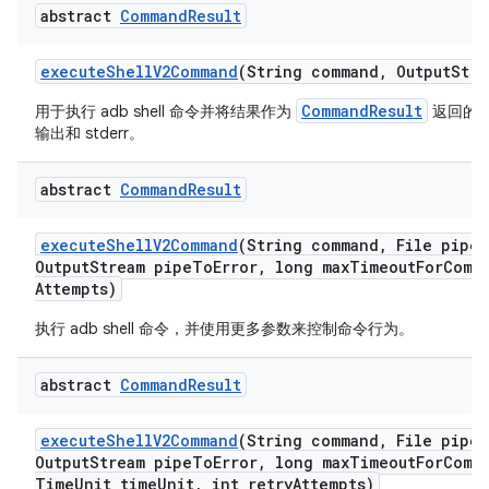
abstract
Command
Result
execute
Shell
V2Command
(String command
,
Output
Stre
CommandResult
用于执行 adb shell 命令并将结果作为
返回的
输出和 stderr。
abstract
Command
Result
execute
Shell
V2Command
(String command
,
File pipe
A
Output
Stream pipe
To
Error
,
long max
Timeout
For
Comm
Attempts)
执行 adb shell 命令，并使用更多参数来控制命令行为。
abstract
Command
Result
execute
Shell
V2Command
(String command
,
File pipe
A
Output
Stream pipe
To
Error
,
long max
Timeout
For
Comm
Time
Unit time
Unit
,
int retry
Attempts)