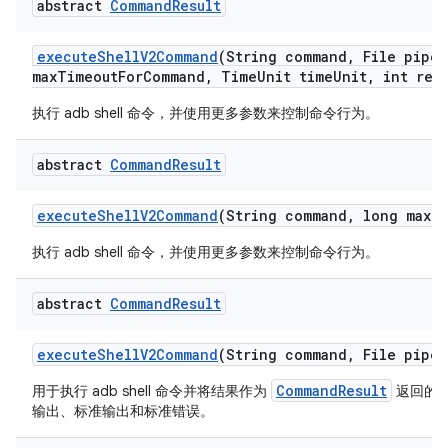
abstract
Command
Result
execute
Shell
V2Command
(String command
,
File pipe
A
max
Timeout
For
Command
,
Time
Unit time
Unit
,
int retr
执行 adb shell 命令，并使用更多参数来控制命令行为。
abstract
Command
Result
execute
Shell
V2Command
(String command
,
long max
T
执行 adb shell 命令，并使用更多参数来控制命令行为。
abstract
Command
Result
execute
Shell
V2Command
(String command
,
File pipe
A
CommandResult
用于执行 adb shell 命令并将结果作为
返回的
输出、标准输出和标准错误。