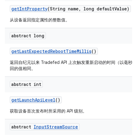
get
Int
Property
(String name
,
long default
Value)
从设备返回指定属性的整数值。
abstract long
get
Last
Expected
Reboot
Time
Millis
()
返回自纪元以来 Tradefed API 上次触发重新启动的时间（以毫
回的值相同。
abstract int
get
Launch
Api
Level
()
获取设备首次发布时所采用的 API 级别。
abstract
Input
Stream
Source