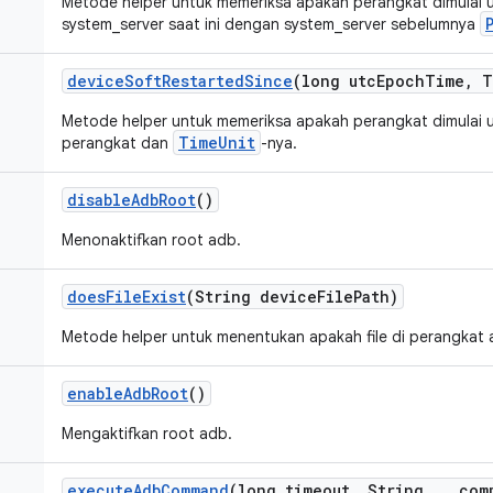
Metode helper untuk memeriksa apakah perangkat dimulai
system_server saat ini dengan system_server sebelumnya
device
Soft
Restarted
Since
(long utc
Epoch
Time
,
T
Metode helper untuk memeriksa apakah perangkat dimulai u
TimeUnit
perangkat dan
-nya.
disable
Adb
Root
()
Menonaktifkan root adb.
does
File
Exist
(String device
File
Path)
Metode helper untuk menentukan apakah file di perangkat 
enable
Adb
Root
()
Mengaktifkan root adb.
execute
Adb
Command
(long timeout
,
String
.
.
.
com