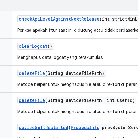
check
Api
Level
Against
Next
Release
(int strict
Min
L
Periksa apakah fitur saat ini didukung atau tidak berdasar
clear
Logcat
()
Menghapus data logcat yang terakumulasi.
delete
File
(String device
File
Path)
Metode helper untuk menghapus file atau direktori di peran
delete
File
(String device
File
Path
,
int user
Id)
Metode helper untuk menghapus file atau direktori di peran
device
Soft
Restarted
(
Process
Info
prev
System
Ser