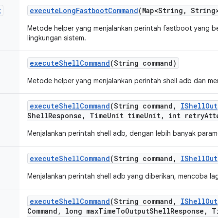
t
execute
Long
Fastboot
Command
(Map<String
,
String
Metode helper yang menjalankan perintah fastboot yang ber
lingkungan sistem.
execute
Shell
Command
(String command)
Metode helper yang menjalankan perintah shell adb dan m
execute
Shell
Command
(String command
,
IShell
Out
Shell
Response
,
Time
Unit time
Unit
,
int retry
Att
Menjalankan perintah shell adb, dengan lebih banyak param
execute
Shell
Command
(String command
,
IShell
Out
Menjalankan perintah shell adb yang diberikan, mencoba lagi
execute
Shell
Command
(String command
,
IShell
Out
Command
,
long max
Time
To
Output
Shell
Response
,
T