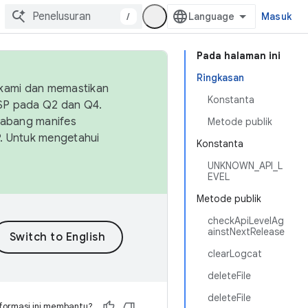
/
Masuk
Pada halaman ini
Ringkasan
 kami dan memastikan
Konstanta
OSP pada Q2 dan Q4.
Cabang manifes
Metode publik
SP. Untuk mengetahui
Konstanta
UNKNOWN_API_L
EVEL
Metode publik
checkApiLevelAg
ainstNextRelease
clearLogcat
deleteFile
deleteFile
formasi ini membantu?