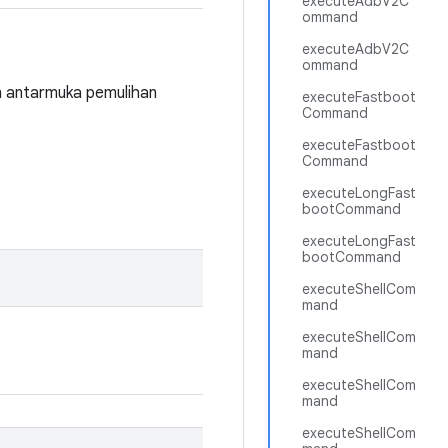
executeAdbV2C
ommand
executeAdbV2C
ommand
n antarmuka pemulihan
executeFastboot
Command
executeFastboot
Command
executeLongFast
bootCommand
executeLongFast
bootCommand
executeShellCom
mand
executeShellCom
mand
executeShellCom
mand
executeShellCom