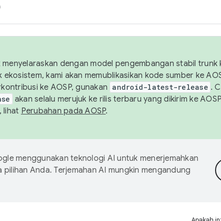
h
uk menyelaraskan dengan model pengembangan stabil trunk
tuk ekosistem, kami akan memublikasikan kode sumber ke A
kontribusi ke AOSP, gunakan
android-latest-release
. 
ase
akan selalu merujuk ke rilis terbaru yang dikirim ke AO
 lihat
Perubahan pada AOSP
.
gle menggunakan teknologi AI untuk menerjemahkan
a pilihan Anda. Terjemahan AI mungkin mengandung
Apakah in