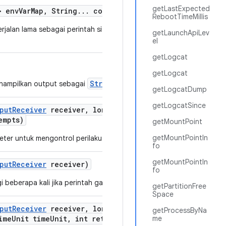
getLastExpected
> env
Var
Map
,
String
.
.
.
command
Args)
RebootTimeMillis
jalan lama sebagai perintah sistem dengan variabel
getLaunchApiLev
el
getLogcat
getLogcat
String
enampilkan output sebagai
.
getLogcatDump
getLogcatSince
put
Receiver
receiver
,
long max
Time
To
Output
empts)
getMountPoint
getMountPointIn
eter untuk mengontrol perilaku perintah.
fo
getMountPointIn
put
Receiver
receiver)
fo
 beberapa kali jika perintah gagal.
getPartitionFree
Space
put
Receiver
receiver
,
long max
Timeout
For
getProcessByNa
ime
Unit time
Unit
,
int retry
Attempts)
me