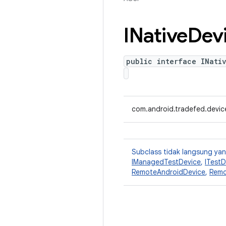
INative
Dev
public interface INati
com.android.tradefed.devic
Subclass tidak langsung y
IManagedTestDevice
,
ITestD
RemoteAndroidDevice
,
Remo