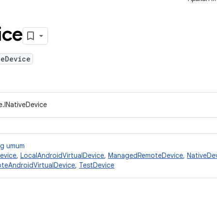
ice
veDevice
e.INativeDevice
ang umum
evice
,
LocalAndroidVirtualDevice
,
ManagedRemoteDevice
,
NativeDe
teAndroidVirtualDevice
,
TestDevice