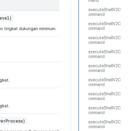
mand
executeShellV2C
ommand
evel)
executeShellV2C
ommand
kan tingkat dukungan minimum.
executeShellV2C
ommand
executeShellV2C
ommand
executeShellV2C
ommand
executeShellV2C
gkat.
ommand
executeShellV2C
ommand
gkat.
executeShellV2C
ommand
ver
Process)
executeShellV2C
ommand