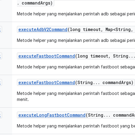
.
command
Args)
Metode helper yang menjalankan perintah adb sebagai per
t
execute
Adb
V2Command
(long timeout
,
Map<String
,
Metode helper yang menjalankan perintah adb sebagai per
t
execute
Fastboot
Command
(long timeout
,
String
.
.
Metode helper yang menjalankan perintah fastboot sebagai
t
execute
Fastboot
Command
(String
.
.
.
command
Args)
Metode helper yang menjalankan perintah fastboot sebagai
menit.
t
execute
Long
Fastboot
Command
(String
.
.
.
command
A
Metode helper yang menjalankan perintah fastboot yang ber