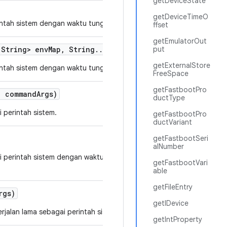
getDeviceState
getDeviceTimeO
intah sistem dengan waktu tunggu yang ditentukan.
ffset
getEmulatorOut
String> env
Map
,
String
.
.
.
command
Args)
put
getExternalStore
intah sistem dengan waktu tunggu yang ditentukan.
FreeSpace
getFastbootPro
.
command
Args)
ductType
 perintah sistem.
getFastbootPro
ductVariant
getFastbootSeri
alNumber
 perintah sistem dengan waktu tunggu default 2
getFastbootVari
able
getFileEntry
rgs)
getIDevice
jalan lama sebagai perintah sistem.
getIntProperty