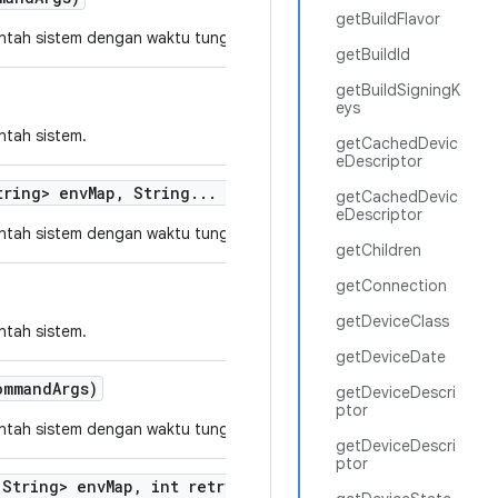
getBuildFlavor
intah sistem dengan waktu tunggu yang ditentukan.
getBuildId
getBuildSigningK
eys
ntah sistem.
getCachedDevic
eDescriptor
ring> env
Map
,
String
.
.
.
command
Args)
getCachedDevic
eDescriptor
intah sistem dengan waktu tunggu yang ditentukan.
getChildren
getConnection
getDeviceClass
ntah sistem.
getDeviceDate
mmand
Args)
getDeviceDescri
ptor
intah sistem dengan waktu tunggu yang ditentukan.
getDeviceDescri
ptor
String> env
Map
,
int retry
Attempts
,
String
.
.