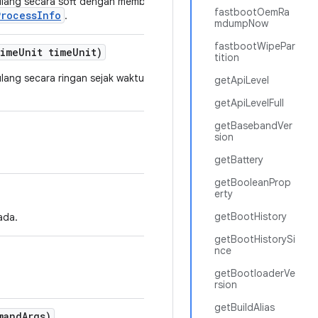
 ulang secara soft dengan membandingkan
fastbootOemRa
ProcessInfo
.
mdumpNow
fastbootWipePar
ime
Unit time
Unit)
tition
lang secara ringan sejak waktu UTC sejak epoch dari
getApiLevel
getApiLevelFull
getBasebandVer
sion
getBattery
getBooleanProp
erty
getBootHistory
ada.
getBootHistorySi
nce
getBootloaderVe
rsion
getBuildAlias
mand
Args)