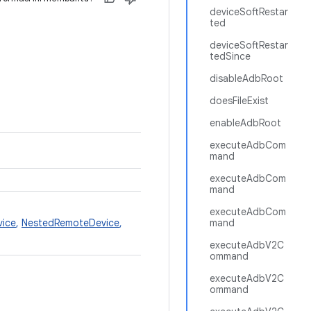
deviceSoftRestar
ted
deviceSoftRestar
tedSince
disableAdbRoot
doesFileExist
enableAdbRoot
executeAdbCom
mand
executeAdbCom
mand
executeAdbCom
vice
,
NestedRemoteDevice
,
mand
executeAdbV2C
ommand
executeAdbV2C
ommand