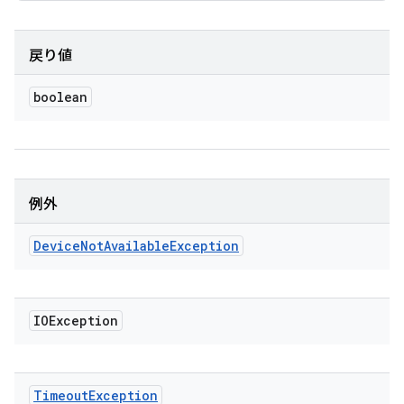
戻り値
boolean
例外
Device
Not
Available
Exception
IOException
Timeout
Exception