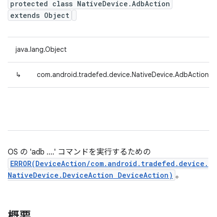
protected class NativeDevice.AdbAction
extends Object
java.lang.Object
↳
com.android.tradefed.device.NativeDevice.AdbAction
OS の 'adb ....' コマンドを実行するための
ERROR(DeviceAction/com.android.tradefed.device.
NativeDevice.DeviceAction DeviceAction)
。
概要