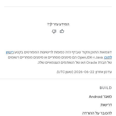
המידע עזר לך?
דוגמאות התוכן והקוד שבדף הזה כפופות לרישיונות המפורטים בקטע
רישיון
לתוכן
.‏ Java ו-OpenJDK הם סימנים מסחריים או סימנים מסחריים רשומים
של חברת Oracle ו/או של השותפים העצמאיים שלה.
עדכון אחרון: 2026-06-22 (שעון UTC).
BUILD
מאגר Android
דרישות
להסבר על ההורדה