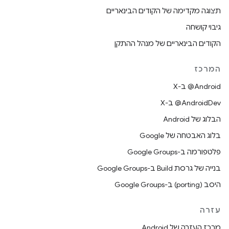
תצוגה מקדימה של הקודים הבינאריים
גיבוי קושחה
הקודים הבינאריים של מנהל ההתקן
המרכז
‫‎@Android ב-X
‫‎@AndroidDev ב-X
הבלוג של Android
בלוג האבטחה של Google
פלטפורמה ב-Google Groups
בנייה של גרסת Build ב-Google Groups
היסב (porting) ב-Google Groups
עזרה
מרכז העזרה של Android