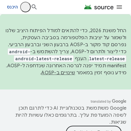
היכנס
החל משנת 2026, כדי להתאים למודל הפיתוח היציב שלנו
ולשמור על יציבות הפלטפורמה בסביבה העסקית,
נפרסם קוד מקור ב-AOSP ברבעון השני וברבעון הרביעי.
כדי ליצור ולתרום ל-AOSP, צריך להשתמש ב-
android-
latest-release
. הענף
android-latest-release
manifest תמיד יפנה לגרסה האחרונה שנדחפה ל-AOSP.
מידע נוסף זמין במאמר
שינויים ב-AOSP
.
‫Google משתמשת בטכנולוגיית AI כדי לתרגם תוכן
לשפה המועדפת עליך. בתרגומים כאלו עשויות להיות
שגיאות.