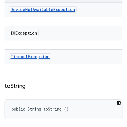
Device
Not
Available
Exception
IOException
Timeout
Exception
to
String
public String toString ()