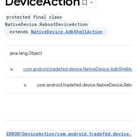
Device
Action
protected final class
NativeDevice.RebootDeviceAction
extends
NativeDevice.AdbShellAction
java.lang.Object
↳
com.android.tradefed.device.NativeDevice.AdbShellActi
↳
com.android.tradefed.device.NativeDevice.Rebo
ERROR(DeviceAction/com.android.tradefed.device.