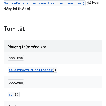
NativeDevice.DeviceAction DeviceAction)
để khởi
động lại thiết bị.
Tóm tắt
Phương thức công khai
boolean
is
Fastboot
Or
Bootloader
()
boolean
run
()