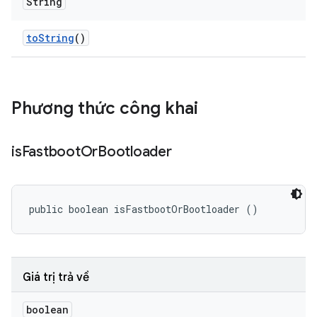
String
to
String
()
Phương thức công khai
is
Fastboot
Or
Bootloader
public boolean isFastbootOrBootloader ()
Giá trị trả về
boolean