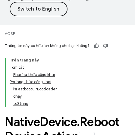
AOSP
Thông tin này có hữu ích không cho bạn không?
Trên trang này
Tóm tắt
Phương thức công khai
Phương thức công khai
isFastbootOrBootloader
chạy
toString
Native
Device
.
Reboot