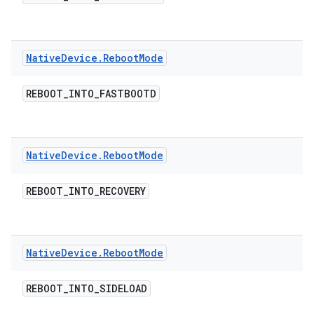
Native
Device
.
Reboot
Mode
REBOOT
_
INTO
_
FASTBOOTD
Native
Device
.
Reboot
Mode
REBOOT
_
INTO
_
RECOVERY
Native
Device
.
Reboot
Mode
REBOOT
_
INTO
_
SIDELOAD