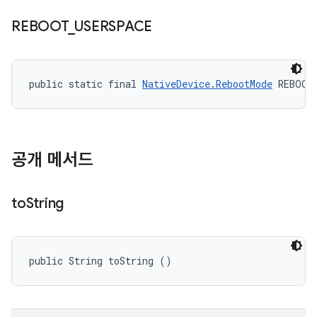
REBOOT
_
USERSPACE
public static final 
NativeDevice.RebootMode
 REBOOT
공개 메서드
to
String
public String toString ()