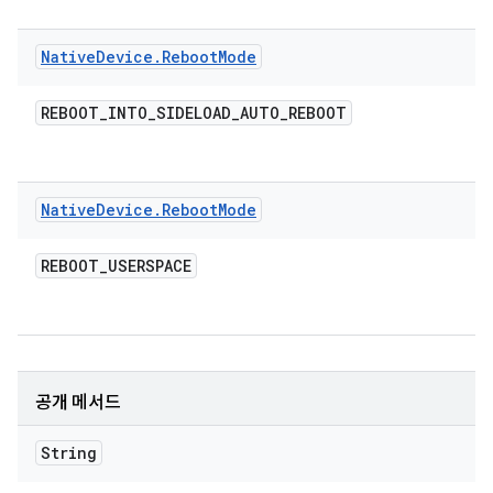
Native
Device
.
Reboot
Mode
REBOOT
_
INTO
_
SIDELOAD
_
AUTO
_
REBOOT
Native
Device
.
Reboot
Mode
REBOOT
_
USERSPACE
공개 메서드
String