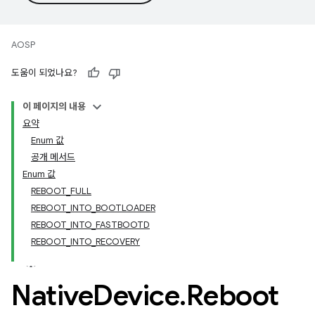
AOSP
도움이 되었나요?
이 페이지의 내용
요약
Enum 값
공개 메서드
Enum 값
REBOOT_FULL
REBOOT_INTO_BOOTLOADER
REBOOT_INTO_FASTBOOTD
REBOOT_INTO_RECOVERY
Native
Device
.
Reboot