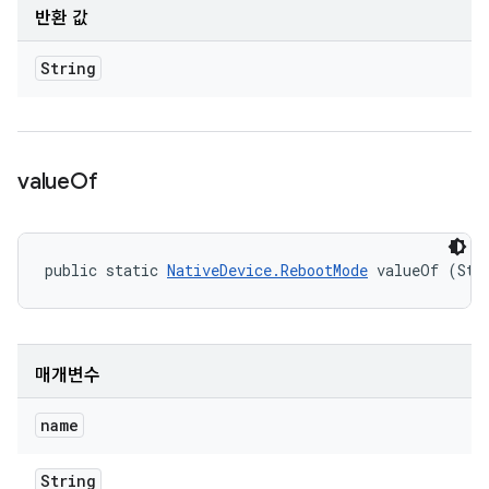
반환 값
String
value
Of
public static 
NativeDevice.RebootMode
 valueOf (Str
매개변수
name
String