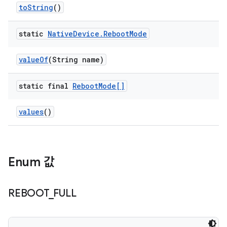
to
String
()
static
Native
Device
.
Reboot
Mode
value
Of
(String name)
static final
Reboot
Mode[]
values
()
Enum 값
REBOOT
_
FULL