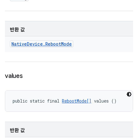
반환 값
Native
Device
.
Reboot
Mode
values
public static final 
RebootMode[]
 values ()
반환 값