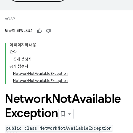
AOSP
도움이 되었나요?
이 페이지의 내용
요약
공개 생성자
공개 생성자
NetworkNotAvailableException
NetworkNotAvailableException
Network
Not
Available
Exception
public class NetworkNotAvailableException