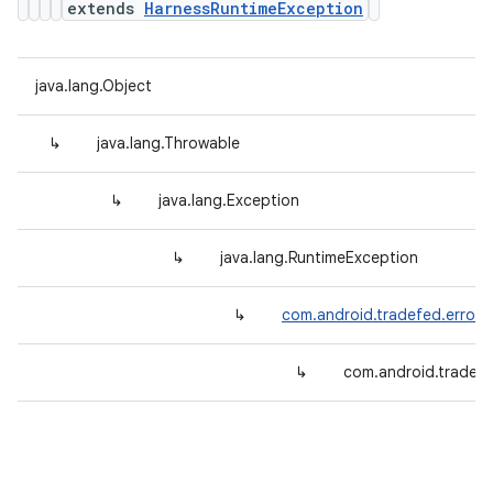
extends
HarnessRuntimeException
java.lang.Object
↳
java.lang.Throwable
↳
java.lang.Exception
↳
java.lang.RuntimeException
↳
com.android.tradefed.error.
↳
com.android.tradefe