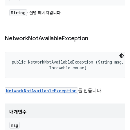
String
: 설명 메시지입니다.
Network
Not
Available
Exception
public NetworkNotAvailableException (String msg, 

                Throwable cause)
NetworkNotAvailableException
를 만듭니다.
매개변수
msg