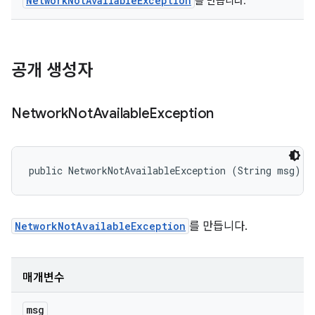
NetworkNotAvailableException
를 만듭니다.
공개 생성자
Network
Not
Available
Exception
public NetworkNotAvailableException (String msg)
NetworkNotAvailableException
를 만듭니다.
매개변수
msg