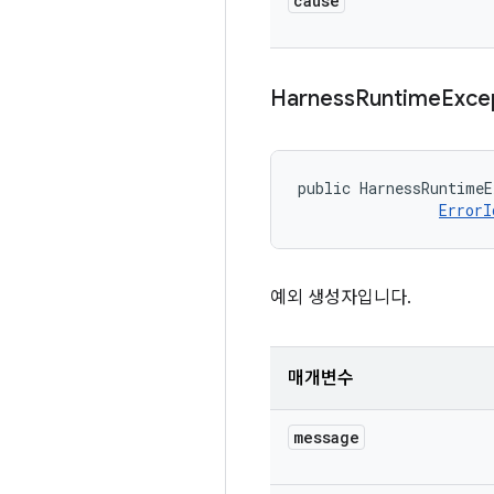
cause
Harness
Runtime
Exce
public HarnessRuntimeE
ErrorI
예외 생성자입니다.
매개변수
message