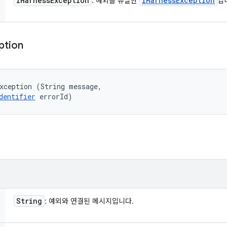
IHarness
Exception
IHarness
Exception
: 예외를 유발한
입
ption
xception (String message, 

dentifier
 errorId)
String
: 예외와 연결된 메시지입니다.