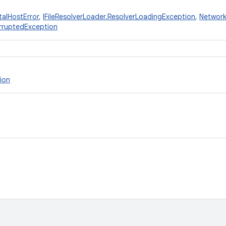
talHostError
,
IFileResolverLoader.ResolverLoadingException
,
Network
rruptedException
ion