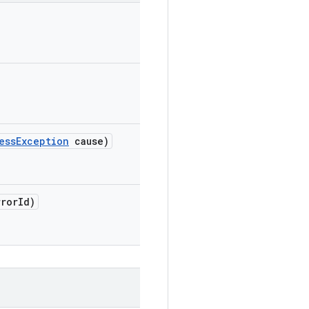
ess
Exception
cause)
ror
Id)