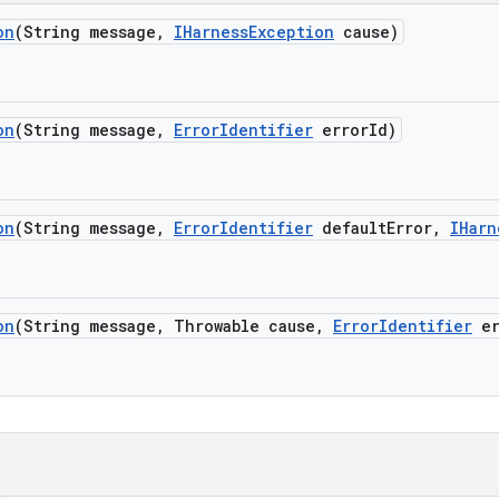
on
(String message
,
IHarness
Exception
cause)
on
(String message
,
Error
Identifier
error
Id)
on
(String message
,
Error
Identifier
default
Error
,
IHarn
on
(String message
,
Throwable cause
,
Error
Identifier
er