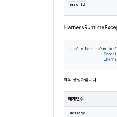
error
Id
Harness
Runtime
Exce
public HarnessRuntimeE
ErrorI
IHarne
예외 생성자입니다.
매개변수
message