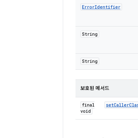
Error
Identifier
String
String
보호된 메서드
final
set
Caller
Cla
void