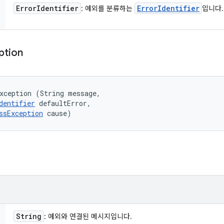
Error
Identifier
Error
Identifier
: 예외를 분류하는
입니다.
ption
xception (String message, 

dentifier
 defaultError, 

ssException
 cause)
String
: 예외와 연결된 메시지입니다.