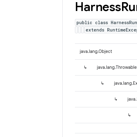
Harness
Ru
public class HarnessRu
extends RuntimeExc
java.lang.Object
↳
java.lang.Throwable
↳
java.lang.E
↳
java
↳