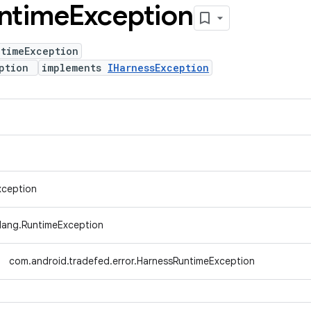
ntime
Exception
ntimeException
eption
implements
IHarnessException
xception
.lang.RuntimeException
com.android.tradefed.error.HarnessRuntimeException