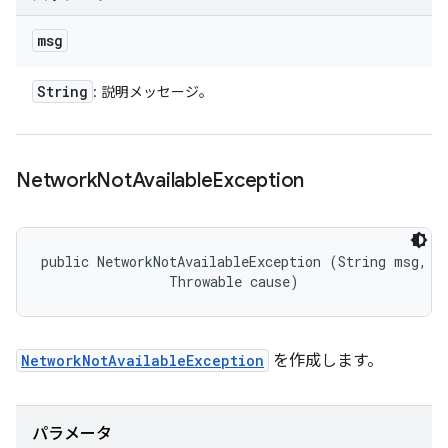
msg
String
: 説明メッセージ。
Network
Not
Available
Exception
public NetworkNotAvailableException (String msg, 

                Throwable cause)
NetworkNotAvailableException
を作成します。
パラメータ