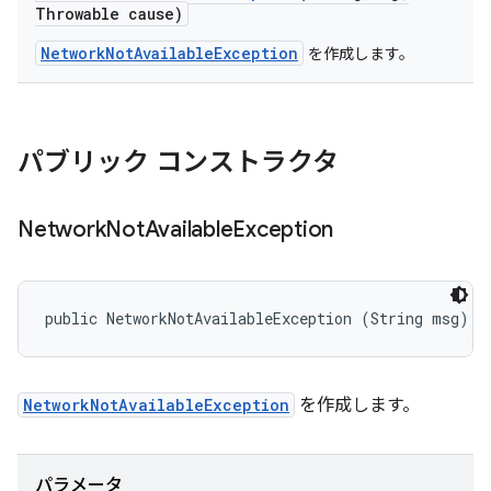
Throwable cause)
NetworkNotAvailableException
を作成します。
パブリック コンストラクタ
Network
Not
Available
Exception
public NetworkNotAvailableException (String msg)
NetworkNotAvailableException
を作成します。
パラメータ