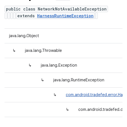
public class NetworkNotAvailableException
extends
HarnessRuntimeException
java.lang.Object
↳
java.lang.Throwable
↳
java.lang.Exception
↳
java.lang.RuntimeException
↳
com.android.tradefed.error.Har
↳
com.android.tradefed.dev