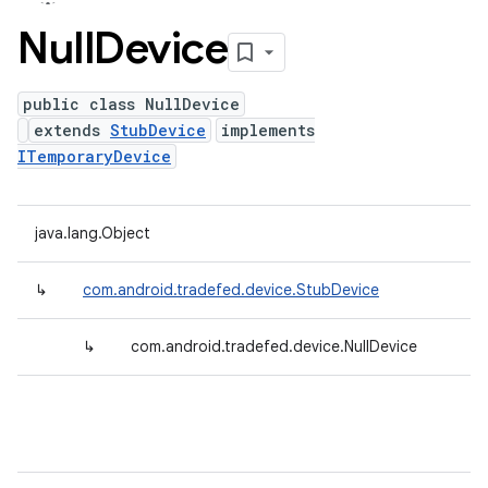
Null
Device
public class NullDevice
extends
StubDevice
implements
ITemporaryDevice
java.lang.Object
↳
com.android.tradefed.device.StubDevice
↳
com.android.tradefed.device.NullDevice