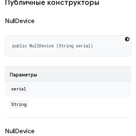
Публичные конструкторы
Null
Device
public NullDevice (String serial)
Параметры
serial
String
Null
Device