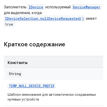
Заполнитель
IDevice
используемый
DeviceManager
для выделения, когда
IDeviceSelection.nullDeviceRequested()
имеет
true
Краткое содержание
Константы
String
TEMP
_
NULL
_
DEVICE
_
PREFIX
Шаблон именования для автоматически создаваемых
нулевых устройств