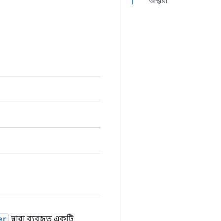
অস্থায়ী
er
দ্বারা ব্যবহৃত একটি