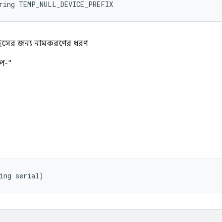
tring TEMP_NULL_DEVICE_PREFIX
িভাইসের জন্য নামকরণের ধরণ
্প-"
ing serial)