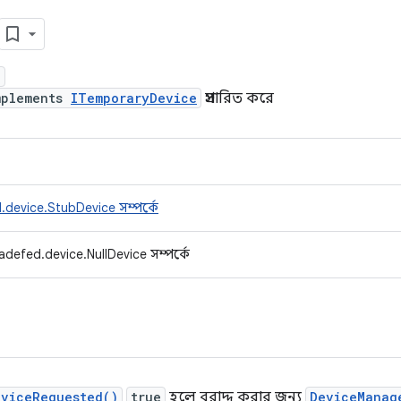
e
mplements
ITemporaryDevice
প্রসারিত করে
device.StubDevice সম্পর্কে
adefed.device.NullDevice সম্পর্কে
eviceRequested()
true
হলে বরাদ্দ করার জন্য
DeviceManag