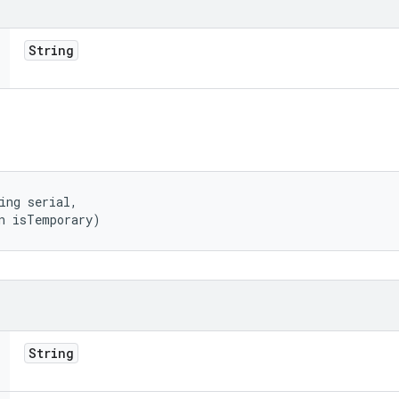
String
ing serial, 

n isTemporary)
String