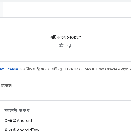
এটি কাজে লেগেছে?
nt License
-এ বর্ণিত লাইসেন্সের অধীনস্থ। Java এবং OpenJDK হল Oracle এবং/অথবা 
 হয়েছে।
কানেক্ট করুন
X-এ @Android
X-এ @AndroidDev