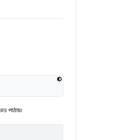
েরত পাঠায়।