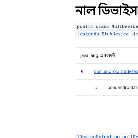
নাল ডিভাইস
public class NullDevic
extends StubDevice
i
java.lang.অবজেক্ট
↳
com.android.tradefed.
↳
com.android.tr
IDeviceSelection.nullD