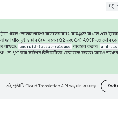
াঙ্ক স্টেবল ডেভেলপমেন্ট মডেলের সাথে সামঞ্জস্য রাখতে এবং ইকোসিস্ট
ে, আমরা প্রতি দুই ও চার ত্রৈমাসিকে (Q2 এবং Q4) AOSP-তে সোর্স
ান রাখতে,
android-latest-release
ব্যবহার করুন।
android
বদা AOSP-তে পুশ করা সর্বশেষ রিলিজটিকে রেফারেন্স করবে। আরও তথ্যের
এই পৃষ্ঠাটি
Cloud Translation API
অনুবাদ করেছে।