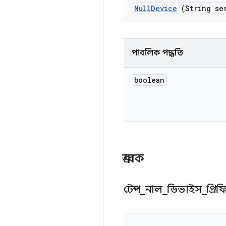
Null
Device
(String se
পাবলিক পদ্ধতি
boolean
ধ্রুবক
টেম্প
_
নাল
_
ডিভাইস
_
প্রিফ