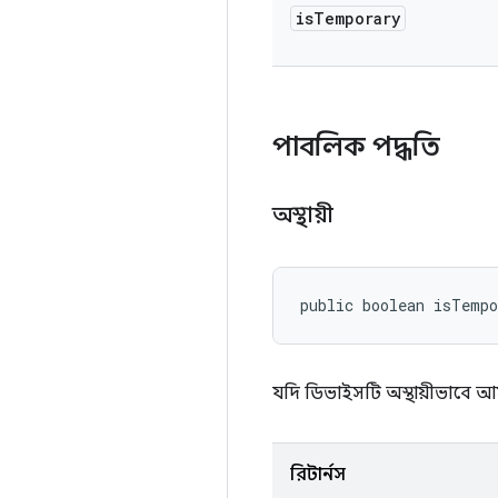
is
Temporary
পাবলিক পদ্ধতি
অস্থায়ী
public boolean isTemp
যদি ডিভাইসটি অস্থায়ীভাবে আম
রিটার্নস