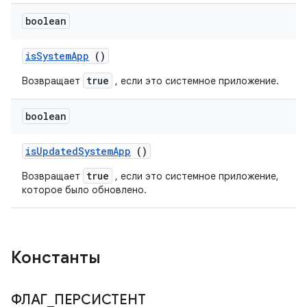
boolean
is
System
App
()
true
Возвращает
, если это системное приложение.
boolean
is
Updated
System
App
()
true
Возвращает
, если это системное приложение,
которое было обновлено.
Константы
ФЛАГ
_
ПЕРСИСТЕНТ