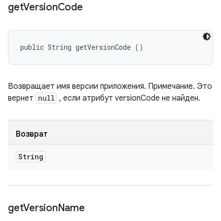
get
Version
Code
public String getVersionCode ()
Возвращает имя версии приложения. Примечание. Это
вернет
null
, если атрибут versionCode не найден.
Возврат
String
get
Version
Name