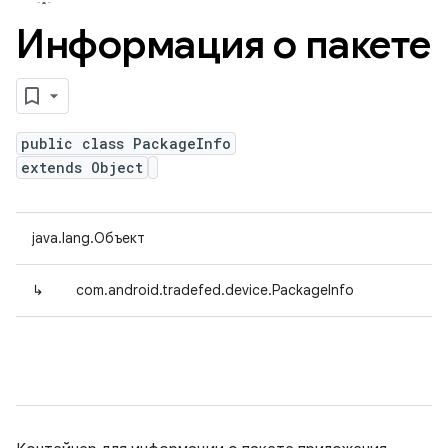
Информация о пакете
public class PackageInfo
extends Object
java.lang.Объект
↳
com.android.tradefed.device.PackageInfo