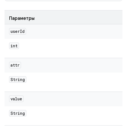
Параметры
user
Id
int
attr
String
value
String