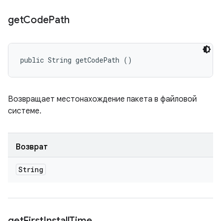
get
Code
Path
public String getCodePath ()
Возвращает местонахождение пакета в файловой
системе.
Возврат
String
get
First
Install
Time