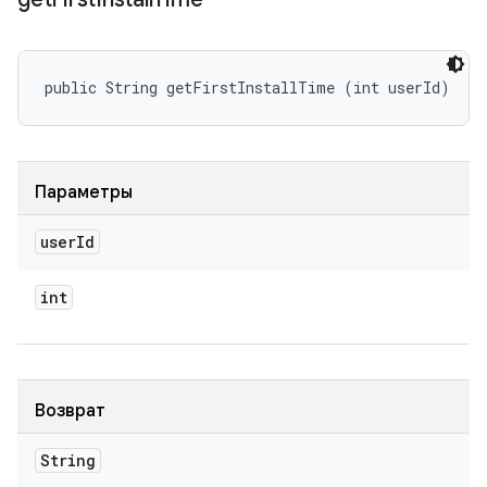
public String getFirstInstallTime (int userId)
Параметры
user
Id
int
Возврат
String