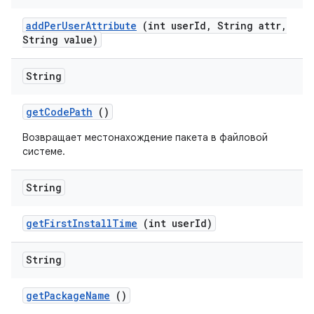
add
Per
User
Attribute
(int user
Id
,
String attr
,
String value)
String
get
Code
Path
()
Возвращает местонахождение пакета в файловой
системе.
String
get
First
Install
Time
(int user
Id)
String
get
Package
Name
()