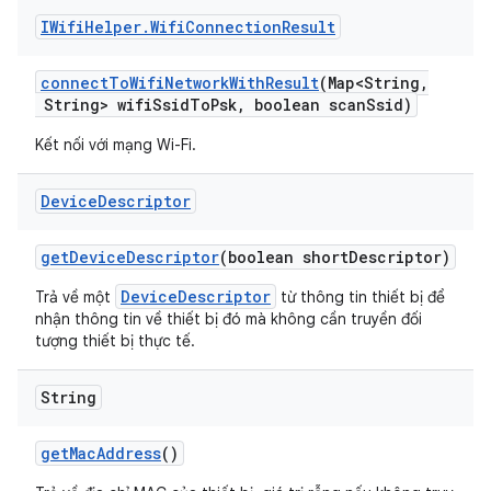
IWifi
Helper
.
Wifi
Connection
Result
connect
To
Wifi
Network
With
Result
(Map<String
,
String> wifi
Ssid
To
Psk
,
boolean scan
Ssid)
Kết nối với mạng Wi-Fi.
Device
Descriptor
get
Device
Descriptor
(boolean short
Descriptor)
DeviceDescriptor
Trả về một
từ thông tin thiết bị để
nhận thông tin về thiết bị đó mà không cần truyền đối
tượng thiết bị thực tế.
String
get
Mac
Address
()