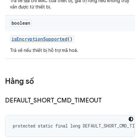
Trả về địa chỉ MAC của thiết bị, giá trị rỗng nếu không truy
vấn được từ thiết bị.
boolean
is
Encryption
Supported
()
Trả về nếu thiết bị hỗ trợ mã hoá.
Hằng số
DEFAULT
_
SHORT
_
CMD
_
TIMEOUT
protected static final long DEFAULT_SHORT_CMD_TIM