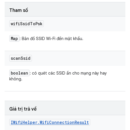
Tham số
wifi
Ssid
To
Psk
Map
: Bản đồ SSID Wi-Fi đến mật khẩu.
scan
Ssid
boolean
: có quét các SSID ẩn cho mạng này hay
không.
Giá trị trả về
IWifi
Helper
.
Wifi
Connection
Result