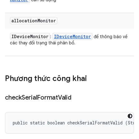
allocation
Monitor
IDevice
Monitor
IDevice
Monitor
:
để thông báo về
các thay đổi trạng thái phân bổ.
Phương thức công khai
check
Serial
Format
Valid
public static boolean checkSerialFormatValid (Stri