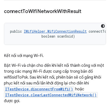
connect
To
Wifi
Network
With
Result
public 
IWifiHelper.WifiConnectionResult
 connectToW
                boolean scanSsid)
Kết nối với mạng Wi-Fi.
Bật Wi-Fi và chặn cho đến khi kết nối thành công với một
trong các mạng Wi-Fi được cung cấp trong bản đồ
wifiSsidToPsk. Sau khi kết nối, phiên bản sẽ cố gắng khôi
phục kết nối sau mỗi lần khởi động lại cho đến khi
ITestDevice.disconnectFromWifi()
hoặc
ITestDevice.clearLastConnectedWifiNetwork()
được gọi.