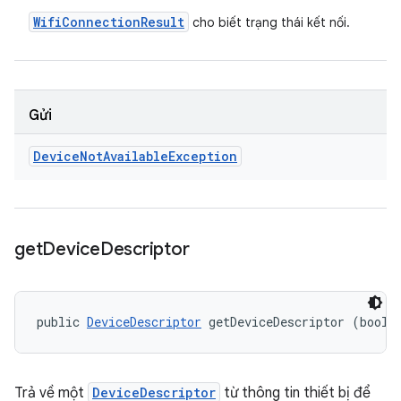
Wifi
Connection
Result
cho biết trạng thái kết nối.
Gửi
Device
Not
Available
Exception
get
Device
Descriptor
public 
DeviceDescriptor
 getDeviceDescriptor (boole
Trả về một
DeviceDescriptor
từ thông tin thiết bị để