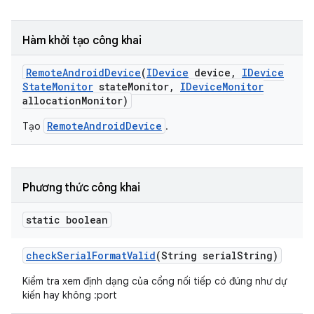
Hàm khởi tạo công khai
Remote
Android
Device
(
IDevice
device
,
IDevice
State
Monitor
state
Monitor
,
IDevice
Monitor
allocation
Monitor)
RemoteAndroidDevice
Tạo
.
Phương thức công khai
static boolean
check
Serial
Format
Valid
(String serial
String)
Kiểm tra xem định dạng của cổng nối tiếp có đúng như dự
kiến hay không
:port