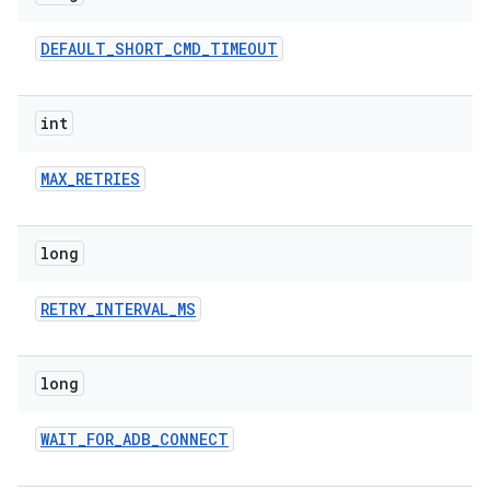
DEFAULT
_
SHORT
_
CMD
_
TIMEOUT
int
MAX
_
RETRIES
long
RETRY
_
INTERVAL
_
MS
long
WAIT
_
FOR
_
ADB
_
CONNECT