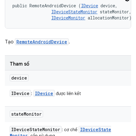
public RemoteAndroidDevice (
IDevice
 device, 

IDeviceStateMonitor
 stateMonitor, 

IDeviceMonitor
 allocationMonitor)
Tạo
RemoteAndroidDevice
.
Tham số
device
IDevice
IDevice
:
được liên kết
state
Monitor
IDevice
State
Monitor
IDevice
State
: cơ chế
Monitor
cần sử dụng