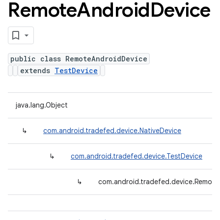
Remote
Android
Device
public class RemoteAndroidDevice
extends
TestDevice
java.lang.Object
↳
com.android.tradefed.device.NativeDevice
↳
com.android.tradefed.device.TestDevice
↳
com.android.tradefed.device.Remote