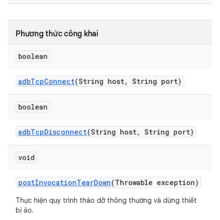
Phương thức công khai
boolean
adb
Tcp
Connect
(String host
,
String port)
boolean
adb
Tcp
Disconnect
(String host
,
String port)
void
post
Invocation
Tear
Down
(Throwable exception)
Thực hiện quy trình tháo dỡ thông thường và dừng thiết
bị ảo.