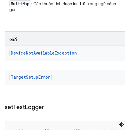
Multi
Map
: Các thuộc tính được lưu trữ trong ngữ cảnh
gọi
Gửi
Device
Not
Available
Exception
Target
Setup
Error
set
Test
Logger