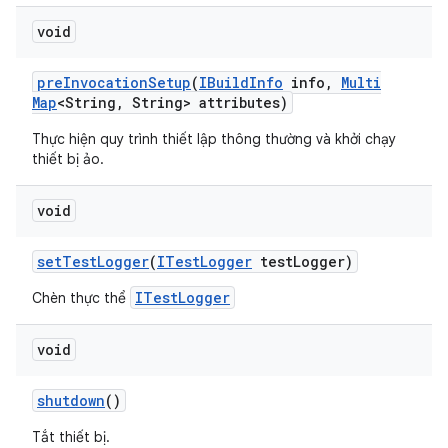
void
pre
Invocation
Setup
(
IBuild
Info
info
,
Multi
Map
<String
,
String> attributes)
Thực hiện quy trình thiết lập thông thường và khởi chạy
thiết bị ảo.
void
set
Test
Logger
(
ITest
Logger
test
Logger)
ITestLogger
Chèn thực thể
void
shutdown
()
Tắt thiết bị.