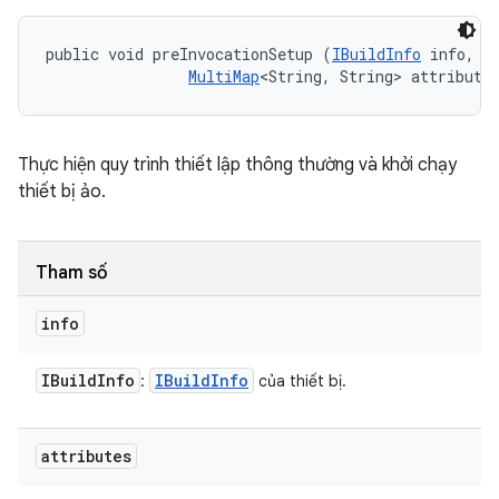
public void preInvocationSetup (
IBuildInfo
 info, 

MultiMap
<String, String> attribute
Thực hiện quy trình thiết lập thông thường và khởi chạy
thiết bị ảo.
Tham số
info
IBuild
Info
IBuild
Info
:
của thiết bị.
attributes