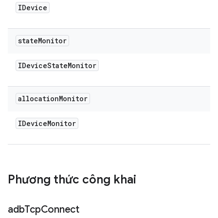
IDevice
state
Monitor
IDevice
State
Monitor
allocation
Monitor
IDevice
Monitor
Phương thức công khai
adb
Tcp
Connect