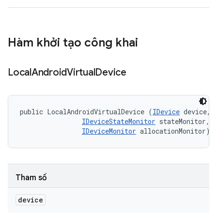
Hàm khởi tạo công khai
Local
Android
Virtual
Device
public LocalAndroidVirtualDevice (
IDevice
 device, 

IDeviceStateMonitor
 stateMonitor, 

IDeviceMonitor
 allocationMonitor)
Tham số
device