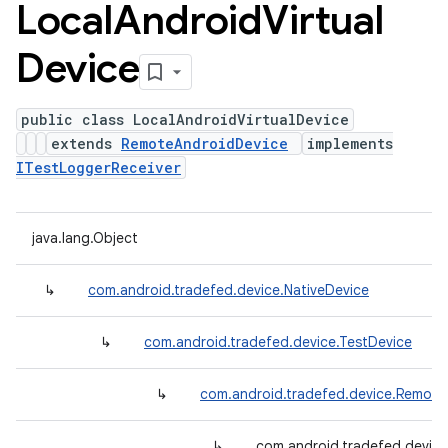
Local
Android
Virtual
Device
public class LocalAndroidVirtualDevice
extends
RemoteAndroidDevice
implements
ITestLoggerReceiver
java.lang.Object
↳
com.android.tradefed.device.NativeDevice
↳
com.android.tradefed.device.TestDevice
↳
com.android.tradefed.device.Remote
↳
com.android.tradefed.device