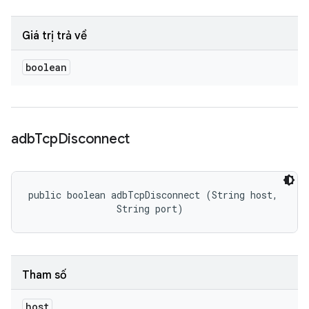
Giá trị trả về
boolean
adb
Tcp
Disconnect
public boolean adbTcpDisconnect (String host, 

                String port)
Tham số
host