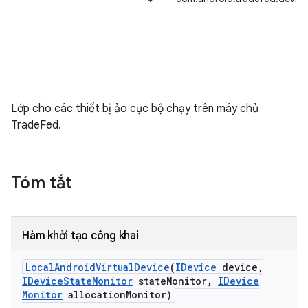
Lớp cho các thiết bị ảo cục bộ chạy trên máy chủ
TradeFed.
Tóm tắt
Hàm khởi tạo công khai
Local
Android
Virtual
Device
(
IDevice
device
,
IDevice
State
Monitor
state
Monitor
,
IDevice
Monitor
allocation
Monitor)