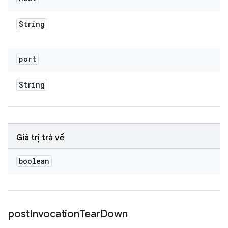
String
port
String
Giá trị trả về
boolean
post
Invocation
Tear
Down