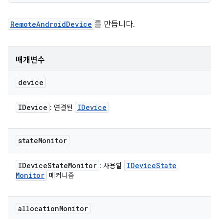
RemoteAndroidDevice
를 만듭니다.
매개변수
device
IDevice
IDevice
: 연결된
state
Monitor
IDevice
State
Monitor
IDevice
State
: 사용할
Monitor
메커니즘
allocation
Monitor