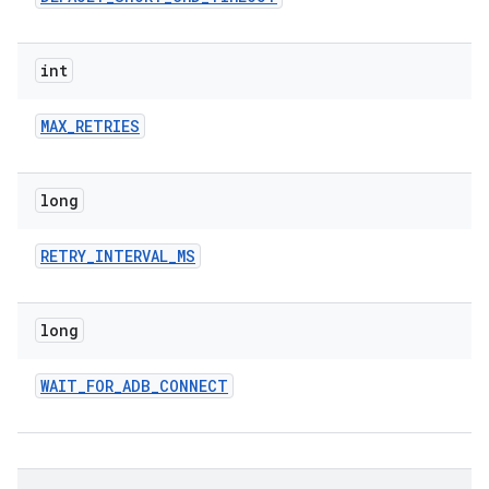
int
MAX
_
RETRIES
long
RETRY
_
INTERVAL
_
MS
long
WAIT
_
FOR
_
ADB
_
CONNECT