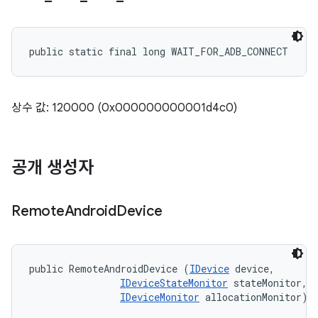
public static final long WAIT_FOR_ADB_CONNECT
상수 값: 120000 (0x000000000001d4c0)
공개 생성자
Remote
Android
Device
public RemoteAndroidDevice (
IDevice
 device, 

IDeviceStateMonitor
 stateMonitor, 

IDeviceMonitor
 allocationMonitor)