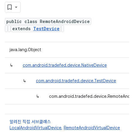
public class RemoteAndroidDevice
extends
TestDevice
java.lang.Object
↳
com.android.tradefed.device.NativeDevice
↳
com.android.tradefed.device.TestDevice
↳
com.android.tradefed.device.RemoteAndro
알려진 직접 서브클래스
LocalAndroidVirtualDevice
,
RemoteAndroidVirtualDevice