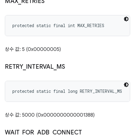
MAX
_
RETRIES
protected static final int MAX_RETRIES
상수 값: 5 (0x00000005)
RETRY
_
INTERVAL
_
MS
protected static final long RETRY_INTERVAL_MS
상수 값: 5000 (0x0000000000001388)
WAIT
_
FOR
_
ADB
_
CONNECT