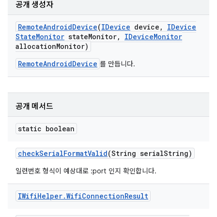
공개 생성자
Remote
Android
Device
(
IDevice
device
,
IDevice
State
Monitor
state
Monitor
,
IDevice
Monitor
allocation
Monitor)
RemoteAndroidDevice
를 만듭니다.
공개 메서드
static boolean
check
Serial
Format
Valid
(String serial
String)
일련번호 형식이 예상대로
:port
인지 확인합니다.
IWifi
Helper
.
Wifi
Connection
Result