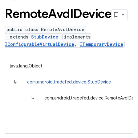
Remote
Avd
IDevice
public class RemoteAvdIDevice
extends
StubDevice
implements
IConfigurableVirtualDevice
,
ITemporaryDevice
java.lang.Object
↳
com.android.tradefed.device.StubDevice
↳
com.android.tradefed.device.RemoteAvdIDevi