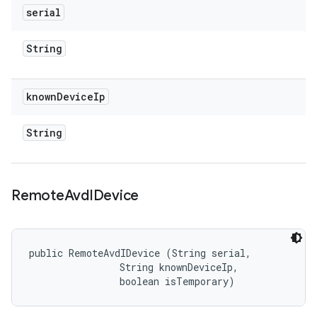
serial
String
known
Device
Ip
String
Remote
Avd
IDevice
public RemoteAvdIDevice (String serial, 

                String knownDeviceIp, 

                boolean isTemporary)