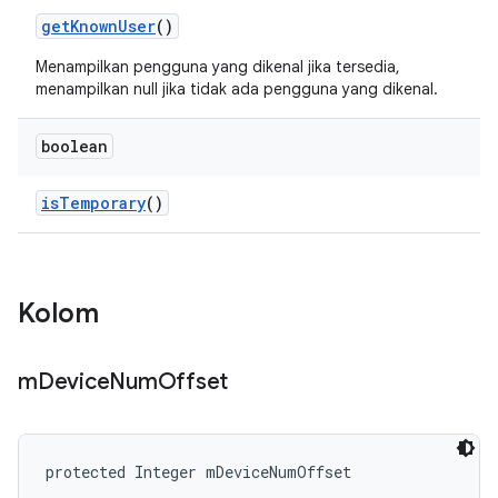
get
Known
User
()
Menampilkan pengguna yang dikenal jika tersedia,
menampilkan null jika tidak ada pengguna yang dikenal.
boolean
is
Temporary
()
Kolom
m
Device
Num
Offset
protected Integer mDeviceNumOffset