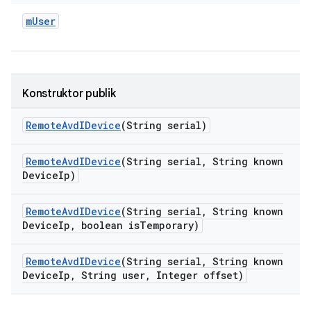
m
User
Konstruktor publik
Remote
Avd
IDevice
(String serial)
Remote
Avd
IDevice
(String serial
,
String known
Device
Ip)
Remote
Avd
IDevice
(String serial
,
String known
Device
Ip
,
boolean is
Temporary)
Remote
Avd
IDevice
(String serial
,
String known
Device
Ip
,
String user
,
Integer offset)