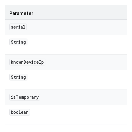
Parameter
serial
String
known
Device
Ip
String
is
Temporary
boolean