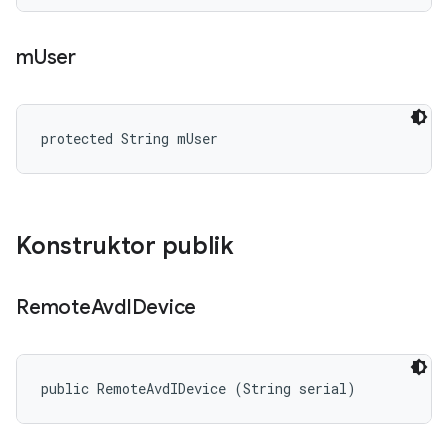
m
User
protected String mUser
Konstruktor publik
Remote
Avd
IDevice
public RemoteAvdIDevice (String serial)