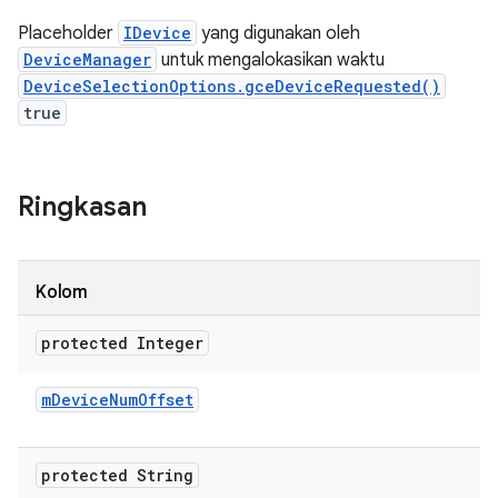
Placeholder
IDevice
yang digunakan oleh
DeviceManager
untuk mengalokasikan waktu
DeviceSelectionOptions.gceDeviceRequested()
true
Ringkasan
Kolom
protected Integer
m
Device
Num
Offset
protected String