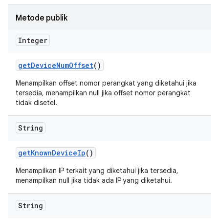
Metode publik
Integer
get
Device
Num
Offset
()
Menampilkan offset nomor perangkat yang diketahui jika
tersedia, menampilkan null jika offset nomor perangkat
tidak disetel.
String
get
Known
Device
Ip
()
Menampilkan IP terkait yang diketahui jika tersedia,
menampilkan null jika tidak ada IP yang diketahui.
String