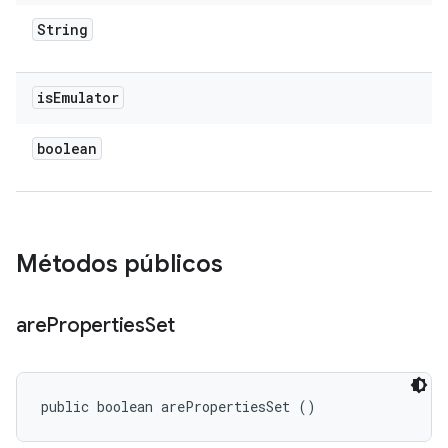
String
is
Emulator
boolean
Métodos públicos
are
Properties
Set
public boolean arePropertiesSet ()