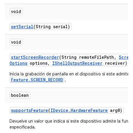
void
set
Serial
(String serial)
void
start
Screen
Recorder
(String remote
File
Path
,
Scree
Options
options
,
IShell
Output
Receiver
receiver)
Inicia la grabación de pantalla en el dispositivo si este admite
Feature.SCREEN_RECORD
.
boolean
supports
Feature
(
IDevice
.
Hardware
Feature
arg0)
Devuelve un valor que indica si este dispositivo admite la func
especificada.