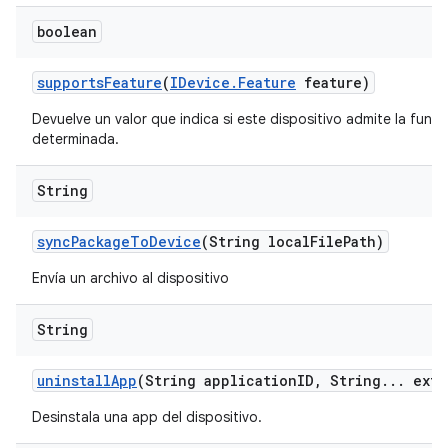
boolean
supports
Feature
(
IDevice
.
Feature
feature)
Devuelve un valor que indica si este dispositivo admite la func
determinada.
String
sync
Package
To
Device
(String local
File
Path)
Envía un archivo al dispositivo
String
uninstall
App
(String application
ID
,
String
.
.
.
extr
Desinstala una app del dispositivo.