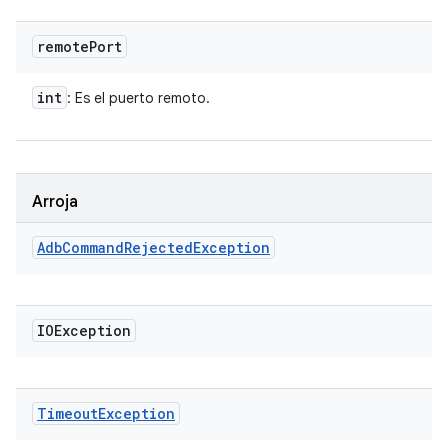
remote
Port
int
: Es el puerto remoto.
Arroja
Adb
Command
Rejected
Exception
IOException
Timeout
Exception