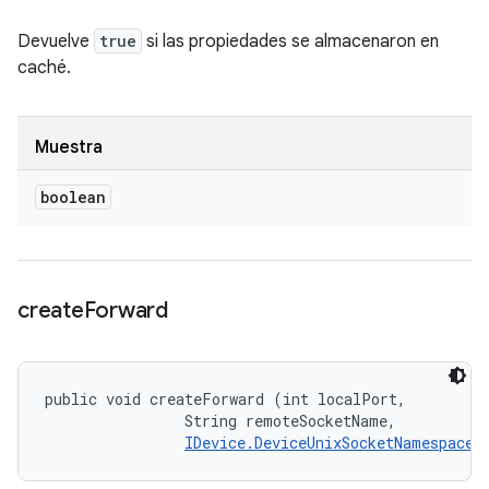
Devuelve
true
si las propiedades se almacenaron en
caché.
Muestra
boolean
create
Forward
public void createForward (int localPort, 

                String remoteSocketName, 

IDevice.DeviceUnixSocketNamespace
 