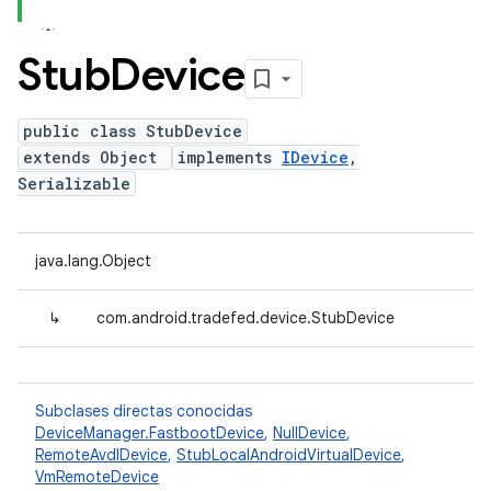
Stub
Device
public class StubDevice
extends Object
implements
IDevice
,
Serializable
java.lang.Object
↳
com.android.tradefed.device.StubDevice
Subclases directas conocidas
DeviceManager.FastbootDevice
,
NullDevice
,
RemoteAvdIDevice
,
StubLocalAndroidVirtualDevice
,
VmRemoteDevice