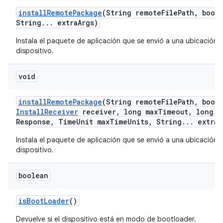
install
Remote
Package
(String remote
File
Path
,
boole
String
.
.
.
extra
Args)
Instala el paquete de aplicación que se envió a una ubicación 
dispositivo.
void
install
Remote
Package
(String remote
File
Path
,
boole
Install
Receiver
receiver
,
long max
Timeout
,
long m
Response
,
Time
Unit max
Time
Units
,
String
.
.
.
extra
A
Instala el paquete de aplicación que se envió a una ubicación 
dispositivo.
boolean
is
Boot
Loader
()
Devuelve si el dispositivo está en modo de bootloader.