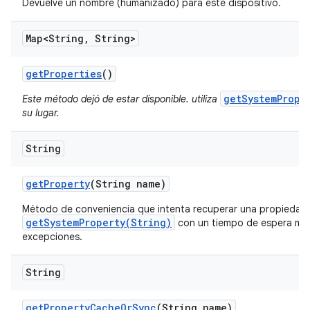
Devuelve un nombre (humanizado) para este dispositivo.
Map<String
,
String>
get
Properties
()
getSystemPrope
Este método dejó de estar disponible. utiliza
su lugar.
String
get
Property
(String name)
Método de conveniencia que intenta recuperar una propiedad 
getSystemProperty(String)
con un tiempo de espera muy
excepciones.
String
get
Property
Cache
Or
Sync
(String name)