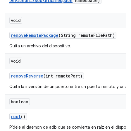
Device
Unix
Socket
Namespace
namespace)
void
remove
Remote
Package
(String remote
File
Path)
Quita un archivo del dispositivo.
void
remove
Reverse
(int remote
Port)
Quita la inversión de un puerto entre un puerto remoto y uno lo
boolean
root
()
Pídele al daemon de adb que se convierta en raíz en el disposit