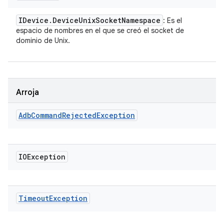
IDevice
.
Device
Unix
Socket
Namespace
: Es el
espacio de nombres en el que se creó el socket de
dominio de Unix.
Arroja
Adb
Command
Rejected
Exception
IOException
Timeout
Exception