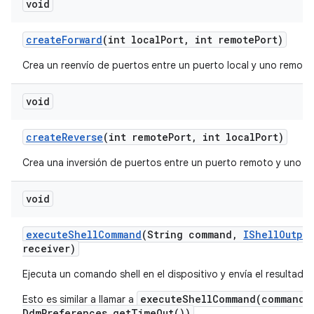
void
create
Forward
(int local
Port
,
int remote
Port)
Crea un reenvío de puertos entre un puerto local y uno remoto
void
create
Reverse
(int remote
Port
,
int local
Port)
Crea una inversión de puertos entre un puerto remoto y uno lo
void
execute
Shell
Command
(String command
,
IShell
Output
receiver)
Ejecuta un comando shell en el dispositivo y envía el resultado
executeShellCommand(command,
Esto es similar a llamar a
DdmPreferences.getTimeOut())
.