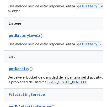
getBattery(lon
Este método dejó de estar disponible. utiliza
su lugar.
Integer
get
Battery
Level
()
getBattery()
Este método dejó de estar disponible. utiliza
en 
int
get
Density
()
Devuelve el bucket de densidad de la pantalla del dispositivo l
PROP_DEVICE_DENSITY
la propiedad del sistema
.
File
Listing
Service
get
File
Listing
Service
()