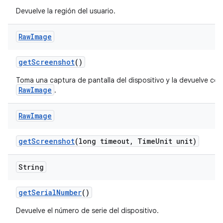
Devuelve la región del usuario.
Raw
Image
get
Screenshot
()
Toma una captura de pantalla del dispositivo y la devuelve co
RawImage
.
Raw
Image
get
Screenshot
(long timeout
,
Time
Unit unit)
String
get
Serial
Number
()
Devuelve el número de serie del dispositivo.