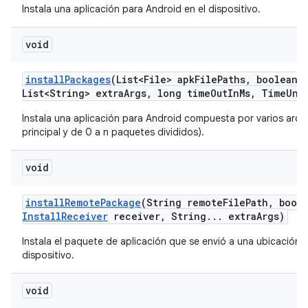
Instala una aplicación para Android en el dispositivo.
void
install
Packages
(List<File> apk
File
Paths
,
boolean r
List<String> extra
Args
,
long time
Out
In
Ms
,
Time
Uni
Instala una aplicación para Android compuesta por varios arch
principal y de 0 a n paquetes divididos).
void
install
Remote
Package
(String remote
File
Path
,
boole
Install
Receiver
receiver
,
String
.
.
.
extra
Args)
Instala el paquete de aplicación que se envió a una ubicación 
dispositivo.
void