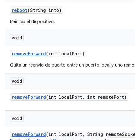
reboot
(String into)
Reinicia el dispositivo.
void
remove
Forward
(int local
Port)
Quita un reenvío de puerto entre un puerto local y uno remoto
void
remove
Forward
(int local
Port
,
int remote
Port)
void
remove
Forward
(int local
Port
,
String remote
Socket