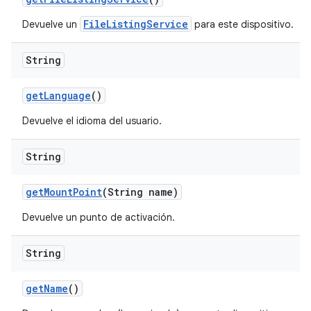
FileListingService
Devuelve un
para este dispositivo.
String
get
Language
()
Devuelve el idioma del usuario.
String
get
Mount
Point
(String name)
Devuelve un punto de activación.
String
get
Name
()