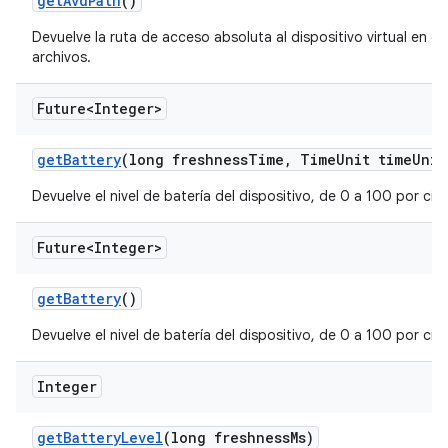
get
Avd
Path
()
Devuelve la ruta de acceso absoluta al dispositivo virtual en el
archivos.
Future<Integer>
get
Battery
(long freshness
Time
,
Time
Unit time
Unit
Devuelve el nivel de batería del dispositivo, de 0 a 100 por cie
Future<Integer>
get
Battery
()
Devuelve el nivel de batería del dispositivo, de 0 a 100 por cie
Integer
get
Battery
Level
(long freshness
Ms)