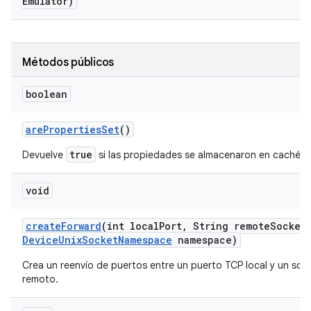
Emulator)
Métodos públicos
boolean
are
Properties
Set
()
true
Devuelve
si las propiedades se almacenaron en caché.
void
create
Forward
(int local
Port
,
String remote
Socket
Device
Unix
Socket
Namespace
namespace)
Crea un reenvío de puertos entre un puerto TCP local y un soc
remoto.