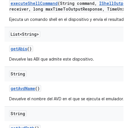
execute
Shell
Command
(String command
,
IShell
Output
receiver
,
long max
Time
To
Output
Response
,
Time
Unit
Ejecuta un comando shell en el dispositivo y envía el resultado
List<String>
get
Abis
()
Devuelve las ABI que admite este dispositivo.
String
get
Avd
Name
()
Devuelve el nombre del AVD en el que se ejecuta el emulador.
String