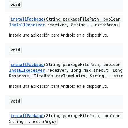
void
install
Package
(String package
File
Path
,
boolean re
Install
Receiver
receiver
,
String
.
.
.
extra
Args)
Instala una aplicación para Android en el dispositivo.
void
install
Package
(String package
File
Path
,
boolean re
Install
Receiver
receiver
,
long max
Timeout
,
long m
Response
,
Time
Unit max
Time
Units
,
String
.
.
.
extra
A
Instala una aplicación para Android en el dispositivo.
void
install
Package
(String package
File
Path
,
boolean re
String
.
.
.
extra
Args)