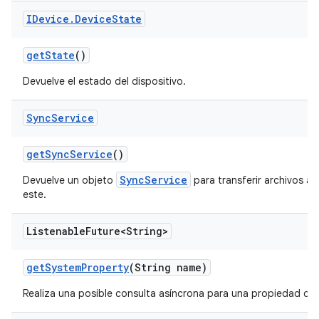
IDevice
.
Device
State
get
State
()
Devuelve el estado del dispositivo.
Sync
Service
get
Sync
Service
()
SyncService
Devuelve un objeto
para transferir archivos al
este.
Listenable
Future<String>
get
System
Property
(String name)
Realiza una posible consulta asíncrona para una propiedad del