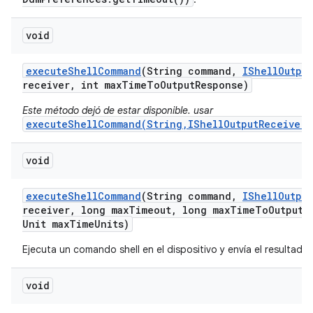
void
execute
Shell
Command
(String command
,
IShell
Output
receiver
,
int max
Time
To
Output
Response)
Este método dejó de estar disponible. usar
executeShellCommand(String,IShellOutputReceiver,
void
execute
Shell
Command
(String command
,
IShell
Output
receiver
,
long max
Timeout
,
long max
Time
To
Output
R
Unit max
Time
Units)
Ejecuta un comando shell en el dispositivo y envía el resultado
void