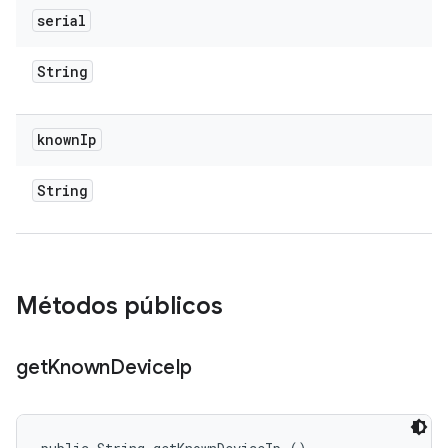
serial
String
known
Ip
String
Métodos públicos
get
Known
Device
Ip