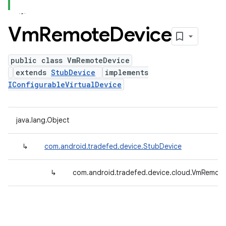
Vm
Remote
Device
public class VmRemoteDevice
extends
StubDevice
implements
IConfigurableVirtualDevice
java.lang.Object
↳
com.android.tradefed.device.StubDevice
↳
com.android.tradefed.device.cloud.VmRemot