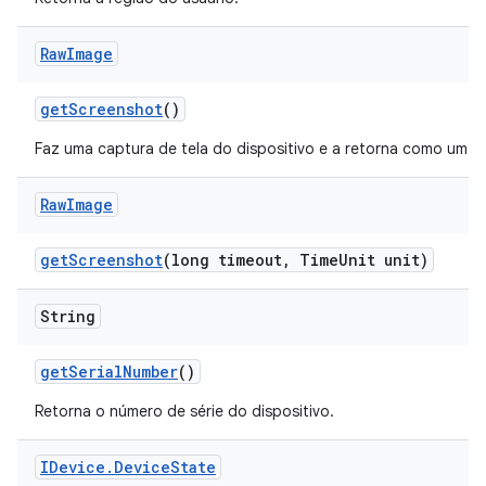
Raw
Image
get
Screenshot
()
Faz uma captura de tela do dispositivo e a retorna como um
Raw
Image
get
Screenshot
(long timeout
,
Time
Unit unit)
String
get
Serial
Number
()
Retorna o número de série do dispositivo.
IDevice
.
Device
State