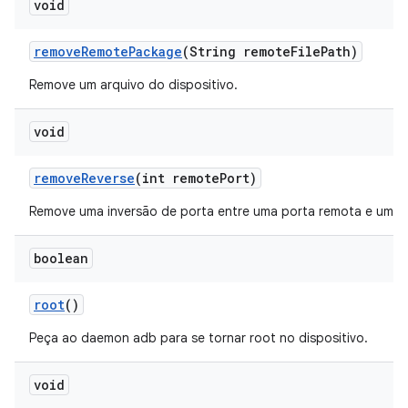
void
remove
Remote
Package
(String remote
File
Path)
Remove um arquivo do dispositivo.
void
remove
Reverse
(int remote
Port)
Remove uma inversão de porta entre uma porta remota e uma l
boolean
root
()
Peça ao daemon adb para se tornar root no dispositivo.
void