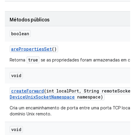
Métodos públicos
boolean
are
Properties
Set
()
true
Retorna
se as propriedades foram armazenadas em cac
void
create
Forward
(int local
Port
,
String remote
Socket
Device
Unix
Socket
Namespace
namespace)
Cria um encaminhamento de porta entre uma porta TCP local 
domínio Unix remoto.
void