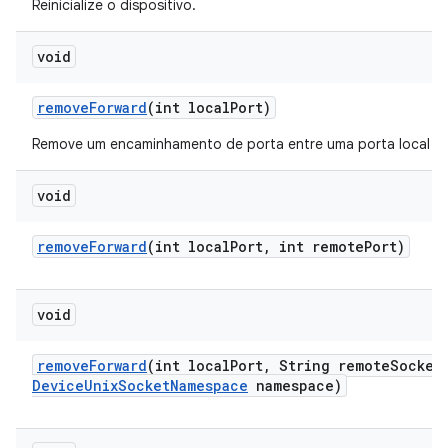
Reinicialize o dispositivo.
void
remove
Forward
(int local
Port)
Remove um encaminhamento de porta entre uma porta local e
void
remove
Forward
(int local
Port
,
int remote
Port)
void
remove
Forward
(int local
Port
,
String remote
Socket
Device
Unix
Socket
Namespace
namespace)