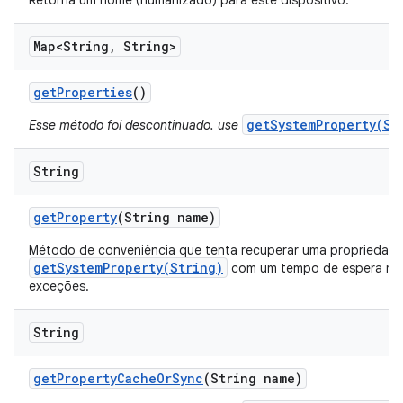
Retorna um nome (humanizado) para este dispositivo.
Map<String
,
String>
get
Properties
()
getSystemProperty(St
Esse método foi descontinuado. use
String
get
Property
(String name)
Método de conveniência que tenta recuperar uma propriedad
getSystemProperty(String)
com um tempo de espera mui
exceções.
String
get
Property
Cache
Or
Sync
(String name)