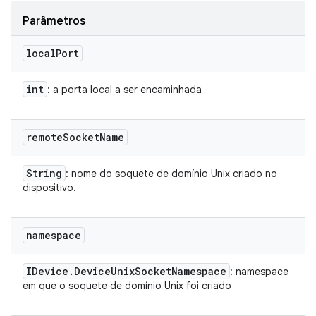
Parâmetros
local
Port
int
: a porta local a ser encaminhada
remote
Socket
Name
String
: nome do soquete de domínio Unix criado no
dispositivo.
namespace
IDevice
.
Device
Unix
Socket
Namespace
: namespace
em que o soquete de domínio Unix foi criado