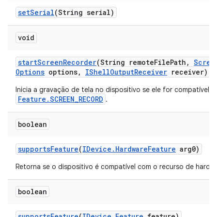
set
Serial
(String serial)
void
start
Screen
Recorder
(String remote
File
Path
,
Scree
Options
options
,
IShell
Output
Receiver
receiver)
Inicia a gravação de tela no dispositivo se ele for compatível 
Feature.SCREEN_RECORD
.
boolean
supports
Feature
(
IDevice
.
Hardware
Feature
arg0)
Retorna se o dispositivo é compatível com o recurso de hardw
boolean
supports
Feature
(
IDevice
.
Feature
feature)