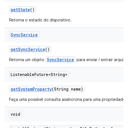
get
State
()
Retorna o estado do dispositivo.
Sync
Service
get
Sync
Service
()
SyncService
Retorna um objeto
para enviar / extrair arquiv
Listenable
Future<String>
get
System
Property
(String name)
Faça uma possível consulta assíncrona para uma propriedade 
void