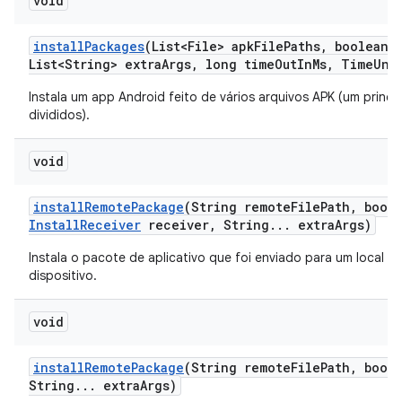
void
install
Packages
(List<File> apk
File
Paths
,
boolean r
List<String> extra
Args
,
long time
Out
In
Ms
,
Time
Uni
Instala um app Android feito de vários arquivos APK (um princi
divididos).
void
install
Remote
Package
(String remote
File
Path
,
boole
Install
Receiver
receiver
,
String
.
.
.
extra
Args)
Instala o pacote de aplicativo que foi enviado para um local t
dispositivo.
void
install
Remote
Package
(String remote
File
Path
,
boole
String
.
.
.
extra
Args)