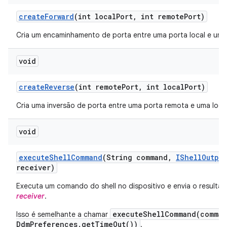
create
Forward
(int local
Port
,
int remote
Port)
Cria um encaminhamento de porta entre uma porta local e uma
void
create
Reverse
(int remote
Port
,
int local
Port)
Cria uma inversão de porta entre uma porta remota e uma local
void
execute
Shell
Command
(String command
,
IShell
Output
receiver)
Executa um comando do shell no dispositivo e envia o resulta
receiver
.
executeShellCommand(comman
Isso é semelhante a chamar
DdmPreferences.getTimeOut())
.