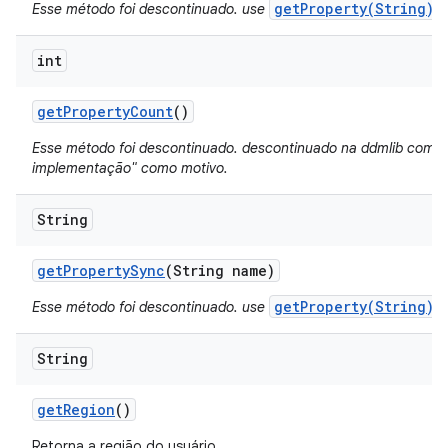
getProperty(String)
Esse método foi descontinuado. use
.
int
get
Property
Count
()
Esse método foi descontinuado. descontinuado na ddmlib com "
implementação" como motivo.
String
get
Property
Sync
(String name)
getProperty(String)
Esse método foi descontinuado. use
.
String
get
Region
()
Retorna a região do usuário.