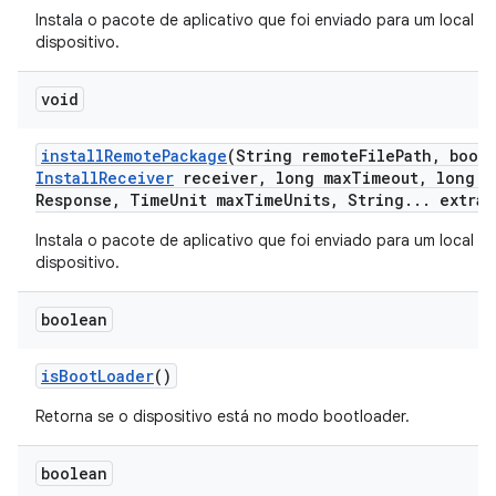
Instala o pacote de aplicativo que foi enviado para um local t
dispositivo.
void
install
Remote
Package
(String remote
File
Path
,
boole
Install
Receiver
receiver
,
long max
Timeout
,
long m
Response
,
Time
Unit max
Time
Units
,
String
.
.
.
extra
A
Instala o pacote de aplicativo que foi enviado para um local t
dispositivo.
boolean
is
Boot
Loader
()
Retorna se o dispositivo está no modo bootloader.
boolean