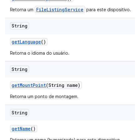
FileListingService
Retorna um
para este dispositivo.
String
get
Language
()
Retorna o idioma do usuário.
String
get
Mount
Point
(String name)
Retorna um ponto de montagem.
String
get
Name
()