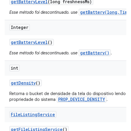
get
Battery
Level
(long freshness
Ms)
getBattery(long,Time
Esse método foi descontinuado. use
Integer
get
Battery
Level
()
getBattery()
Esse método foi descontinuado. use
.
int
get
Density
()
Retorna o bucket de densidade da tela do dispositivo lendo o 
PROP_DEVICE_DENSITY
propriedade do sistema
.
File
Listing
Service
get
File
Listing
Service
()