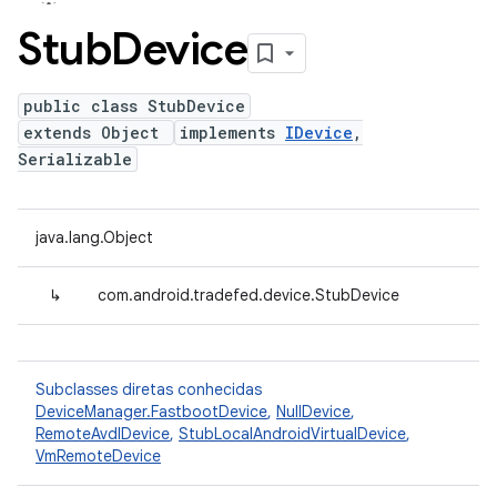
Stub
Device
public class StubDevice
extends Object
implements
IDevice
,
Serializable
java.lang.Object
↳
com.android.tradefed.device.StubDevice
Subclasses diretas conhecidas
DeviceManager.FastbootDevice
,
NullDevice
,
RemoteAvdIDevice
,
StubLocalAndroidVirtualDevice
,
VmRemoteDevice