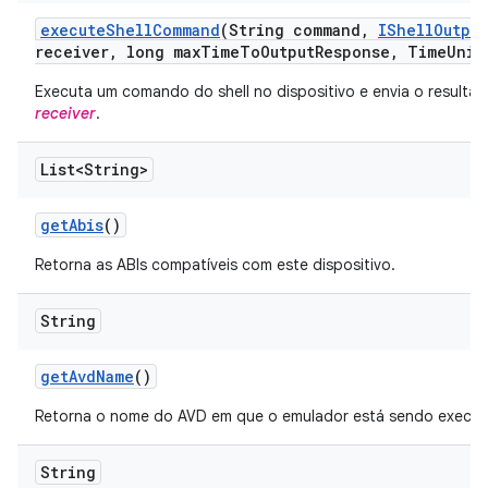
execute
Shell
Command
(String command
,
IShell
Output
receiver
,
long max
Time
To
Output
Response
,
Time
Unit
Executa um comando do shell no dispositivo e envia o resulta
receiver
.
List<String>
get
Abis
()
Retorna as ABIs compatíveis com este dispositivo.
String
get
Avd
Name
()
Retorna o nome do AVD em que o emulador está sendo execut
String