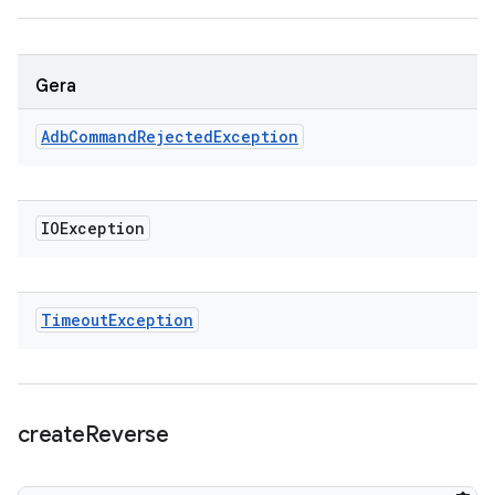
Gera
Adb
Command
Rejected
Exception
IOException
Timeout
Exception
create
Reverse