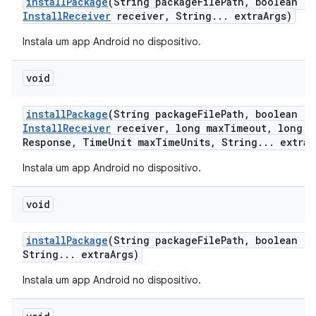
install
Package
(String package
File
Path
,
boolean re
Install
Receiver
receiver
,
String
.
.
.
extra
Args)
Instala um app Android no dispositivo.
void
install
Package
(String package
File
Path
,
boolean re
Install
Receiver
receiver
,
long max
Timeout
,
long m
Response
,
Time
Unit max
Time
Units
,
String
.
.
.
extra
A
Instala um app Android no dispositivo.
void
install
Package
(String package
File
Path
,
boolean re
String
.
.
.
extra
Args)
Instala um app Android no dispositivo.