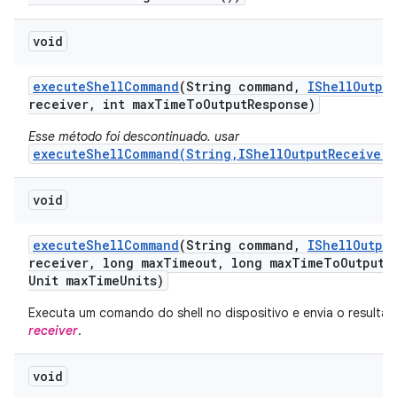
void
execute
Shell
Command
(String command
,
IShell
Output
receiver
,
int max
Time
To
Output
Response)
Esse método foi descontinuado. usar
executeShellCommand(String,IShellOutputReceiver,
void
execute
Shell
Command
(String command
,
IShell
Output
receiver
,
long max
Timeout
,
long max
Time
To
Output
R
Unit max
Time
Units)
Executa um comando do shell no dispositivo e envia o resulta
receiver
.
void