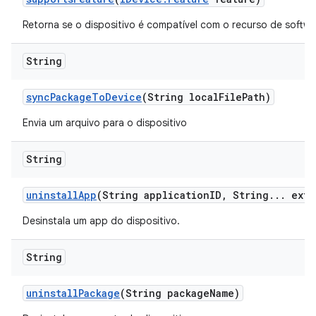
Retorna se o dispositivo é compatível com o recurso de softwa
String
sync
Package
To
Device
(String local
File
Path)
Envia um arquivo para o dispositivo
String
uninstall
App
(String application
ID
,
String
.
.
.
extr
Desinstala um app do dispositivo.
String
uninstall
Package
(String package
Name)